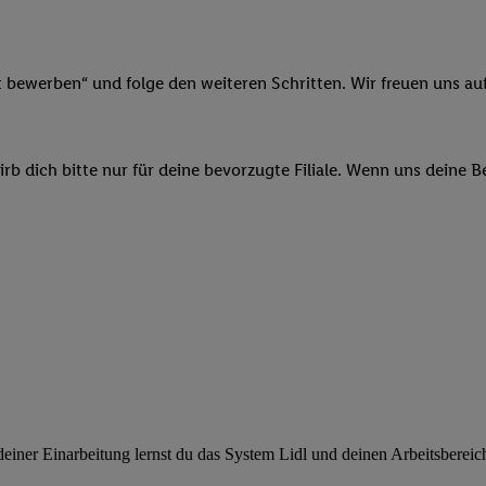
ngen
.
Die Impressen finden Sie hier.
Unter „Anpassen“ können Sie einz
r Partner zulassen; das gilt auch für die nachfolgend schlagwortart
hmen des Einsatzes des IAB TCF für Werbung und Erfolgsmessung:
cherheit, Verhinderung und Aufdeckung von Betrug und Fehlerbehebun
t bewerben“ und folge den weiteren Schritten. Wir freuen uns auf
nd Inhalten, Abgleichung und Kombination von Daten aus unterschie
ner Endgeräte, Identifikation von Geräten anhand automatisch übermit
von Werbekampagnen durch TTD und Nutzung der Telekommunikations
b dich bitte nur für deine bevorzugte Filiale. Wenn uns deine 
les Marketing, sowie:
 Standortdaten. Erstellung von Profilen für personalisierte Werbung.
nformationen auf einem Endgerät. Entwicklung und Verbesserung der A
urch Statistiken oder Kombinationen von Daten aus verschiedenen Qu
 zur Auswahl von Werbeanzeigen. Messung der Werbeleistung. Verwend
alisierter Werbung.
er (Lieferanten)
ner Einarbeitung lernst du das System Lidl und deinen Arbeitsbereich k