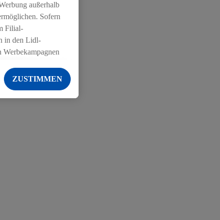
 Werbung außerhalb
ermöglichen. Sofern
 Filial-
 in den Lidl-
on Werbekampagnen
 anderen Diensten
ZUSTIMMEN
ng der Lidl-Dienste,
er Geschlecht -
g einschließlich dem
von Zielgruppen
erarbeitungen auch
on Angeboten sowie
ich in Ihr
ail-Adresse von uns
 um daraus eine
 sogleich
zu erkennen und