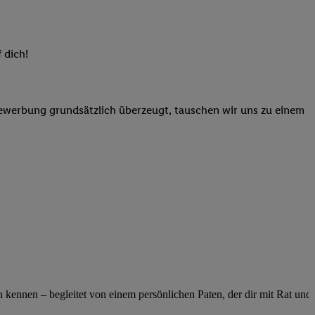
elne
ig benannten Zwecke
g, Bereitstellung und
 dich!
dlichen Quellen,
telter Informationen,
-basierten Utiq-
Bewerbung grundsätzlich überzeugt, tauschen wir uns zu einem
 Speichern von
ngebote. Analyse
ellen. Verwendung
ung von Profilen
ennen – begleitet von einem persönlichen Paten, der dir mit Rat und Ta