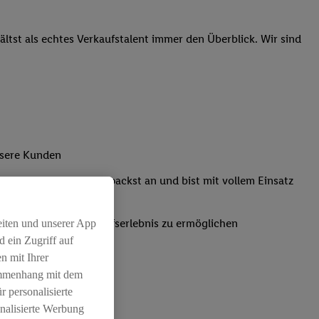
tst als echtes Verkaufstalent immer den Überblick. Wir sind
nsere Kunden
Kassensystemen: Du packst an und bist mit vollem Einsatz
um ein positives Einkaufserlebnis zu ermöglichen
eiten und unserer App
 ein Zugriff auf
n mit Ihrer
ammenhang mit dem
r personalisierte
nalisierte Werbung