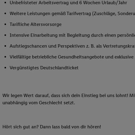
Unbefristeter Arbeitsvertrag und 6 Wochen Urlaub/Jahr
Ihnen personalisierte
auch Ihre in einen Ha
Weitere Leistungen gemäß Tarifvertrag (Zuschläge, Sonderur
Zudem erlauben Sie u
Tarifliche Altersvorsorge
Technologie in den Lid
Sie verfügbar ist. Wenn
Intensive Einarbeitung mit Begleitung durch einen persönl
Adresse und einer Kun
Aufstiegschancen und Perspektiven z. B. als Vertretungskra
werden diese Kennung 
Lidl-Diensten zu erfas
Vielfältige betriebliche Gesundheitsangebote und exklusiv
werden, die von Dritte
Vergünstigtes Deutschlandticket
können Ihre Einwilligu
Möglichkeit, Ihre Einw
(„consenthub“)
oder üb
Marketing“ am unteren 
Wir legen Wert darauf, dass sich dein Einstieg bei uns lohnt! M
finden Sie in den
Date
unabhängig vom Geschlecht setzt.
Durch einen Klick auf
Klick auf „Zustimmen“
sämtlicher genannten P
Hört sich gut an? Dann lass bald von dir hören!
Ihre Einwilligung jede