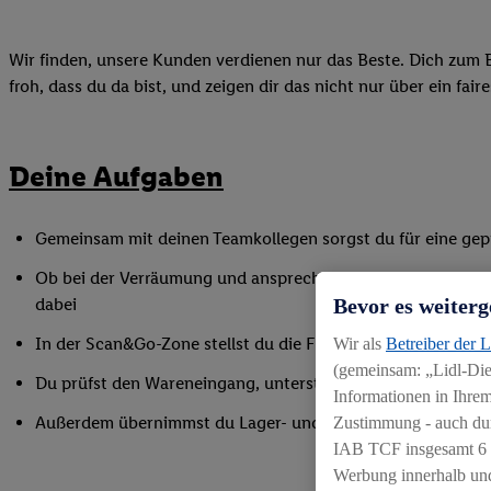
Wir finden, unsere Kunden verdienen nur das Beste. Dich zum B
froh, dass du da bist, und zeigen dir das nicht nur über ein fai
Deine Aufgaben
Gemeinsam mit deinen Teamkollegen sorgst du für eine gepf
Ob bei der Verräumung und ansprechender Präsentation der
Bevor es weiterg
dabei
In der Scan&Go-Zone stellst du die Funktionsfähigkeit siche
Wir als
Betreiber der 
(gemeinsam: „Lidl-Dien
Du prüfst den Wareneingang, unterstützt bei Inventurarbei
Informationen in Ihrem
Außerdem übernimmst du Lager- und Reinigungsarbeiten
Zustimmung - auch dur
IAB TCF insgesamt
6
Werbung innerhalb und