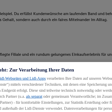
eispiel. Du erfüllst Kundenwünsche am laufenden Band und behäl
res Gehalt, sondern auch durch ein faires Miteinander im Alltag.
legte Filiale und ein rundum gelungenes Einkaufserlebnis für u
 Ware, beim Backen oder beim Kassieren mit unseren modernen 
eht: Zur Verarbeitung Ihrer Daten
r, begeisterst Kunden für das System und bietest Hilfestellung, 
Lidl-Webseiten und Lidl-Apps
verarbeiten Ihre Daten auf unseren Webs
ste“) mittels verschiedener Techniken, mit denen eine Speicherung und
ten und stehst unseren Kunden mit Rat und Tat zur Verfügung
 Endgerät erfolgt. Diese sind teilweise technisch notwendig oder werde
ch Partner (u.a.
als separat
oder gemeinsam Verantwortliche; im Zus
Partner) - für komfortable Einstellungen, zur Statistik-Erstellung oder fü
 außerhalb der Lidl-Dienste verwendet. Datenverarbeitungen für perso