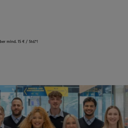
er mind. 15 € / Std.*!