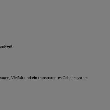
n genannten Partner
 verarbeitet.
er
, die Utiq-
b die Technologie für
er, der anhand der IP-
Utiq erstellt. Wir
ungsverhalten in den
sten wiedererkannt
landweit
pielen können. Sie
ten erläuterten
rtal von Utiq
logie für digitales
re Informationen
trauen, Vielfalt und ein transparentes Gehaltssystem
sen. Durch einen
en unter Einbindung
nd zu Ihrem Recht,