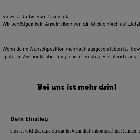
Datenschutzbestimmu
Verwendungszwecke ode
und Funktionen im Ra
So wirst du Teil von #teamlidl:
Gewährleistung der Si
Wir benötigen kein Anschreiben von dir. Klick einfach auf „Jetz
Anzeige von Werbung u
Verknüpfung verschiede
Messung des Erfolgs 
Wenn deine Wunschposition mehrfach ausgeschrieben ist, bewir
Technologie für digita
späteren Zeitpunkt über mögliche alternative Einsatzorte aus.
Verwendung genauer
oder Zugriff auf I
von Zielgruppen d
Bei uns ist mehr drin!
reduzierter Daten
zur Auswahl person
Liste der Partn
Dein Einstieg
Uns ist wichtig, dass du gut im #teamlidl ankommst! Im Rahmen dei