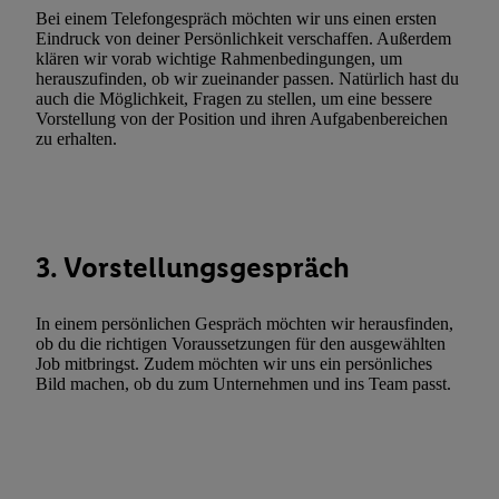
Funktionen im Rahmen des Einsatzes des IAB TCF für Werbung
Bei einem Telefongespräch möchten wir uns einen ersten
Eindruck von deiner Persönlichkeit verschaffen. Außerdem
Erfolgsmessung:
klären wir vorab wichtige Rahmenbedingungen, um
Gewährleistung der Sicherheit, Verhinderung und Aufdeckung v
herauszufinden, ob wir zueinander passen. Natürlich hast du
Fehlerbehebung, Bereitstellung und Anzeige von Werbung und In
auch die Möglichkeit, Fragen zu stellen, um eine bessere
Vorstellung von der Position und ihren Aufgabenbereichen
Abgleichung und Kombination von Daten aus unterschiedlichen 
zu erhalten.
Verknüpfung verschiedener Endgeräte, Identifikation von Geräte
automatisch übermittelter Informationen, Messung des Erfolgs vo
Werbekampagnen durch TTD und Nutzung der Telekommunikatio
Utiq-Technologie für digitales Marketing, sowie:
3. Vorstellungsgespräch
Verwendung genauer Standortdaten. Erstellung von Profilen für 
Werbung. Speichern von oder Zugriff auf Informationen auf ei
Entwicklung und Verbesserung der Angebote. Analyse von Zie
In einem persönlichen Gespräch möchten wir herausfinden,
ob du die richtigen Voraussetzungen für den ausgewählten
Statistiken oder Kombinationen von Daten aus verschiedenen Q
Job mitbringst. Zudem möchten wir uns ein persönliches
Verwendung reduzierter Daten zur Auswahl von Werbeanzeige
Bild machen, ob du zum Unternehmen und ins Team passt.
Werbeleistung. Verwendung von Profilen zur Auswahl personali
Werbung.
Liste der Partner (Lieferanten)