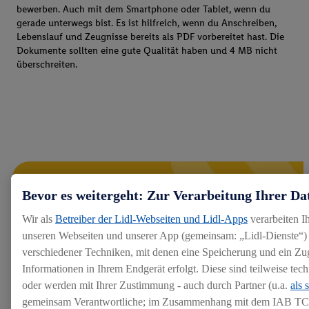
bewerben. Auch mit dem Smartphone oder Tablet, wenn du
gerade unterwegs bist. Es ist hilfreich, wenn du Anschreiben,
Lebenslauf und Zeugnisse bereits als PDF vorbereitet hast. Die
Dokumente sollten eine gute Qualität haben und 4 MB nicht
überschreiten.
Bevor es weitergeht: Zur Verarbeitung Ihrer Da
Wir als
Betreiber der Lidl-Webseiten und Lidl-Apps
verarbeiten I
unseren Webseiten und unserer App (gemeinsam: „Lidl-Dienste“) 
verschiedener Techniken, mit denen eine Speicherung und ein Zug
Informationen in Ihrem Endgerät erfolgt. Diese sind teilweise te
oder werden mit Ihrer Zustimmung - auch durch Partner (u.a.
als 
gemeinsam Verantwortliche; im Zusammenhang mit dem IAB TC