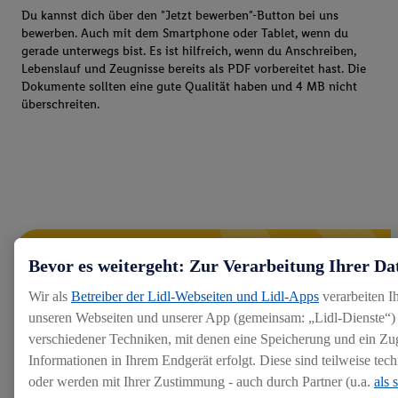
Du kannst dich über den "Jetzt bewerben"-Button bei uns
bewerben. Auch mit dem Smartphone oder Tablet, wenn du
gerade unterwegs bist. Es ist hilfreich, wenn du Anschreiben,
Lebenslauf und Zeugnisse bereits als PDF vorbereitet hast. Die
Dokumente sollten eine gute Qualität haben und 4 MB nicht
überschreiten.
Bevor es weitergeht: Zur Verarbeitung Ihrer Da
Wir als
Betreiber der Lidl-Webseiten und Lidl-Apps
verarbeiten I
unseren Webseiten und unserer App (gemeinsam: „Lidl-Dienste“) 
verschiedener Techniken, mit denen eine Speicherung und ein Zug
Informationen in Ihrem Endgerät erfolgt. Diese sind teilweise te
oder werden mit Ihrer Zustimmung - auch durch Partner (u.a.
als 