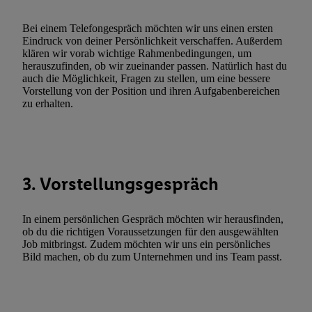
zulassen; das gilt auch für die nachfolgend schlagwortartig bena
Funktionen im Rahmen des Einsatzes des IAB TCF für Werbung
Bei einem Telefongespräch möchten wir uns einen ersten
Erfolgsmessung:
Eindruck von deiner Persönlichkeit verschaffen. Außerdem
klären wir vorab wichtige Rahmenbedingungen, um
Gewährleistung der Sicherheit, Verhinderung und Aufdeckung v
herauszufinden, ob wir zueinander passen. Natürlich hast du
Fehlerbehebung, Bereitstellung und Anzeige von Werbung und In
auch die Möglichkeit, Fragen zu stellen, um eine bessere
Abgleichung und Kombination von Daten aus unterschiedlichen 
Vorstellung von der Position und ihren Aufgabenbereichen
zu erhalten.
Verknüpfung verschiedener Endgeräte, Identifikation von Geräte
automatisch übermittelter Informationen, Messung des Erfolgs vo
Werbekampagnen durch TTD und Nutzung der Telekommunikatio
Utiq-Technologie für digitales Marketing, sowie:
Verwendung genauer Standortdaten. Erstellung von Profilen für 
3. Vorstellungsgespräch
Werbung. Speichern von oder Zugriff auf Informationen auf ei
Entwicklung und Verbesserung der Angebote. Analyse von Zie
In einem persönlichen Gespräch möchten wir herausfinden,
Statistiken oder Kombinationen von Daten aus verschiedenen Q
ob du die richtigen Voraussetzungen für den ausgewählten
Job mitbringst. Zudem möchten wir uns ein persönliches
Verwendung reduzierter Daten zur Auswahl von Werbeanzeige
Bild machen, ob du zum Unternehmen und ins Team passt.
Werbeleistung. Verwendung von Profilen zur Auswahl personali
Werbung.
Liste der Partner (Lieferanten)