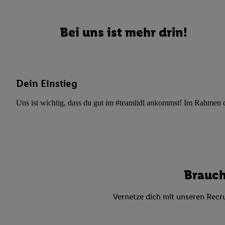
Datenschutzbestimmu
Verwendungszwecke ode
und Funktionen im Ra
Bei uns ist mehr drin!
Gewährleistung der Si
Anzeige von Werbung u
Verknüpfung verschiede
Messung des Erfolgs 
Dein Einstieg
Technologie für digita
Verwendung genauer
Uns ist wichtig, dass du gut im #teamlidl ankommst! Im Rahmen dei
oder Zugriff auf I
von Zielgruppen d
reduzierter Daten
zur Auswahl person
Liste der Partn
Brauch
Vernetze dich mit unseren Recru