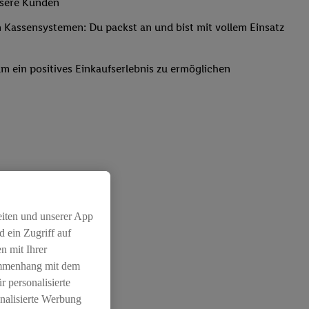
nsere Kunden
Kassensystemen: Du packst an und bist mit vollem Einsatz
um ein positives Einkaufserlebnis zu ermöglichen
eiten und unserer App
 ein Zugriff auf
n mit Ihrer
ammenhang mit dem
r personalisierte
nalisierte Werbung