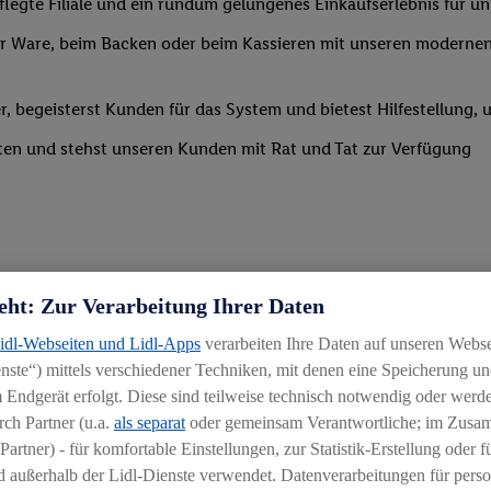
legte Filiale und ein rundum gelungenes Einkaufserlebnis für u
 Ware, beim Backen oder beim Kassieren mit unseren modernen 
r, begeisterst Kunden für das System und bietest Hilfestellung, 
ten und stehst unseren Kunden mit Rat und Tat zur Verfügung
eht: Zur Verarbeitung Ihrer Daten
Lidl-Webseiten und Lidl-Apps
verarbeiten Ihre Daten auf unseren Webs
uereinsteiger
ste“) mittels verschiedener Techniken, mit denen eine Speicherung und
igkeit an wechselnde Aufgaben
 Endgerät erfolgt. Diese sind teilweise technisch notwendig oder werde
ch Partner (u.a.
als separat
oder gemeinsam Verantwortliche; im Zus
chen
Partner) - für komfortable Einstellungen, zur Statistik-Erstellung oder fü
hichtmodellen in Absprache mit der Führungskraft
 außerhalb der Lidl-Dienste verwendet. Datenverarbeitungen für perso