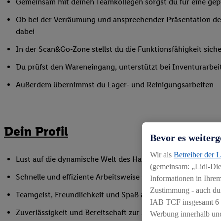
Gemeinsam mit deinen Teamkollegen sorgst du für eine gepf
Ob bei der Verräumung und ansprechender Präsentation der
dabei
In der Scan&Go-Zone stellst du die Funktionsfähigkeit siche
Du prüfst den Wareneingang, unterstützt bei Inventurarbei
Außerdem übernimmst du Lager- und Reinigungsarbeiten
Dein Profil
Bevor es weiterg
Wir als
Betreiber der 
Lust auf die dynamische Welt des Handels, gerne auch als Q
(gemeinsam: „Lidl-Dien
Schnelle und effiziente Arbeitsweise sowie Anpassungsfäh
Informationen in Ihrem
Zustimmung - auch dur
Teamgeist, Freundlichkeit und Spaß am Umgang mit Mens
IAB TCF insgesamt
6
Zuverlässigkeit und Bereitschaft zur Arbeit in flexiblen Sc
Werbung innerhalb und