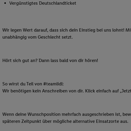
Vergünstigtes Deutschlandticket
Ihnen personalisierte
auch Ihre in einen Ha
Zudem erlauben Sie u
Technologie in den Lid
Wir legen Wert darauf, dass sich dein Einstieg bei uns lohnt! M
Sie verfügbar ist. Wenn
unabhängig vom Geschlecht setzt.
Adresse und einer Kun
werden diese Kennung 
Lidl-Diensten zu erfas
Hört sich gut an? Dann lass bald von dir hören!
werden, die von Dritte
können Ihre Einwilligu
Möglichkeit, Ihre Einw
(„consenthub“)
oder üb
So wirst du Teil von #teamlidl:
Marketing“ am unteren 
Wir benötigen kein Anschreiben von dir. Klick einfach auf „Jetz
finden Sie in den
Date
Durch einen Klick auf
Klick auf „Zustimmen“
Wenn deine Wunschposition mehrfach ausgeschrieben ist, bewir
sämtlicher genannten P
späteren Zeitpunkt über mögliche alternative Einsatzorte aus.
Ihre Einwilligung jede