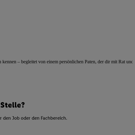
elne
ig benannten Zwecke
g, Bereitstellung und
dlichen Quellen,
telter Informationen,
-basierten Utiq-
 Speichern von
ennen – begleitet von einem persönlichen Paten, der dir mit Rat und Ta
ngebote. Analyse
ellen. Verwendung
ung von Profilen
Stelle?
er den Job oder den Fachbereich.