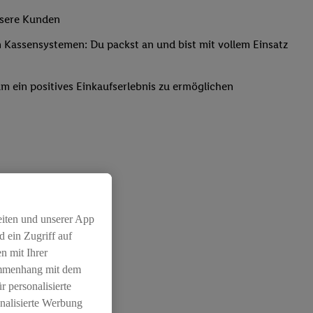
nsere Kunden
Kassensystemen: Du packst an und bist mit vollem Einsatz
um ein positives Einkaufserlebnis zu ermöglichen
eiten und unserer App
 ein Zugriff auf
n mit Ihrer
ammenhang mit dem
r personalisierte
nalisierte Werbung