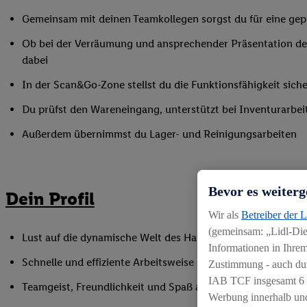
Gemeinsam mit deinen Teamkollegen sorgst du für eine gepf
Ob bei der Verräumung und ansprechender Präsentation der
dabei
In der Scan&Go-Zone stellst du die Funktionsfähigkeit siche
Du prüfst den Wareneingang, unterstützt bei Inventurarbei
Außerdem übernimmst du Lager- und Reinigungsarbeiten
Bevor es weiterg
Dein Profil
Wir als
Betreiber der 
(gemeinsam: „Lidl-Dien
Lust auf die dynamische Welt des Handels, gerne auch als Q
Informationen in Ihrem
Schnelle und effiziente Arbeitsweise sowie Anpassungsfäh
Zustimmung - auch dur
IAB TCF insgesamt
6
Teamgeist, Freundlichkeit und Spaß am Umgang mit Mens
Werbung innerhalb und