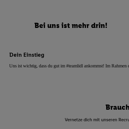
Datenschutzbestimmu
Verwendungszwecke ode
und Funktionen im Ra
Gewährleistung der Si
Bei uns ist mehr drin!
Anzeige von Werbung u
Verknüpfung verschiede
Messung des Erfolgs 
Technologie für digita
Dein Einstieg
Verwendung genauer
oder Zugriff auf I
Uns ist wichtig, dass du gut im #teamlidl ankommst! Im Rahmen dei
von Zielgruppen d
reduzierter Daten
zur Auswahl person
Liste der Partn
Brauch
Vernetze dich mit unseren Recru