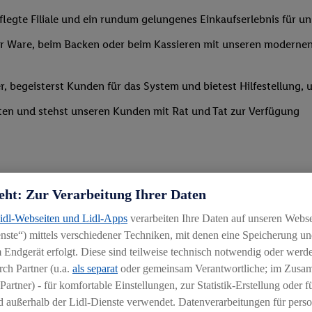
legte Filiale und ein rundum gelungenes Einkaufserlebnis für u
 Ware, beim Backen oder beim Kassieren mit unseren modernen 
r, begeisterst Kunden für das System und bietest Hilfestellung, 
ten und stehst unseren Kunden mit Rat und Tat zur Verfügung
eht: Zur Verarbeitung Ihrer Daten
Lidl-Webseiten und Lidl-Apps
verarbeiten Ihre Daten auf unseren Webs
ste“) mittels verschiedener Techniken, mit denen eine Speicherung und
uereinsteiger
 Endgerät erfolgt. Diese sind teilweise technisch notwendig oder werde
igkeit an wechselnde Aufgaben
ch Partner (u.a.
als separat
oder gemeinsam Verantwortliche; im Zus
Partner) - für komfortable Einstellungen, zur Statistik-Erstellung oder fü
chen
 außerhalb der Lidl-Dienste verwendet. Datenverarbeitungen für perso