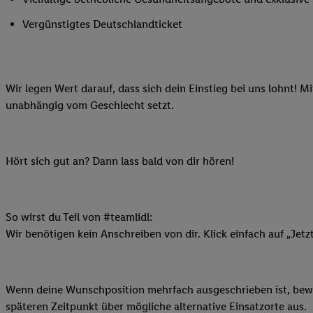
Ihnen personalisierte
Vergünstigtes Deutschlandticket
auch Ihre in einen Ha
Zudem erlauben Sie u
Technologie in den Lid
Sie verfügbar ist. Wenn
Wir legen Wert darauf, dass sich dein Einstieg bei uns lohnt! M
Adresse und einer Kun
unabhängig vom Geschlecht setzt.
werden diese Kennung 
Lidl-Diensten zu erfas
werden, die von Dritte
Hört sich gut an? Dann lass bald von dir hören!
können Ihre Einwilligu
Möglichkeit, Ihre Einw
(„consenthub“)
oder üb
Marketing“ am unteren 
So wirst du Teil von #teamlidl:
finden Sie in den
Date
Wir benötigen kein Anschreiben von dir. Klick einfach auf „Jetz
Durch einen Klick auf
Klick auf „Zustimmen“
sämtlicher genannten P
Wenn deine Wunschposition mehrfach ausgeschrieben ist, bewir
Ihre Einwilligung jede
späteren Zeitpunkt über mögliche alternative Einsatzorte aus.