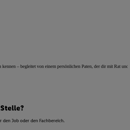
elne
ig benannten Zwecke
g, Bereitstellung und
dlichen Quellen,
telter Informationen,
-basierten Utiq-
 Speichern von
ngebote. Analyse
ennen – begleitet von einem persönlichen Paten, der dir mit Rat und Ta
ellen. Verwendung
ung von Profilen
Stelle?
er den Job oder den Fachbereich.