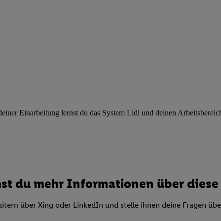
ngen
.
Die Impressen finden Sie hier.
Unter „Anpassen“ können Sie einz
r Partner zulassen; das gilt auch für die nachfolgend schlagwortart
hmen des Einsatzes des IAB TCF für Werbung und Erfolgsmessung:
cherheit, Verhinderung und Aufdeckung von Betrug und Fehlerbehebun
nd Inhalten, Abgleichung und Kombination von Daten aus unterschie
ner Endgeräte, Identifikation von Geräten anhand automatisch übermit
von Werbekampagnen durch TTD und Nutzung der Telekommunikations
les Marketing, sowie:
 Standortdaten. Erstellung von Profilen für personalisierte Werbung.
nformationen auf einem Endgerät. Entwicklung und Verbesserung der A
ner Einarbeitung lernst du das System Lidl und deinen Arbeitsbereich k
urch Statistiken oder Kombinationen von Daten aus verschiedenen Qu
 zur Auswahl von Werbeanzeigen. Messung der Werbeleistung. Verwend
alisierter Werbung.
er (Lieferanten)
st du mehr Informationen über diese 
itern über Xing oder LinkedIn und stelle ihnen deine Fragen üb