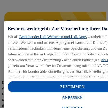
Bevor es weitergeht: Zur Verarbeitung Ihrer Da
Wir als
Betreiber der Lidl-Webseiten und Lidl-Apps
verarbeiten I
unseren Webseiten und unserer App (gemeinsam: „Lidl-Dienste“) 
verschiedener Techniken, mit denen eine Speicherung und ein Zug
Informationen in Ihrem Endgerät erfolgt. Diese sind teilweise te
oder werden mit Ihrer Zustimmung - auch durch Partner (u.a.
als 
gemeinsam Verantwortliche; im Zusammenhang mit dem IAB TC
Partner) - für komfortable Einstellungen, zur Statistik-Erstellung o
personalisierte Werbung innerhalb und außerhalb der Lidl-Dienst
Die Bewertungen von aktuellen und ehemaligen Mitarbeitern,
Datenverarbeitungen für personalisierte Werbung werden durchge
ZUSTIMMEN
Azubis und externen Bewerbern haben uns zu einer Top
Werbung auszusteuern und um Dritten die Ausspielung von Werb
Company gemacht. Wir freuen uns über unseren guten Score
Lidl-Dienste über die Ihnen und Ihren Haushaltsangehörigen zug
ANPASSEN
auf dem Arbeitgeber-Bewertungsportal kununu.Hier geht's zu
Endgeräte zu ermöglichen. Sofern Sie Teilnehmer des Lidl Plus-
den Bewertungen
werden für diese Zwecke auch Daten aus Ihrem Filial-Kaufverhalte