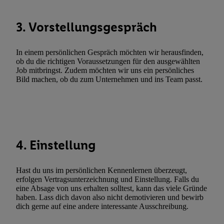
Werbekampagnen durch TTD und Nutzung der Telekommunikatio
Utiq-Technologie für digitales Marketing, sowie:
3. Vorstellungsgespräch
Verwendung genauer Standortdaten. Erstellung von Profilen für 
Werbung. Speichern von oder Zugriff auf Informationen auf ei
In einem persönlichen Gespräch möchten wir herausfinden,
Entwicklung und Verbesserung der Angebote. Analyse von Zie
ob du die richtigen Voraussetzungen für den ausgewählten
Job mitbringst. Zudem möchten wir uns ein persönliches
Statistiken oder Kombinationen von Daten aus verschiedenen Q
Bild machen, ob du zum Unternehmen und ins Team passt.
Verwendung reduzierter Daten zur Auswahl von Werbeanzeige
Werbeleistung. Verwendung von Profilen zur Auswahl personali
Werbung.
Liste der Partner (Lieferanten)
4. Einstellung
Hast du uns im persönlichen Kennenlernen überzeugt,
erfolgen Vertragsunterzeichnung und Einstellung. Falls du
eine Absage von uns erhalten solltest, kann das viele Gründe
haben. Lass dich davon also nicht demotivieren und bewirb
dich gerne auf eine andere interessante Ausschreibung.