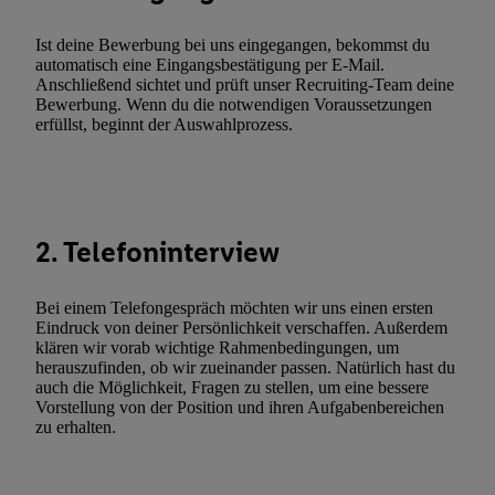
(„consenthub“)
oder über „Anpassen“/„Nutzung der Telekommunik
Utiq-Technologie für digitales Marketing“ am unteren Ende diese
Ist deine Bewerbung bei uns eingegangen, bekommst du
(nur für die Lidl-Dienste) widerrufen. Weitere Informationen finde
automatisch eine Eingangsbestätigung per E-Mail.
Anschließend sichtet und prüft unser Recruiting-Team deine
den
Datenschutzbestimmungen von Utiq
.
Bewerbung. Wenn du die notwendigen Voraussetzungen
Durch einen Klick auf „Ablehnen“ können Sie nur den Einsatz n
erfüllst, beginnt der Auswahlprozess.
Techniken zulassen. Durch einen Klick auf „Zustimmen“ stimmen 
Verarbeitungen zu sämtlichen vorgenannten Zwecken unter Einbi
genannten Partner zu. Weitere Informationen, auch zur Speicherd
und zu Ihrem Recht, Ihre Einwilligung jederzeit mit Wirkung für 
2. Telefoninterview
widerrufen, finden Sie in unseren
Datenschutzbestimmungen
.
Die
Sie hier.
Unter „Anpassen“ können Sie einzelne Verwendungszwe
zulassen; das gilt auch für die nachfolgend schlagwortartig bena
Bei einem Telefongespräch möchten wir uns einen ersten
Funktionen im Rahmen des Einsatzes des IAB TCF für Werbung
Eindruck von deiner Persönlichkeit verschaffen. Außerdem
klären wir vorab wichtige Rahmenbedingungen, um
Erfolgsmessung:
herauszufinden, ob wir zueinander passen. Natürlich hast du
Gewährleistung der Sicherheit, Verhinderung und Aufdeckung v
auch die Möglichkeit, Fragen zu stellen, um eine bessere
Fehlerbehebung, Bereitstellung und Anzeige von Werbung und In
Vorstellung von der Position und ihren Aufgabenbereichen
zu erhalten.
Abgleichung und Kombination von Daten aus unterschiedlichen 
Verknüpfung verschiedener Endgeräte, Identifikation von Geräte
automatisch übermittelter Informationen, Messung des Erfolgs vo