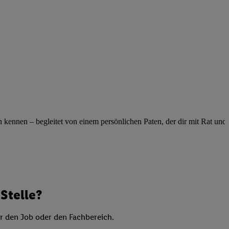
elne
ig benannten Zwecke
g, Bereitstellung und
dlichen Quellen,
telter Informationen,
-basierten Utiq-
 Speichern von
ngebote. Analyse
ennen – begleitet von einem persönlichen Paten, der dir mit Rat und Ta
ellen. Verwendung
ung von Profilen
Stelle?
er den Job oder den Fachbereich.