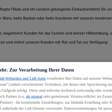
legte Filiale und ein rundum gelungenes Einkaufserlebnis für u
 Ware, beim Backen oder beim Kassieren mit unseren modernen 
r, begeisterst Kunden für das System und bietest Hilfestellung, 
ten und stehst unseren Kunden mit Rat und Tat zur Verfügung
eht: Zur Verarbeitung Ihrer Daten
Lidl-Webseiten und Lidl-Apps
verarbeiten Ihre Daten auf unseren Webs
ste“) mittels verschiedener Techniken, mit denen eine Speicherung und
uereinsteiger
 Endgerät erfolgt. Diese sind teilweise technisch notwendig oder werde
ch Partner (u.a.
als separat
oder gemeinsam Verantwortliche; im Zus
igkeit an wechselnde Aufgaben
Partner) - für komfortable Einstellungen, zur Statistik-Erstellung oder fü
chen
 außerhalb der Lidl-Dienste verwendet. Datenverarbeitungen für perso