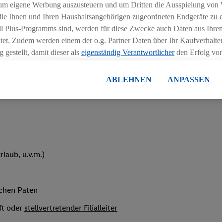
um eigene Werbung auszusteuern und um Dritten die Ausspielung von
hichtmodellen in Absprache mit der Führungskraft
 die Ihnen und Ihren Haushaltsangehörigen zugeordneten Endgeräte zu 
dl Plus-Programms sind, werden für diese Zwecke auch Daten aus Ihrem
tet. Zudem werden einem der o.g. Partner Daten über Ihr Kaufverhalten
 gestellt, damit dieser als
eigenständig Verantwortlicher
den Erfolg v
essen kann.
lisierter Werbung basiert auf der Generierung von auch mit Daten von
ABLEHNEN
ANPASSEN
eihnachtsgeld
en. Dies umfasst die Zusammenführung von Daten (z.B. über Ihre Nutzu
en Lidl-Diensten, Informationen aus Ihrem Kundenkonto - z.B. Alter od
andortdaten) auch über verschiedene Endgeräte und Lidl-Dienste hinwe
er dem Zugriff auf Informationen auf Ihren Endgeräten zur Erstellung 
en). Im Zusammenhang mit dem Ausspielen dieser Werbung erfolgen V
gsmessung der Werbung, zur Zielgruppenforschung, zur Entwicklung v
laub, u.v.m.)
rung und Optimierung dieser Werbeausspielungen.
ustimmung dazu erteilen und danach ein Lidl Plus-Konto erstellen bzw. s
-Konto einloggen, kann darüber hinaus auch Ihre dort angegebene E-M
ichen Paten
wortlichkeit mit einem der oben genannten Partner verwendet werden,
ng zu erstellen (die sogenannte EUID), die wir sodann ähnlich wie die
ft oder
stellvertretender Filialleiter
nung verwenden können, um Sie in von Dritten betriebenen Diensten 