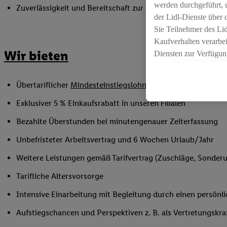
werden durchgeführt, 
Zuverlässigkeit und Bereitschaft zur Arbeit in flexiblen Sc
der Lidl-Dienste über
Sie Teilnehmer des Li
Kaufverhalten verarbei
Wir bieten
Diensten zur Verfügung
seiner Auftraggeber m
Die Erstellung persona
Übertariflicher
Mindesteinstiegslohn
sowie Urlaubs- und W
angereicherten Profil
Ihr Kaufverhalten in d
Exklusiver 5 % Einkaufsrabatt in unseren Filialen
sowie Ihre genauen St
Bezahlte Überstunden bei minutengenauer Zeiterfassung
Speichern von und/ od
(sogenannten Segment
Unbefristeter Arbeitsvertrag und 6 Wochen Urlaub/Jahr
zur Leistungs-/ Erfol
Weitere Leistungen gemäß Tarifvertrag (Zuschläge, Sonderur
zur technischen Siche
Sofern Sie hier Ihre Z
Tarifliche Altersvorsorge
bestehendes Lidl Plus
Intensive Einarbeitung mit Begleitung durch einen persönl
in gemeinsamer Verant
spezielle Online-Kennu
Aufstiegschancen und Perspektiven z. B. als Vertretungskra
beschriebene Utiq-Ken