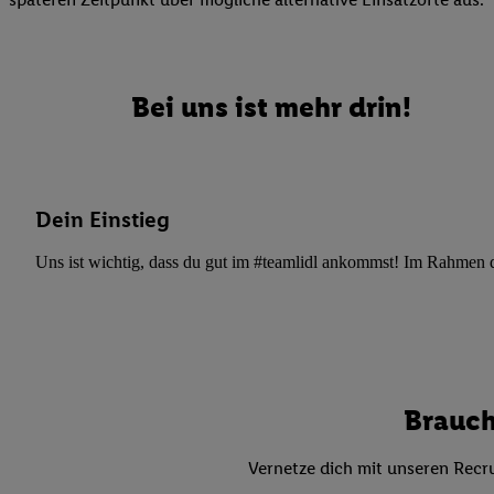
Datenschutzbestimmu
Verwendungszwecke ode
und Funktionen im Ra
Gewährleistung der Si
Bei uns ist mehr drin!
Anzeige von Werbung u
Verknüpfung verschiede
Messung des Erfolgs 
Technologie für digita
Dein Einstieg
Verwendung genauer
oder Zugriff auf I
Uns ist wichtig, dass du gut im #teamlidl ankommst! Im Rahmen dei
von Zielgruppen d
reduzierter Daten
zur Auswahl person
Liste der Partn
Brauch
Vernetze dich mit unseren Recru