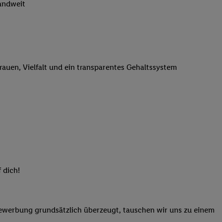
landweit
n genannten Partner
 verarbeitet.
er
, die Utiq-
b die Technologie für
er, der anhand der IP-
trauen, Vielfalt und ein transparentes Gehaltssystem
Utiq erstellt. Wir
ungsverhalten in den
sten wiedererkannt
pielen können. Sie
ten erläuterten
rtal von Utiq
logie für digitales
re Informationen
 dich!
sen. Durch einen
en unter Einbindung
nd zu Ihrem Recht,
Bewerbung grundsätzlich überzeugt, tauschen wir uns zu einem