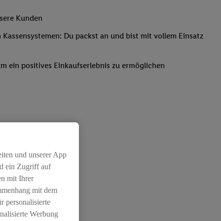
nsere Kunden
Kassensystemen: Du packst an und bist mit vollem Einsatz
um ein positives Einkaufserlebnis zu ermöglichen
eiten und unserer App
 ein Zugriff auf
n mit Ihrer
ammenhang mit dem
r personalisierte
nalisierte Werbung