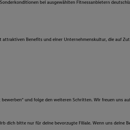
e Sonderkonditionen bei ausgewählten Fitnessanbietern deutsch
 Werbung auszuspielen. Hierzu wird von uns und einem der anderen obe
shwert umgewandelte E-Mail-Adresse in gemeinsamer Verantwortlichkeit
ns, der Utiq SA/NV („Utiq“) und Ihrem
Telekommunikationsnetzbetreib
l-Diensten einzusetzen. Utiq prüft zunächst anhand Ihrer IP-Adresse, o
 das der Fall ist, gibt Utiq Ihre IP-Adresse an Ihren Netzbetreiber weit
it attraktiven Benefits und einer Unternehmenskultur, die auf Zu
denkonto-Referenz, wie z.B. Ihrer Mobilfunknummer, eine Kennung für 
verwenden, um Sie wiederzuerkennen und Erkenntnisse über Ihr Nutz
sen. Insbesondere können Sie mittels dieser Technologie auch auf Dien
n betrieben werden, damit wir Ihnen dort personalisierte Werbung auss
ng speziell zur Nutzung der Utiq-Technologie - zusätzlich zur weiter un
illigung generell zu widerrufen - jederzeit auch über
das Datenschutzpo
er „Anpassen“/„Nutzung der Telekommunikations-basierten Utiq-Techno
Ende dieser Einwilligung (nur für die Lidl-Dienste) widerrufen. Weite
nschutzbestimmungen von Utiq
.
t bewerben“ und folge den weiteren Schritten. Wir freuen uns auf
 „Ablehnen“ können Sie nur den Einsatz notwendiger Techniken zulas
 stimmen Sie allen Verarbeitungen zu sämtlichen vorgenannten Zweck
artner zu. Weitere Informationen, auch zur Speicherdauer der Daten u
b dich bitte nur für deine bevorzugte Filiale. Wenn uns deine 
rzeit mit Wirkung für die Zukunft zu widerrufen, finden Sie in unseren