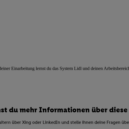
ngen
.
Die Impressen finden Sie hier.
Unter „Anpassen“ können Sie einz
r Partner zulassen; das gilt auch für die nachfolgend schlagwortart
hmen des Einsatzes des IAB TCF für Werbung und Erfolgsmessung:
cherheit, Verhinderung und Aufdeckung von Betrug und Fehlerbehebun
nd Inhalten, Abgleichung und Kombination von Daten aus unterschie
ner Endgeräte, Identifikation von Geräten anhand automatisch übermit
von Werbekampagnen durch TTD und Nutzung der Telekommunikations
les Marketing, sowie:
 Standortdaten. Erstellung von Profilen für personalisierte Werbung.
nformationen auf einem Endgerät. Entwicklung und Verbesserung der A
ner Einarbeitung lernst du das System Lidl und deinen Arbeitsbereich k
urch Statistiken oder Kombinationen von Daten aus verschiedenen Qu
 zur Auswahl von Werbeanzeigen. Messung der Werbeleistung. Verwend
alisierter Werbung.
er (Lieferanten)
st du mehr Informationen über diese 
itern über Xing oder LinkedIn und stelle ihnen deine Fragen üb