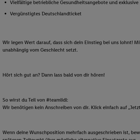
Vielfältige betriebliche Gesundheitsangebote und exklusiv
Ihnen personalisierte
auch Ihre in einen Ha
Vergünstigtes Deutschlandticket
Zudem erlauben Sie u
Technologie in den Lid
Sie verfügbar ist. Wenn
Wir legen Wert darauf, dass sich dein Einstieg bei uns lohnt! M
Adresse und einer Kun
unabhängig vom Geschlecht setzt.
werden diese Kennung 
Lidl-Diensten zu erfas
werden, die von Dritte
können Ihre Einwilligu
Hört sich gut an? Dann lass bald von dir hören!
Möglichkeit, Ihre Einw
(„consenthub“)
oder üb
Marketing“ am unteren 
So wirst du Teil von #teamlidl:
finden Sie in den
Date
Wir benötigen kein Anschreiben von dir. Klick einfach auf „Jetz
Durch einen Klick auf
Klick auf „Zustimmen“
sämtlicher genannten P
Wenn deine Wunschposition mehrfach ausgeschrieben ist, bewir
Ihre Einwilligung jede
späteren Zeitpunkt über mögliche alternative Einsatzorte aus.