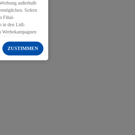
 Werbung außerhalb
ermöglichen. Sofern
 Filial-
 in den Lidl-
on Werbekampagnen
 anderen Diensten
ZUSTIMMEN
ng der Lidl-Dienste,
er Geschlecht -
g einschließlich dem
von Zielgruppen
erarbeitungen auch
on Angeboten sowie
ich in Ihr
ail-Adresse von uns
 um daraus eine
 sogleich
zu erkennen und