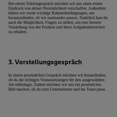
Funktionen im Rahmen des Einsatzes des IAB TCF für Werbung
Bei einem Telefongespräch möchten wir uns einen ersten
Eindruck von deiner Persönlichkeit verschaffen. Außerdem
Erfolgsmessung:
klären wir vorab wichtige Rahmenbedingungen, um
Gewährleistung der Sicherheit, Verhinderung und Aufdeckung v
herauszufinden, ob wir zueinander passen. Natürlich hast du
Fehlerbehebung, Bereitstellung und Anzeige von Werbung und In
auch die Möglichkeit, Fragen zu stellen, um eine bessere
Vorstellung von der Position und ihren Aufgabenbereichen
Abgleichung und Kombination von Daten aus unterschiedlichen 
zu erhalten.
Verknüpfung verschiedener Endgeräte, Identifikation von Geräte
automatisch übermittelter Informationen, Messung des Erfolgs vo
Werbekampagnen durch TTD und Nutzung der Telekommunikatio
Utiq-Technologie für digitales Marketing, sowie:
3. Vorstellungsgespräch
Verwendung genauer Standortdaten. Erstellung von Profilen für 
Werbung. Speichern von oder Zugriff auf Informationen auf ei
Entwicklung und Verbesserung der Angebote. Analyse von Zie
In einem persönlichen Gespräch möchten wir herausfinden,
ob du die richtigen Voraussetzungen für den ausgewählten
Statistiken oder Kombinationen von Daten aus verschiedenen Q
Job mitbringst. Zudem möchten wir uns ein persönliches
Verwendung reduzierter Daten zur Auswahl von Werbeanzeige
Bild machen, ob du zum Unternehmen und ins Team passt.
Werbeleistung. Verwendung von Profilen zur Auswahl personali
Werbung.
Liste der Partner (Lieferanten)