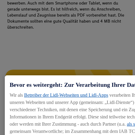
bewerben. Auch mit dem Smartphone oder Tablet, wenn du
gerade unterwegs bist. Es ist hilfreich, wenn du Anschreiben,
Lebenslauf und Zeugnisse bereits als PDF vorbereitet hast. Die
Dokumente sollten eine gute Qualität haben und 4 MB nicht
überschreiten.
Bevor es weitergeht: Zur Verarbeitung Ihrer Da
Wir als
Betreiber der Lidl-Webseiten und Lidl-Apps
verarbeiten I
unseren Webseiten und unserer App (gemeinsam: „Lidl-Dienste“) 
verschiedener Techniken, mit denen eine Speicherung und ein Zug
Informationen in Ihrem Endgerät erfolgt. Diese sind teilweise te
oder werden mit Ihrer Zustimmung - auch durch Partner (u.a.
als 
gemeinsam Verantwortliche; im Zusammenhang mit dem IAB TC