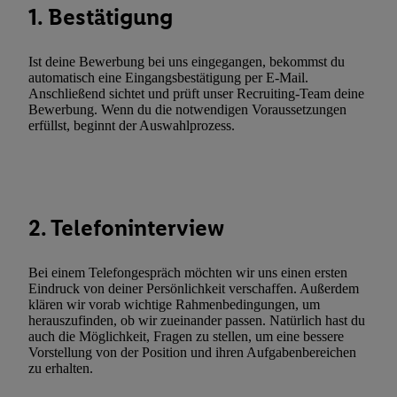
widerrufen - jederzeit auch über
das Datenschutzportal von Utiq
1. Bestätigung
(„consenthub“)
oder über „Anpassen“/„Nutzung der Telekommunik
Utiq-Technologie für digitales Marketing“ am unteren Ende diese
Ist deine Bewerbung bei uns eingegangen, bekommst du
(nur für die Lidl-Dienste) widerrufen. Weitere Informationen finde
automatisch eine Eingangsbestätigung per E-Mail.
den
Datenschutzbestimmungen von Utiq
.
Anschließend sichtet und prüft unser Recruiting-Team deine
Durch einen Klick auf „Ablehnen“ können Sie nur den Einsatz n
Bewerbung. Wenn du die notwendigen Voraussetzungen
erfüllst, beginnt der Auswahlprozess.
Techniken zulassen. Durch einen Klick auf „Zustimmen“ stimmen 
Verarbeitungen zu sämtlichen vorgenannten Zwecken unter Einbi
genannten Partner zu. Weitere Informationen, auch zur Speicherd
und zu Ihrem Recht, Ihre Einwilligung jederzeit mit Wirkung für 
widerrufen, finden Sie in unseren
Datenschutzbestimmungen
.
Die
2. Telefoninterview
Sie hier.
Unter „Anpassen“ können Sie einzelne Verwendungszwe
zulassen; das gilt auch für die nachfolgend schlagwortartig bena
Bei einem Telefongespräch möchten wir uns einen ersten
Funktionen im Rahmen des Einsatzes des IAB TCF für Werbung
Eindruck von deiner Persönlichkeit verschaffen. Außerdem
Erfolgsmessung:
klären wir vorab wichtige Rahmenbedingungen, um
herauszufinden, ob wir zueinander passen. Natürlich hast du
Gewährleistung der Sicherheit, Verhinderung und Aufdeckung v
auch die Möglichkeit, Fragen zu stellen, um eine bessere
Fehlerbehebung, Bereitstellung und Anzeige von Werbung und In
Vorstellung von der Position und ihren Aufgabenbereichen
Abgleichung und Kombination von Daten aus unterschiedlichen 
zu erhalten.
Verknüpfung verschiedener Endgeräte, Identifikation von Geräte