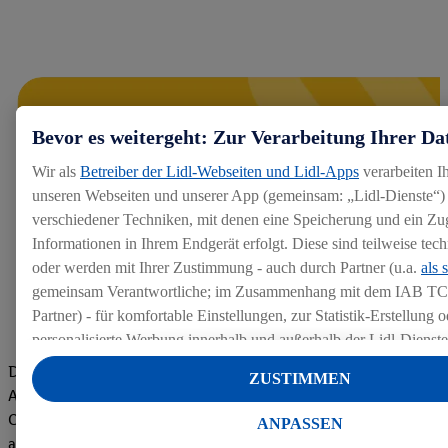
Bevor es weitergeht: Zur Verarbeitung Ihrer Da
Wir als
Betreiber der Lidl-Webseiten und Lidl-Apps
verarbeiten I
unseren Webseiten und unserer App (gemeinsam: „Lidl-Dienste“) 
verschiedener Techniken, mit denen eine Speicherung und ein Zug
Informationen in Ihrem Endgerät erfolgt. Diese sind teilweise te
oder werden mit Ihrer Zustimmung - auch durch Partner (u.a.
als 
gemeinsam Verantwortliche; im Zusammenhang mit dem IAB TC
Partner) - für komfortable Einstellungen, zur Statistik-Erstellung o
personalisierte Werbung innerhalb und außerhalb der Lidl-Dienst
Datenverarbeitungen für personalisierte Werbung werden durchge
Die Bewertungen von aktuellen und ehemaligen Mitarbeitern,
ZUSTIMMEN
Werbung auszusteuern und um Dritten die Ausspielung von Werb
Azubis und externen Bewerbern haben uns zu einer Top
Lidl-Dienste über die Ihnen und Ihren Haushaltsangehörigen zug
Company gemacht. Wir freuen uns über unseren guten Score
ANPASSEN
Endgeräte zu ermöglichen. Sofern Sie Teilnehmer des Lidl Plus-
auf dem Arbeitgeber-Bewertungsportal kununu.Hier geht's zu