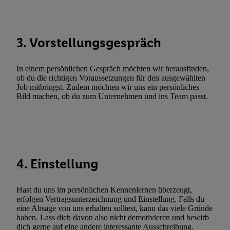
automatisch übermittelter Informationen, Messung des Erfolgs vo
Werbekampagnen durch TTD und Nutzung der Telekommunikatio
Utiq-Technologie für digitales Marketing, sowie:
3. Vorstellungsgespräch
Verwendung genauer Standortdaten. Erstellung von Profilen für 
Werbung. Speichern von oder Zugriff auf Informationen auf ei
In einem persönlichen Gespräch möchten wir herausfinden,
Entwicklung und Verbesserung der Angebote. Analyse von Zie
ob du die richtigen Voraussetzungen für den ausgewählten
Statistiken oder Kombinationen von Daten aus verschiedenen Q
Job mitbringst. Zudem möchten wir uns ein persönliches
Bild machen, ob du zum Unternehmen und ins Team passt.
Verwendung reduzierter Daten zur Auswahl von Werbeanzeige
Werbeleistung. Verwendung von Profilen zur Auswahl personali
Werbung.
Liste der Partner (Lieferanten)
4. Einstellung
Hast du uns im persönlichen Kennenlernen überzeugt,
erfolgen Vertragsunterzeichnung und Einstellung. Falls du
eine Absage von uns erhalten solltest, kann das viele Gründe
haben. Lass dich davon also nicht demotivieren und bewirb
dich gerne auf eine andere interessante Ausschreibung.