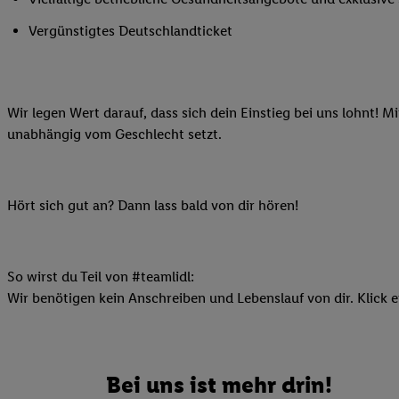
Ihnen personalisierte
Vergünstigtes Deutschlandticket
auch Ihre in einen Ha
Zudem erlauben Sie u
Technologie in den Lid
Sie verfügbar ist. Wenn
Wir legen Wert darauf, dass sich dein Einstieg bei uns lohnt! M
Adresse und einer Kun
unabhängig vom Geschlecht setzt.
werden diese Kennung 
Lidl-Diensten zu erfas
werden, die von Dritte
Hört sich gut an? Dann lass bald von dir hören!
können Ihre Einwilligu
Möglichkeit, Ihre Einw
(„consenthub“)
oder üb
Marketing“ am unteren 
So wirst du Teil von #teamlidl:
finden Sie in den
Date
Wir benötigen kein Anschreiben und Lebenslauf von dir. Klick e
Durch einen Klick auf
Klick auf „Zustimmen“
sämtlicher genannten P
Bei uns ist mehr drin!
Ihre Einwilligung jede