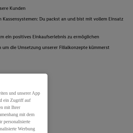
nsere Kunden
Kassensystemen: Du packst an und bist mit vollem Einsatz
um ein positives Einkaufserlebnis zu ermöglichen
ich um die Umsetzung unserer Filialkonzepte kümmerst
eiten und unserer App
 ein Zugriff auf
chichtleitung
n mit Ihrer
ammenhang mit dem
r personalisierte
nalisierte Werbung