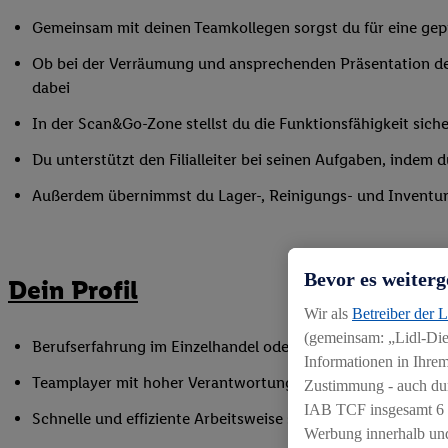
Gemeinsam mit deinen Teamkollegen sorgst du für eine gepf
Ob bei der Verräumung und ansprechenden Präsentation de
dabei
In der Scan&Go-Zone stellst du die Funktionsfähigkeit siche
Du unterstützt den Filialleiter bei seinen Aufgaben, indem
Außerdem übernimmst du Lager-, Reinigungs- und Inventur
Bevor es weiterg
Dein Profil
Wir als
Betreiber der 
(gemeinsam: „Lidl-Dien
Berufserfahrung im Einzelhandel oder einer vergleichbaren 
Informationen in Ihrem
Teamplayer mit hoher Verantwortungsbereitschaft und Spaß
Zustimmung - auch dur
IAB TCF insgesamt
6
Schnelle und effiziente Arbeitsweise sowie Anpassungsfäh
Werbung innerhalb und