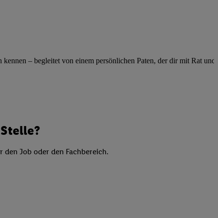
elne
ig benannten Zwecke
g, Bereitstellung und
dlichen Quellen,
telter Informationen,
ennen – begleitet von einem persönlichen Paten, der dir mit Rat und Ta
-basierten Utiq-
 Speichern von
ngebote. Analyse
ellen. Verwendung
Stelle?
ung von Profilen
er den Job oder den Fachbereich.