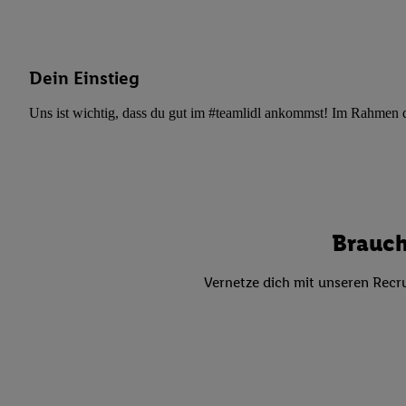
Datenschutzbestimmu
Verwendungszwecke ode
und Funktionen im Ra
Gewährleistung der Si
Dein Einstieg
Anzeige von Werbung u
Verknüpfung verschiede
Uns ist wichtig, dass du gut im #teamlidl ankommst! Im Rahmen dei
Messung des Erfolgs 
Technologie für digita
Verwendung genauer
oder Zugriff auf I
von Zielgruppen d
Brauch
reduzierter Daten
zur Auswahl person
Vernetze dich mit unseren Recru
Liste der Partn