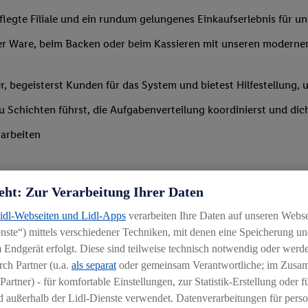
legte Filiale und ein rundum gelungenes Einkaufserlebnis für u
r Ware, beim Backen oder beim Kassieren mit unseren modernen 
r, begeisterst Kunden für das System und bietest Hilfestellung, 
 du Schichten führst, die Aufgabenverteilung koordinierst und d
arbeiten
eht: Zur Verarbeitung Ihrer Daten
Lidl-Webseiten und Lidl-Apps
verarbeiten Ihre Daten auf unseren Webs
ste“) mittels verschiedener Techniken, mit denen eine Speicherung und
Branche mit idealerweise erster Führungserfahrung z. B. in der S
 Endgerät erfolgt. Diese sind teilweise technisch notwendig oder werde
 daran, andere zu begeistern und zu motivieren
ch Partner (u.a.
als separat
oder gemeinsam Verantwortliche; im Zus
Partner) - für komfortable Einstellungen, zur Statistik-Erstellung oder fü
igkeit an wechselnde Aufgaben
 außerhalb der Lidl-Dienste verwendet. Datenverarbeitungen für perso