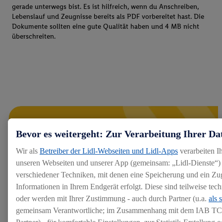
gerade unterwegs bist. Es ist hilfreich, wenn du Anschreiben,
Lebenslauf und Zeugnisse bereits als PDF vorbereitet hast. Die
Dokumente sollten eine gute Qualität haben und 4 MB nicht
überschreiten.
Bevor es weitergeht: Zur Verarbeitung Ihrer Da
Wir als
Betreiber der Lidl-Webseiten und Lidl-Apps
verarbeiten I
unseren Webseiten und unserer App (gemeinsam: „Lidl-Dienste“) 
verschiedener Techniken, mit denen eine Speicherung und ein Zug
Informationen in Ihrem Endgerät erfolgt. Diese sind teilweise te
oder werden mit Ihrer Zustimmung - auch durch Partner (u.a.
als 
gemeinsam Verantwortliche; im Zusammenhang mit dem IAB TC