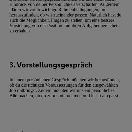
Funktionen im Rahmen des Einsatzes des IAB TCF für Werbung
Eindruck von deiner Persönlichkeit verschaffen. Außerdem
Erfolgsmessung:
klären wir vorab wichtige Rahmenbedingungen, um
Gewährleistung der Sicherheit, Verhinderung und Aufdeckung v
herauszufinden, ob wir zueinander passen. Natürlich hast du
auch die Möglichkeit, Fragen zu stellen, um eine bessere
Fehlerbehebung, Bereitstellung und Anzeige von Werbung und In
Vorstellung von der Position und ihren Aufgabenbereichen
Abgleichung und Kombination von Daten aus unterschiedlichen 
zu erhalten.
Verknüpfung verschiedener Endgeräte, Identifikation von Geräte
automatisch übermittelter Informationen, Messung des Erfolgs vo
Werbekampagnen durch TTD und Nutzung der Telekommunikatio
Utiq-Technologie für digitales Marketing, sowie:
3. Vorstellungsgespräch
Verwendung genauer Standortdaten. Erstellung von Profilen für 
Werbung. Speichern von oder Zugriff auf Informationen auf ei
In einem persönlichen Gespräch möchten wir herausfinden,
Entwicklung und Verbesserung der Angebote. Analyse von Zie
ob du die richtigen Voraussetzungen für den ausgewählten
Statistiken oder Kombinationen von Daten aus verschiedenen Q
Job mitbringst. Zudem möchten wir uns ein persönliches
Verwendung reduzierter Daten zur Auswahl von Werbeanzeige
Bild machen, ob du zum Unternehmen und ins Team passt.
Werbeleistung. Verwendung von Profilen zur Auswahl personali
Werbung.
Liste der Partner (Lieferanten)