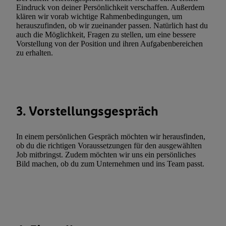
Funktionen im Rahmen des Einsatzes des IAB TCF für Werbung
Eindruck von deiner Persönlichkeit verschaffen. Außerdem
Erfolgsmessung:
klären wir vorab wichtige Rahmenbedingungen, um
Gewährleistung der Sicherheit, Verhinderung und Aufdeckung v
herauszufinden, ob wir zueinander passen. Natürlich hast du
auch die Möglichkeit, Fragen zu stellen, um eine bessere
Fehlerbehebung, Bereitstellung und Anzeige von Werbung und In
Vorstellung von der Position und ihren Aufgabenbereichen
Abgleichung und Kombination von Daten aus unterschiedlichen 
zu erhalten.
Verknüpfung verschiedener Endgeräte, Identifikation von Geräte
automatisch übermittelter Informationen, Messung des Erfolgs vo
Werbekampagnen durch TTD und Nutzung der Telekommunikatio
Utiq-Technologie für digitales Marketing, sowie:
3. Vorstellungsgespräch
Verwendung genauer Standortdaten. Erstellung von Profilen für 
Werbung. Speichern von oder Zugriff auf Informationen auf ei
In einem persönlichen Gespräch möchten wir herausfinden,
Entwicklung und Verbesserung der Angebote. Analyse von Zie
ob du die richtigen Voraussetzungen für den ausgewählten
Statistiken oder Kombinationen von Daten aus verschiedenen Q
Job mitbringst. Zudem möchten wir uns ein persönliches
Verwendung reduzierter Daten zur Auswahl von Werbeanzeige
Bild machen, ob du zum Unternehmen und ins Team passt.
Werbeleistung. Verwendung von Profilen zur Auswahl personali
Werbung.
Liste der Partner (Lieferanten)