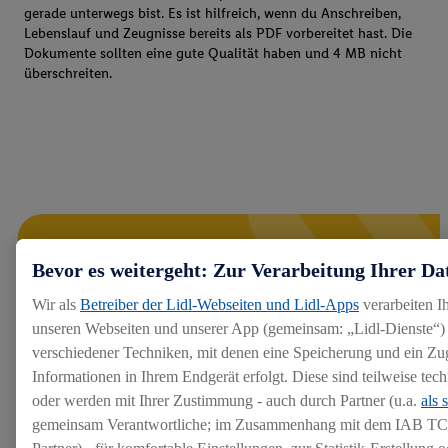
gerade unterwegs bist. Es ist hilfreich, wenn du Anschreiben,
Lebenslauf und Zeugnisse bereits als PDF vorbereitet hast. Die
Dokumente sollten eine gute Qualität haben und 4 MB nicht
überschreiten.
Bevor es weitergeht: Zur Verarbeitung Ihrer Da
Wir als
Betreiber der Lidl-Webseiten und Lidl-Apps
verarbeiten I
unseren Webseiten und unserer App (gemeinsam: „Lidl-Dienste“) 
verschiedener Techniken, mit denen eine Speicherung und ein Zug
Informationen in Ihrem Endgerät erfolgt. Diese sind teilweise te
oder werden mit Ihrer Zustimmung - auch durch Partner (u.a.
als 
gemeinsam Verantwortliche; im Zusammenhang mit dem IAB TC