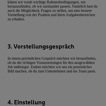
Erfolgsmessung:
klären wir vorab wichtige Rahmenbedingungen, um
herauszufinden, ob wir zueinander passen. Natürlich hast du
Gewährleistung der Sicherheit, Verhinderung und Aufdeckung v
auch die Möglichkeit, Fragen zu stellen, um eine bessere
Fehlerbehebung, Bereitstellung und Anzeige von Werbung und In
Vorstellung von der Position und ihren Aufgabenbereichen
Abgleichung und Kombination von Daten aus unterschiedlichen 
zu erhalten.
Verknüpfung verschiedener Endgeräte, Identifikation von Geräte
automatisch übermittelter Informationen, Messung des Erfolgs vo
Werbekampagnen durch TTD und Nutzung der Telekommunikatio
Utiq-Technologie für digitales Marketing, sowie:
3. Vorstellungsgespräch
Verwendung genauer Standortdaten. Erstellung von Profilen für 
Werbung. Speichern von oder Zugriff auf Informationen auf ei
In einem persönlichen Gespräch möchten wir herausfinden,
Entwicklung und Verbesserung der Angebote. Analyse von Zie
ob du die richtigen Voraussetzungen für den ausgewählten
Statistiken oder Kombinationen von Daten aus verschiedenen Q
Job mitbringst. Zudem möchten wir uns ein persönliches
Bild machen, ob du zum Unternehmen und ins Team passt.
Verwendung reduzierter Daten zur Auswahl von Werbeanzeige
Werbeleistung. Verwendung von Profilen zur Auswahl personali
Werbung.
Liste der Partner (Lieferanten)
4. Einstellung