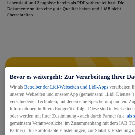
Lebenslauf und Zeugnisse bereits als PDF vorbereitet hast. Die
Dokumente sollten eine gute Qualität haben und 4 MB nicht
überschreiten.
Bevor es weitergeht: Zur Verarbeitung Ihrer Da
Wir als
Betreiber der Lidl-Webseiten und Lidl-Apps
verarbeiten I
unseren Webseiten und unserer App (gemeinsam: „Lidl-Dienste“) 
verschiedener Techniken, mit denen eine Speicherung und ein Zug
Informationen in Ihrem Endgerät erfolgt. Diese sind teilweise te
oder werden mit Ihrer Zustimmung - auch durch Partner (u.a.
als 
gemeinsam Verantwortliche; im Zusammenhang mit dem IAB TC
Partner) - für komfortable Einstellungen, zur Statistik-Erstellung o