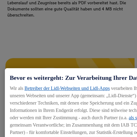
Lebenslauf und Zeugnisse bereits als PDF vorbereitet hast. Die
Dokumente sollten eine gute Qualität haben und 4 MB nicht
überschreiten.
Bevor es weitergeht: Zur Verarbeitung Ihrer Da
Wir als
Betreiber der Lidl-Webseiten und Lidl-Apps
verarbeiten I
unseren Webseiten und unserer App (gemeinsam: „Lidl-Dienste“) 
verschiedener Techniken, mit denen eine Speicherung und ein Zug
Informationen in Ihrem Endgerät erfolgt. Diese sind teilweise te
oder werden mit Ihrer Zustimmung - auch durch Partner (u.a.
als 
gemeinsam Verantwortliche; im Zusammenhang mit dem IAB TC
Partner) - für komfortable Einstellungen, zur Statistik-Erstellung o