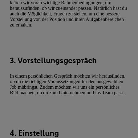
Erfolgsmessung:
klären wir vorab wichtige Rahmenbedingungen, um
herauszufinden, ob wir zueinander passen. Natürlich hast du
Gewährleistung der Sicherheit, Verhinderung und Aufdeckung v
auch die Möglichkeit, Fragen zu stellen, um eine bessere
Fehlerbehebung, Bereitstellung und Anzeige von Werbung und In
Vorstellung von der Position und ihren Aufgabenbereichen
Abgleichung und Kombination von Daten aus unterschiedlichen 
zu erhalten.
Verknüpfung verschiedener Endgeräte, Identifikation von Geräte
automatisch übermittelter Informationen, Messung des Erfolgs vo
Werbekampagnen durch TTD und Nutzung der Telekommunikatio
Utiq-Technologie für digitales Marketing, sowie:
3. Vorstellungsgespräch
Verwendung genauer Standortdaten. Erstellung von Profilen für 
Werbung. Speichern von oder Zugriff auf Informationen auf ei
In einem persönlichen Gespräch möchten wir herausfinden,
Entwicklung und Verbesserung der Angebote. Analyse von Zie
ob du die richtigen Voraussetzungen für den ausgewählten
Statistiken oder Kombinationen von Daten aus verschiedenen Q
Job mitbringst. Zudem möchten wir uns ein persönliches
Bild machen, ob du zum Unternehmen und ins Team passt.
Verwendung reduzierter Daten zur Auswahl von Werbeanzeige
Werbeleistung. Verwendung von Profilen zur Auswahl personali
Werbung.
Liste der Partner (Lieferanten)
4. Einstellung