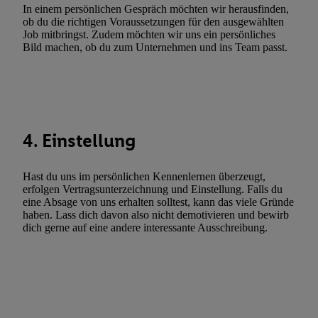
In einem persönlichen Gespräch möchten wir herausfinden,
Utiq-Technologie für digitales Marketing, sowie:
ob du die richtigen Voraussetzungen für den ausgewählten
Job mitbringst. Zudem möchten wir uns ein persönliches
Verwendung genauer Standortdaten. Erstellung von Profilen für 
Bild machen, ob du zum Unternehmen und ins Team passt.
Werbung. Speichern von oder Zugriff auf Informationen auf ei
Entwicklung und Verbesserung der Angebote. Analyse von Zie
Statistiken oder Kombinationen von Daten aus verschiedenen Q
Verwendung reduzierter Daten zur Auswahl von Werbeanzeige
Werbeleistung. Verwendung von Profilen zur Auswahl personali
4. Einstellung
Werbung.
Liste der Partner (Lieferanten)
Hast du uns im persönlichen Kennenlernen überzeugt,
erfolgen Vertragsunterzeichnung und Einstellung. Falls du
eine Absage von uns erhalten solltest, kann das viele Gründe
haben. Lass dich davon also nicht demotivieren und bewirb
dich gerne auf eine andere interessante Ausschreibung.