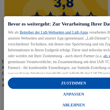
Bevor es weitergeht: Zur Verarbeitung Ihrer Da
Wir als
Betreiber der Lidl-Webseiten und Lidl-Apps
verarbeiten I
unseren Webseiten und unserer App (gemeinsam: „Lidl-Dienste“) 
verschiedener Techniken, mit denen eine Speicherung und ein Zug
Informationen in Ihrem Endgerät erfolgt. Diese sind teilweise te
oder werden mit Ihrer Zustimmung - auch durch Partner (u.a.
als 
Die Bewertungen von aktuellen und ehemaligen Mitarbeitern,
gemeinsam Verantwortliche; im Zusammenhang mit dem IAB TC
Azubis und externen Bewerbern haben uns zu einer Top
Partner) - für komfortable Einstellungen, zur Statistik-Erstellung o
Company gemacht. Wir freuen uns über unseren guten Score
personalisierte Werbung innerhalb und außerhalb der Lidl-Dienst
auf dem Arbeitgeber-Bewertungsportal kununu.Hier geht's zu
Datenverarbeitungen für personalisierte Werbung werden durchge
ZUSTIMMEN
den Bewertungen
Werbung auszusteuern und um Dritten die Ausspielung von Werb
Lidl-Dienste über die Ihnen und Ihren Haushaltsangehörigen zug
ANPASSEN
Endgeräte zu ermöglichen. Sofern Sie Teilnehmer des Lidl Plus-
werden für diese Zwecke auch Daten aus Ihrem Filial-Kaufverhalte
ABLEHNEN
Zudem werden einem der o.g. Partner Daten über Ihr Kaufverhalte