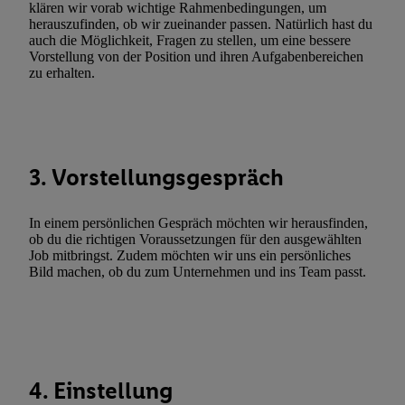
Erfolgsmessung:
klären wir vorab wichtige Rahmenbedingungen, um
herauszufinden, ob wir zueinander passen. Natürlich hast du
Gewährleistung der Sicherheit, Verhinderung und Aufdeckung v
auch die Möglichkeit, Fragen zu stellen, um eine bessere
Fehlerbehebung, Bereitstellung und Anzeige von Werbung und In
Vorstellung von der Position und ihren Aufgabenbereichen
Abgleichung und Kombination von Daten aus unterschiedlichen 
zu erhalten.
Verknüpfung verschiedener Endgeräte, Identifikation von Geräte
automatisch übermittelter Informationen, Messung des Erfolgs vo
Werbekampagnen durch TTD und Nutzung der Telekommunikatio
Utiq-Technologie für digitales Marketing, sowie:
3. Vorstellungsgespräch
Verwendung genauer Standortdaten. Erstellung von Profilen für 
Werbung. Speichern von oder Zugriff auf Informationen auf ei
In einem persönlichen Gespräch möchten wir herausfinden,
Entwicklung und Verbesserung der Angebote. Analyse von Zie
ob du die richtigen Voraussetzungen für den ausgewählten
Statistiken oder Kombinationen von Daten aus verschiedenen Q
Job mitbringst. Zudem möchten wir uns ein persönliches
Bild machen, ob du zum Unternehmen und ins Team passt.
Verwendung reduzierter Daten zur Auswahl von Werbeanzeige
Werbeleistung. Verwendung von Profilen zur Auswahl personali
Werbung.
Liste der Partner (Lieferanten)
4. Einstellung