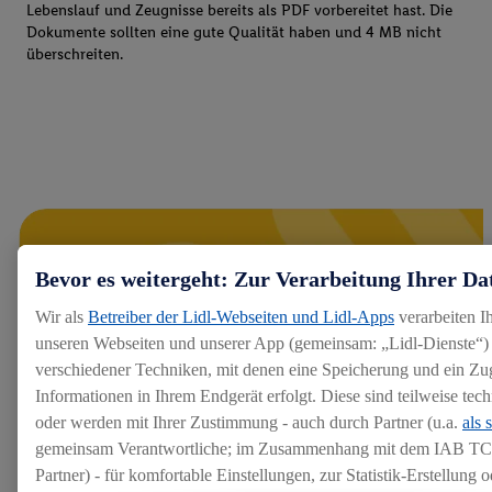
Lebenslauf und Zeugnisse bereits als PDF vorbereitet hast. Die
Dokumente sollten eine gute Qualität haben und 4 MB nicht
überschreiten.
Bevor es weitergeht: Zur Verarbeitung Ihrer Da
Wir als
Betreiber der Lidl-Webseiten und Lidl-Apps
verarbeiten I
unseren Webseiten und unserer App (gemeinsam: „Lidl-Dienste“) 
verschiedener Techniken, mit denen eine Speicherung und ein Zug
Informationen in Ihrem Endgerät erfolgt. Diese sind teilweise te
oder werden mit Ihrer Zustimmung - auch durch Partner (u.a.
als 
gemeinsam Verantwortliche; im Zusammenhang mit dem IAB TC
Partner) - für komfortable Einstellungen, zur Statistik-Erstellung o