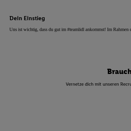
Datenschutzbestimmu
Verwendungszwecke ode
und Funktionen im Ra
Dein Einstieg
Gewährleistung der Si
Anzeige von Werbung u
Uns ist wichtig, dass du gut im #teamlidl ankommst! Im Rahmen dei
Verknüpfung verschiede
Messung des Erfolgs 
Technologie für digita
Verwendung genauer
oder Zugriff auf I
Brauch
von Zielgruppen d
reduzierter Daten
Vernetze dich mit unseren Recru
zur Auswahl person
Liste der Partn