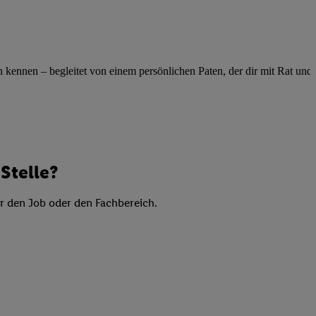
elne
ig benannten Zwecke
g, Bereitstellung und
dlichen Quellen,
ennen – begleitet von einem persönlichen Paten, der dir mit Rat und Ta
telter Informationen,
-basierten Utiq-
 Speichern von
ngebote. Analyse
Stelle?
ellen. Verwendung
ung von Profilen
er den Job oder den Fachbereich.