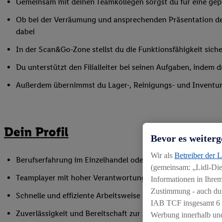
Gemeinsam mit deinen Teamkollegen sorgst du für eine gepf
Ob bei der Verräumung und ansprechenden Präsentation de
dabei
In der Scan&Go-Zone stellst du die Funktionsfähigkeit siche
Du unterstützt den Filialleiter bei seinen Aufgaben, indem
Außerdem übernimmst du Lager-, Reinigungs- und Inventur
Dein Profil
Bevor es weiterg
Wir als
Betreiber der 
Berufserfahrung im Einzelhandel oder einer vergleichbaren 
(gemeinsam: „Lidl-Dien
Teamplayer mit hoher Verantwortungsbereitschaft und Spaß
Informationen in Ihrem
Zustimmung - auch dur
Schnelle und effiziente Arbeitsweise sowie Anpassungsfäh
IAB TCF insgesamt
6
Zuverlässigkeit und Bereitschaft zur Arbeit in flexiblen Sc
Werbung innerhalb und