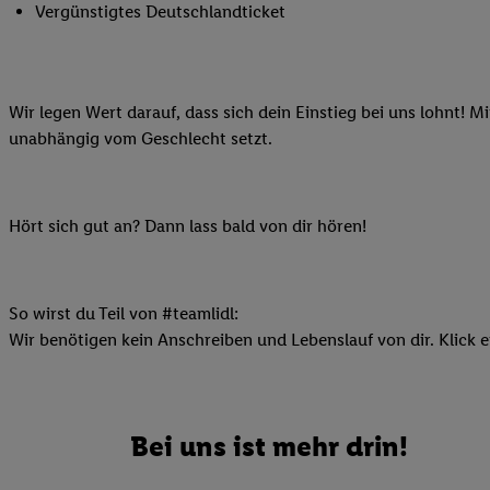
Vergünstigtes Deutschlandticket
Ihnen personalisierte
auch Ihre in einen Ha
Zudem erlauben Sie u
Technologie in den Lid
Wir legen Wert darauf, dass sich dein Einstieg bei uns lohnt! M
Sie verfügbar ist. Wenn
unabhängig vom Geschlecht setzt.
Adresse und einer Kun
werden diese Kennung 
Lidl-Diensten zu erfas
Hört sich gut an? Dann lass bald von dir hören!
werden, die von Dritte
können Ihre Einwilligu
Möglichkeit, Ihre Einw
(„consenthub“)
oder üb
So wirst du Teil von #teamlidl:
Marketing“ am unteren 
Wir benötigen kein Anschreiben und Lebenslauf von dir. Klick e
finden Sie in den
Date
Durch einen Klick auf
Klick auf „Zustimmen“
Bei uns ist mehr drin!
sämtlicher genannten P
Ihre Einwilligung jede