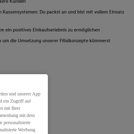
nsere Kunden
Kassensystemen: Du packst an und bist mit vollem Einsatz
um ein positives Einkaufserlebnis zu ermöglichen
ich um die Umsetzung unserer Filialkonzepte kümmerst
eiten und unserer App
chichtleitung
 ein Zugriff auf
n mit Ihrer
ammenhang mit dem
r personalisierte
nalisierte Werbung