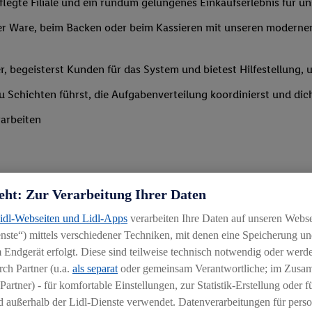
legte Filiale und ein rundum gelungenes Einkaufserlebnis für u
r Ware, beim Backen oder beim Kassieren mit unseren modernen 
r, begeisterst Kunden für das System und bietest Hilfestellung, 
 du Schichten führst, die Aufgabenverteilung koordinierst und d
arbeiten
eht: Zur Verarbeitung Ihrer Daten
Lidl-Webseiten und Lidl-Apps
verarbeiten Ihre Daten auf unseren Webs
Branche mit idealerweise erster Führungserfahrung z. B. in der S
ste“) mittels verschiedener Techniken, mit denen eine Speicherung und
 daran, andere zu begeistern und zu motivieren
 Endgerät erfolgt. Diese sind teilweise technisch notwendig oder werde
ch Partner (u.a.
als separat
oder gemeinsam Verantwortliche; im Zus
igkeit an wechselnde Aufgaben
Partner) - für komfortable Einstellungen, zur Statistik-Erstellung oder fü
hichtmodellen in Absprache mit der Führungskraft
 außerhalb der Lidl-Dienste verwendet. Datenverarbeitungen für perso