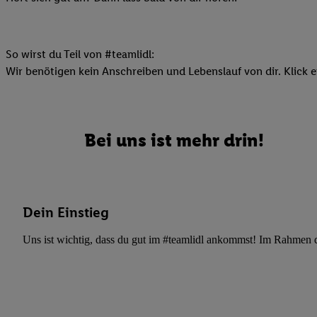
Datenschutzbestimmu
Verwendungszwecke ode
und Funktionen im Ra
Gewährleistung der Si
So wirst du Teil von #teamlidl:
Anzeige von Werbung u
Wir benötigen kein Anschreiben und Lebenslauf von dir. Klick e
Verknüpfung verschiede
Messung des Erfolgs 
Technologie für digita
Bei uns ist mehr drin!
Verwendung genauer
oder Zugriff auf I
von Zielgruppen d
reduzierter Daten
Dein Einstieg
zur Auswahl person
Liste der Partn
Uns ist wichtig, dass du gut im #teamlidl ankommst! Im Rahmen dei