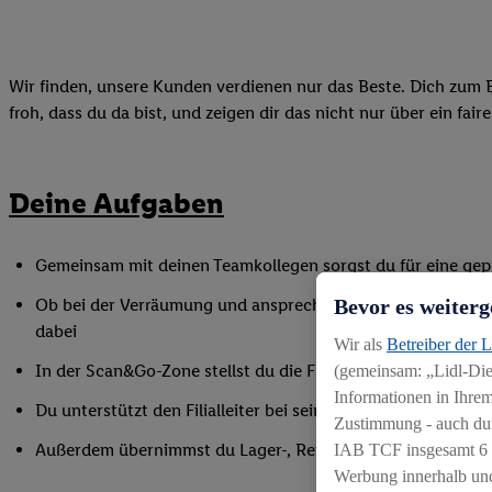
Wir finden, unsere Kunden verdienen nur das Beste. Dich zum B
froh, dass du da bist, und zeigen dir das nicht nur über ein fai
Deine Aufgaben
Gemeinsam mit deinen Teamkollegen sorgst du für eine gepf
Bevor es weiterg
Ob bei der Verräumung und ansprechenden Präsentation de
dabei
Wir als
Betreiber der 
In der Scan&Go-Zone stellst du die Funktionsfähigkeit siche
(gemeinsam: „Lidl-Dien
Informationen in Ihrem
Du unterstützt den Filialleiter bei seinen Aufgaben, indem
Zustimmung - auch dur
Außerdem übernimmst du Lager-, Reinigungs- und Inventur
IAB TCF insgesamt
6
Werbung innerhalb und