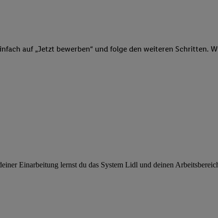
ngen
.
Die Impressen finden Sie hier.
Unter „Anpassen“ können Sie einz
r Partner zulassen; das gilt auch für die nachfolgend schlagwortart
hmen des Einsatzes des IAB TCF für Werbung und Erfolgsmessung:
cherheit, Verhinderung und Aufdeckung von Betrug und Fehlerbehebun
nd Inhalten, Abgleichung und Kombination von Daten aus unterschie
infach auf „Jetzt bewerben“ und folge den weiteren Schritten. Wi
ner Endgeräte, Identifikation von Geräten anhand automatisch übermit
von Werbekampagnen durch TTD und Nutzung der Telekommunikations
les Marketing, sowie:
 Standortdaten. Erstellung von Profilen für personalisierte Werbung.
nformationen auf einem Endgerät. Entwicklung und Verbesserung der A
urch Statistiken oder Kombinationen von Daten aus verschiedenen Qu
 zur Auswahl von Werbeanzeigen. Messung der Werbeleistung. Verwend
alisierter Werbung.
er (Lieferanten)
ner Einarbeitung lernst du das System Lidl und deinen Arbeitsbereich k