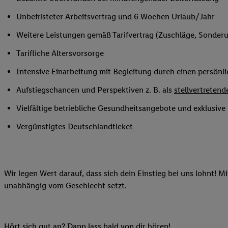
Ihnen personalisierte
Unbefristeter Arbeitsvertrag und 6 Wochen Urlaub/Jahr
auch Ihre in einen Ha
Zudem erlauben Sie u
Weitere Leistungen gemäß Tarifvertrag (Zuschläge, Sonderur
Technologie in den Lid
Tarifliche Altersvorsorge
Sie verfügbar ist. Wenn
Adresse und einer Kun
Intensive Einarbeitung mit Begleitung durch einen persönl
werden diese Kennung 
Aufstiegschancen und Perspektiven z. B. als
stellvertretende
Lidl-Diensten zu erfas
werden, die von Dritte
Vielfältige betriebliche Gesundheitsangebote und exklusiv
können Ihre Einwilligu
Vergünstigtes Deutschlandticket
Möglichkeit, Ihre Einw
(„consenthub“)
oder üb
Marketing“ am unteren 
finden Sie in den
Date
Wir legen Wert darauf, dass sich dein Einstieg bei uns lohnt! M
Durch einen Klick auf
unabhängig vom Geschlecht setzt.
Klick auf „Zustimmen“
sämtlicher genannten P
Ihre Einwilligung jede
Hört sich gut an? Dann lass bald von dir hören!