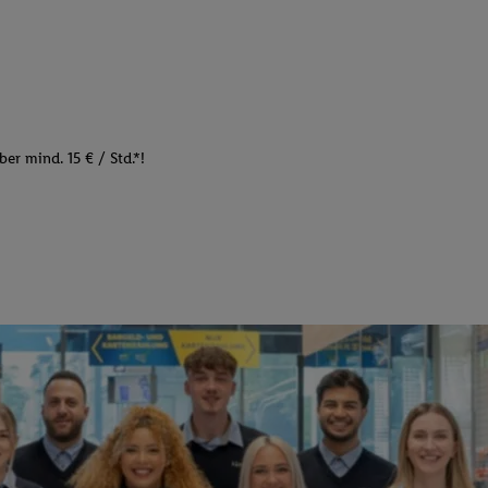
er mind. 15 € / Std.*!