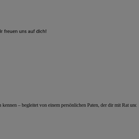
elne
ig benannten Zwecke
g, Bereitstellung und
dlichen Quellen,
r freuen uns auf dich!
telter Informationen,
-basierten Utiq-
 Speichern von
ngebote. Analyse
ellen. Verwendung
ung von Profilen
ennen – begleitet von einem persönlichen Paten, der dir mit Rat und Ta