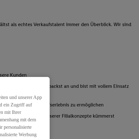
tst als echtes Verkaufstalent immer den Überblick. Wir sind
nsere Kunden
Kassensystemen: Du packst an und bist mit vollem Einsatz
eiten und unserer App
um ein positives Einkaufserlebnis zu ermöglichen
 ein Zugriff auf
n mit Ihrer
ich um die Umsetzung unserer Filialkonzepte kümmerst
ammenhang mit dem
r personalisierte
nalisierte Werbung