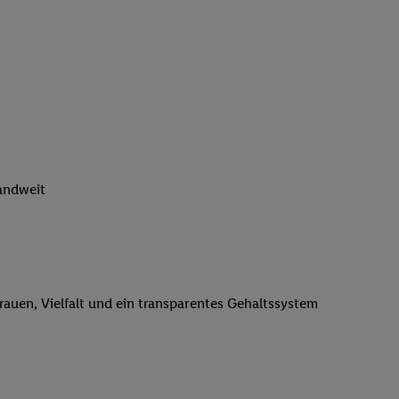
n genannten Partner
 verarbeitet.
er
, die Utiq-
b die Technologie für
er, der anhand der IP-
Utiq erstellt. Wir
ungsverhalten in den
sten wiedererkannt
pielen können. Sie
landweit
ten erläuterten
rtal von Utiq
logie für digitales
re Informationen
trauen, Vielfalt und ein transparentes Gehaltssystem
sen. Durch einen
en unter Einbindung
nd zu Ihrem Recht,