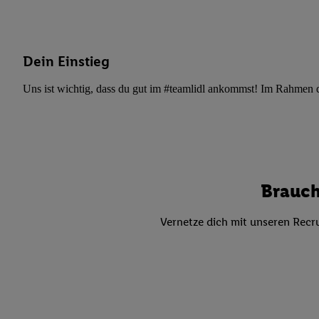
Datenschutzbestimmu
Verwendungszwecke ode
und Funktionen im Ra
Gewährleistung der Si
Dein Einstieg
Anzeige von Werbung u
Verknüpfung verschiede
Uns ist wichtig, dass du gut im #teamlidl ankommst! Im Rahmen dei
Messung des Erfolgs 
Technologie für digita
Verwendung genauer
oder Zugriff auf I
von Zielgruppen d
Brauch
reduzierter Daten
zur Auswahl person
Vernetze dich mit unseren Recru
Liste der Partn