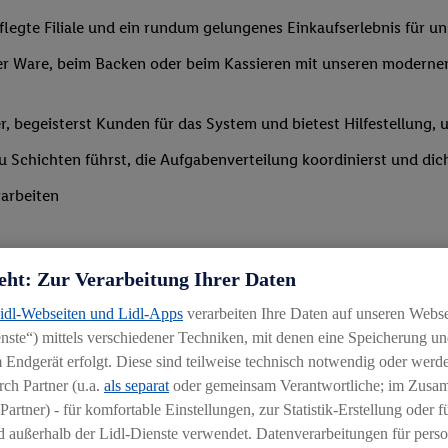
legte Filiale und ein rundum gelungenes Einkaufserlebnis für u
r Ware, beim Backen oder beim Kassieren mit unseren modernen 
r, begeisterst Kunden für das System und bietest Hilfestellung, 
 du Schichten führst, die Aufgabenverteilung koordinierst und d
arbeiten
eht: Zur Verarbeitung Ihrer Daten
Lidl-Webseiten und Lidl-Apps
verarbeiten Ihre Daten auf unseren Webs
ste“) mittels verschiedener Techniken, mit denen eine Speicherung und
Branche mit idealerweise erster Führungserfahrung z. B. in der S
 Endgerät erfolgt. Diese sind teilweise technisch notwendig oder werde
 daran, andere zu begeistern und zu motivieren
ch Partner (u.a.
als separat
oder gemeinsam Verantwortliche; im Zus
Partner) - für komfortable Einstellungen, zur Statistik-Erstellung oder fü
igkeit an wechselnde Aufgaben
 außerhalb der Lidl-Dienste verwendet. Datenverarbeitungen für perso