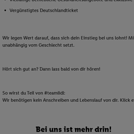
Ihnen personalisierte
Vergünstigtes Deutschlandticket
auch Ihre in einen Ha
Zudem erlauben Sie u
Technologie in den Lid
Sie verfügbar ist. Wenn
Wir legen Wert darauf, dass sich dein Einstieg bei uns lohnt! M
Adresse und einer Kun
unabhängig vom Geschlecht setzt.
werden diese Kennung 
Lidl-Diensten zu erfas
werden, die von Dritte
Hört sich gut an? Dann lass bald von dir hören!
können Ihre Einwilligu
Möglichkeit, Ihre Einw
(„consenthub“)
oder üb
Marketing“ am unteren 
So wirst du Teil von #teamlidl:
finden Sie in den
Date
Wir benötigen kein Anschreiben und Lebenslauf von dir. Klick e
Durch einen Klick auf
Klick auf „Zustimmen“
sämtlicher genannten P
Bei uns ist mehr drin!
Ihre Einwilligung jede