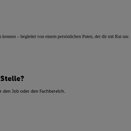
elne
ig benannten Zwecke
g, Bereitstellung und
dlichen Quellen,
telter Informationen,
ennen – begleitet von einem persönlichen Paten, der dir mit Rat und Ta
-basierten Utiq-
 Speichern von
ngebote. Analyse
ellen. Verwendung
Stelle?
ung von Profilen
er den Job oder den Fachbereich.