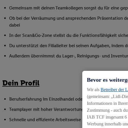
Gemeinsam mit deinen Teamkollegen sorgst du für eine gepf
Ob bei der Verräumung und ansprechenden Präsentation de
dabei
In der Scan&Go-Zone stellst du die Funktionsfähigkeit siche
Du unterstützt den Filialleiter bei seinen Aufgaben, indem
Außerdem übernimmst du Lager-, Reinigungs- und Inventur
Bevor es weiterg
Dein Profil
Wir als
Betreiber der 
(gemeinsam: „Lidl-Dien
Berufserfahrung im Einzelhandel oder einer vergleichbaren 
Informationen in Ihrem
Teamplayer mit hoher Verantwortungsbereitschaft und Spaß
Zustimmung - auch dur
IAB TCF insgesamt
6
Schnelle und effiziente Arbeitsweise sowie Anpassungsfäh
Werbung innerhalb und