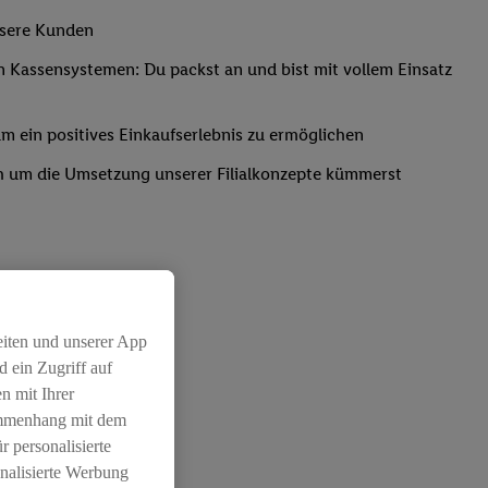
nsere Kunden
Kassensystemen: Du packst an und bist mit vollem Einsatz
um ein positives Einkaufserlebnis zu ermöglichen
ich um die Umsetzung unserer Filialkonzepte kümmerst
eiten und unserer App
 ein Zugriff auf
chichtleitung
n mit Ihrer
ammenhang mit dem
r personalisierte
nalisierte Werbung