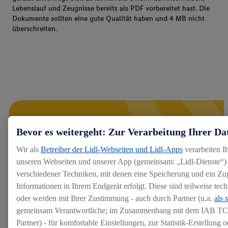
Lebenslauf und Zeugnisse bereits als PDF vorbereitet hast. Die
Dokumente sollten eine gute Qualität haben und 4 MB nicht
überschreiten.
Bevor es weitergeht: Zur Verarbeitung Ihrer Da
Wir als
Betreiber der Lidl-Webseiten und Lidl-Apps
verarbeiten I
unseren Webseiten und unserer App (gemeinsam: „Lidl-Dienste“) 
verschiedener Techniken, mit denen eine Speicherung und ein Zug
Informationen in Ihrem Endgerät erfolgt. Diese sind teilweise te
oder werden mit Ihrer Zustimmung - auch durch Partner (u.a.
als 
gemeinsam Verantwortliche; im Zusammenhang mit dem IAB TC
Partner) - für komfortable Einstellungen, zur Statistik-Erstellung o