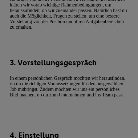
Erfolgsmessung:
klären wir vorab wichtige Rahmenbedingungen, um
herauszufinden, ob wir zueinander passen. Natürlich hast du
Gewährleistung der Sicherheit, Verhinderung und Aufdeckung v
auch die Möglichkeit, Fragen zu stellen, um eine bessere
Fehlerbehebung, Bereitstellung und Anzeige von Werbung und In
Vorstellung von der Position und ihren Aufgabenbereichen
Abgleichung und Kombination von Daten aus unterschiedlichen 
zu erhalten.
Verknüpfung verschiedener Endgeräte, Identifikation von Geräte
automatisch übermittelter Informationen, Messung des Erfolgs vo
Werbekampagnen durch TTD und Nutzung der Telekommunikatio
Utiq-Technologie für digitales Marketing, sowie:
3. Vorstellungsgespräch
Verwendung genauer Standortdaten. Erstellung von Profilen für 
Werbung. Speichern von oder Zugriff auf Informationen auf ei
In einem persönlichen Gespräch möchten wir herausfinden,
Entwicklung und Verbesserung der Angebote. Analyse von Zie
ob du die richtigen Voraussetzungen für den ausgewählten
Statistiken oder Kombinationen von Daten aus verschiedenen Q
Job mitbringst. Zudem möchten wir uns ein persönliches
Bild machen, ob du zum Unternehmen und ins Team passt.
Verwendung reduzierter Daten zur Auswahl von Werbeanzeige
Werbeleistung. Verwendung von Profilen zur Auswahl personali
Werbung.
Liste der Partner (Lieferanten)
4. Einstellung