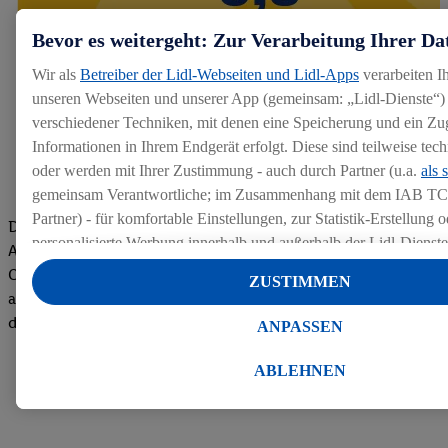
Bevor es weitergeht: Zur Verarbeitung Ihrer Da
Wir als
Betreiber der Lidl-Webseiten und Lidl-Apps
verarbeiten I
unseren Webseiten und unserer App (gemeinsam: „Lidl-Dienste“) 
verschiedener Techniken, mit denen eine Speicherung und ein Zug
Informationen in Ihrem Endgerät erfolgt. Diese sind teilweise te
oder werden mit Ihrer Zustimmung - auch durch Partner (u.a.
als 
gemeinsam Verantwortliche; im Zusammenhang mit dem IAB TC
Partner) - für komfortable Einstellungen, zur Statistik-Erstellung o
Die Bewertungen von aktuellen und ehemaligen Mitarbeitern,
personalisierte Werbung innerhalb und außerhalb der Lidl-Dienst
Azubis und externen Bewerbern haben uns zu einer Top
Datenverarbeitungen für personalisierte Werbung werden durchge
Company gemacht. Wir freuen uns über unseren guten Score
ZUSTIMMEN
Werbung auszusteuern und um Dritten die Ausspielung von Werb
auf dem Arbeitgeber-Bewertungsportal kununu.Hier geht's zu
Lidl-Dienste über die Ihnen und Ihren Haushaltsangehörigen zug
den Bewertungen
ANPASSEN
Endgeräte zu ermöglichen. Sofern Sie Teilnehmer des Lidl Plus-
werden für diese Zwecke auch Daten aus Ihrem Filial-Kaufverhalte
ABLEHNEN
Zudem werden einem der o.g. Partner Daten über Ihr Kaufverhalte
Diensten zur Verfügung gestellt, damit dieser als
eigenständig Ver
Erfolg von Werbekampagnen seiner Auftraggeber messen kann.