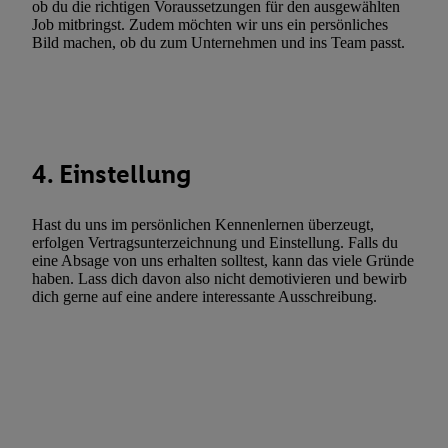
ob du die richtigen Voraussetzungen für den ausgewählten
Werbung. Speichern von oder Zugriff auf Informationen auf ei
Job mitbringst. Zudem möchten wir uns ein persönliches
Bild machen, ob du zum Unternehmen und ins Team passt.
Entwicklung und Verbesserung der Angebote. Analyse von Zie
Statistiken oder Kombinationen von Daten aus verschiedenen Q
Verwendung reduzierter Daten zur Auswahl von Werbeanzeige
Werbeleistung. Verwendung von Profilen zur Auswahl personali
Werbung.
4. Einstellung
Liste der Partner (Lieferanten)
Hast du uns im persönlichen Kennenlernen überzeugt,
erfolgen Vertragsunterzeichnung und Einstellung. Falls du
eine Absage von uns erhalten solltest, kann das viele Gründe
haben. Lass dich davon also nicht demotivieren und bewirb
dich gerne auf eine andere interessante Ausschreibung.