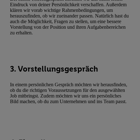
Funktionen im Rahmen des Einsatzes des IAB TCF für Werbung
Eindruck von deiner Persönlichkeit verschaffen. Außerdem
Erfolgsmessung:
klären wir vorab wichtige Rahmenbedingungen, um
Gewährleistung der Sicherheit, Verhinderung und Aufdeckung v
herauszufinden, ob wir zueinander passen. Natürlich hast du
auch die Möglichkeit, Fragen zu stellen, um eine bessere
Fehlerbehebung, Bereitstellung und Anzeige von Werbung und In
Vorstellung von der Position und ihren Aufgabenbereichen
Abgleichung und Kombination von Daten aus unterschiedlichen 
zu erhalten.
Verknüpfung verschiedener Endgeräte, Identifikation von Geräte
automatisch übermittelter Informationen, Messung des Erfolgs vo
Werbekampagnen durch TTD und Nutzung der Telekommunikatio
Utiq-Technologie für digitales Marketing, sowie:
3. Vorstellungsgespräch
Verwendung genauer Standortdaten. Erstellung von Profilen für 
Werbung. Speichern von oder Zugriff auf Informationen auf ei
In einem persönlichen Gespräch möchten wir herausfinden,
Entwicklung und Verbesserung der Angebote. Analyse von Zie
ob du die richtigen Voraussetzungen für den ausgewählten
Statistiken oder Kombinationen von Daten aus verschiedenen Q
Job mitbringst. Zudem möchten wir uns ein persönliches
Verwendung reduzierter Daten zur Auswahl von Werbeanzeige
Bild machen, ob du zum Unternehmen und ins Team passt.
Werbeleistung. Verwendung von Profilen zur Auswahl personali
Werbung.
Liste der Partner (Lieferanten)