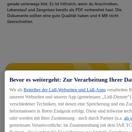
gerade unterwegs bist. Es ist hilfreich, wenn du Anschreiben,
Lebenslauf und Zeugnisse bereits als PDF vorbereitet hast. Die
Dokumente sollten eine gute Qualität haben und 4 MB nicht
überschreiten.
Bevor es weitergeht: Zur Verarbeitung Ihrer Da
Wir als
Betreiber der Lidl-Webseiten und Lidl-Apps
verarbeiten I
unseren Webseiten und unserer App (gemeinsam: „Lidl-Dienste“) 
verschiedener Techniken, mit denen eine Speicherung und ein Zug
Informationen in Ihrem Endgerät erfolgt. Diese sind teilweise te
oder werden mit Ihrer Zustimmung - auch durch Partner (u.a.
als 
gemeinsam Verantwortliche; im Zusammenhang mit dem IAB TC