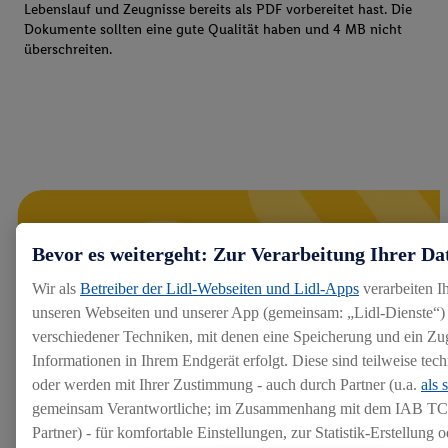
Lebenslauf und Zeugnisse bereits als PDF vorbereitet hast. Die
Dokumente sollten eine gute Qualität haben und 4 MB nicht
überschreiten.
Bevor es weitergeht: Zur Verarbeitung Ihrer Da
Wir als
Betreiber der Lidl-Webseiten und Lidl-Apps
verarbeiten I
unseren Webseiten und unserer App (gemeinsam: „Lidl-Dienste“) 
verschiedener Techniken, mit denen eine Speicherung und ein Zug
Informationen in Ihrem Endgerät erfolgt. Diese sind teilweise te
oder werden mit Ihrer Zustimmung - auch durch Partner (u.a.
als 
gemeinsam Verantwortliche; im Zusammenhang mit dem IAB TC
Partner) - für komfortable Einstellungen, zur Statistik-Erstellung o