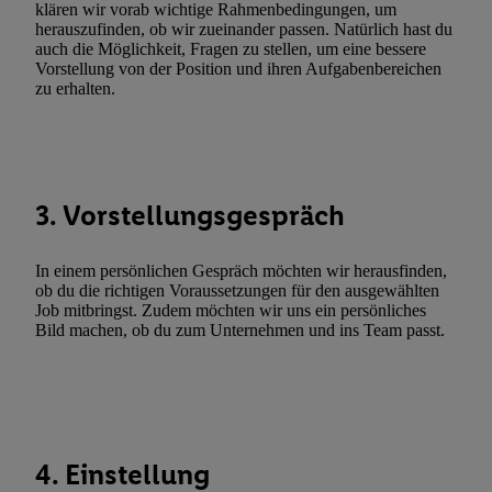
Erfolgsmessung:
klären wir vorab wichtige Rahmenbedingungen, um
herauszufinden, ob wir zueinander passen. Natürlich hast du
Gewährleistung der Sicherheit, Verhinderung und Aufdeckung v
auch die Möglichkeit, Fragen zu stellen, um eine bessere
Fehlerbehebung, Bereitstellung und Anzeige von Werbung und In
Vorstellung von der Position und ihren Aufgabenbereichen
Abgleichung und Kombination von Daten aus unterschiedlichen 
zu erhalten.
Verknüpfung verschiedener Endgeräte, Identifikation von Geräte
automatisch übermittelter Informationen, Messung des Erfolgs vo
Werbekampagnen durch TTD und Nutzung der Telekommunikatio
Utiq-Technologie für digitales Marketing, sowie:
3. Vorstellungsgespräch
Verwendung genauer Standortdaten. Erstellung von Profilen für 
Werbung. Speichern von oder Zugriff auf Informationen auf ei
In einem persönlichen Gespräch möchten wir herausfinden,
Entwicklung und Verbesserung der Angebote. Analyse von Zie
ob du die richtigen Voraussetzungen für den ausgewählten
Statistiken oder Kombinationen von Daten aus verschiedenen Q
Job mitbringst. Zudem möchten wir uns ein persönliches
Bild machen, ob du zum Unternehmen und ins Team passt.
Verwendung reduzierter Daten zur Auswahl von Werbeanzeige
Werbeleistung. Verwendung von Profilen zur Auswahl personali
Werbung.
Liste der Partner (Lieferanten)
4. Einstellung