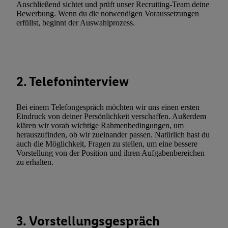
Anschließend sichtet und prüft unser Recruiting-Team deine
(nur für die Lidl-Dienste) widerrufen. Weitere Informationen finde
Bewerbung. Wenn du die notwendigen Voraussetzungen
den
Datenschutzbestimmungen von Utiq
.
erfüllst, beginnt der Auswahlprozess.
Durch einen Klick auf „Ablehnen“ können Sie nur den Einsatz n
Techniken zulassen. Durch einen Klick auf „Zustimmen“ stimmen 
Verarbeitungen zu sämtlichen vorgenannten Zwecken unter Einbi
genannten Partner zu. Weitere Informationen, auch zur Speicherd
2. Telefoninterview
und zu Ihrem Recht, Ihre Einwilligung jederzeit mit Wirkung für 
widerrufen, finden Sie in unseren
Datenschutzbestimmungen
.
Die
Sie hier.
Unter „Anpassen“ können Sie einzelne Verwendungszwe
Bei einem Telefongespräch möchten wir uns einen ersten
zulassen; das gilt auch für die nachfolgend schlagwortartig bena
Eindruck von deiner Persönlichkeit verschaffen. Außerdem
klären wir vorab wichtige Rahmenbedingungen, um
Funktionen im Rahmen des Einsatzes des IAB TCF für Werbung
herauszufinden, ob wir zueinander passen. Natürlich hast du
Erfolgsmessung:
auch die Möglichkeit, Fragen zu stellen, um eine bessere
Gewährleistung der Sicherheit, Verhinderung und Aufdeckung v
Vorstellung von der Position und ihren Aufgabenbereichen
zu erhalten.
Fehlerbehebung, Bereitstellung und Anzeige von Werbung und In
Abgleichung und Kombination von Daten aus unterschiedlichen 
Verknüpfung verschiedener Endgeräte, Identifikation von Geräte
automatisch übermittelter Informationen, Messung des Erfolgs vo
Werbekampagnen durch TTD und Nutzung der Telekommunikatio
3. Vorstellungsgespräch
Utiq-Technologie für digitales Marketing, sowie: