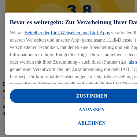
Bevor es weitergeht: Zur Verarbeitung Ihrer Da
Wir als
Betreiber der Lidl-Webseiten und Lidl-Apps
verarbeiten I
unseren Webseiten und unserer App (gemeinsam: „Lidl-Dienste“) 
verschiedener Techniken, mit denen eine Speicherung und ein Zug
Informationen in Ihrem Endgerät erfolgt. Diese sind teilweise te
oder werden mit Ihrer Zustimmung - auch durch Partner (u.a.
als 
gemeinsam Verantwortliche; im Zusammenhang mit dem IAB TC
Partner) - für komfortable Einstellungen, zur Statistik-Erstellung o
Die Bewertungen von aktuellen und ehemaligen Mitarbeitern,
personalisierte Werbung innerhalb und außerhalb der Lidl-Dienst
Azubis und externen Bewerbern haben uns zu einer Top
Datenverarbeitungen für personalisierte Werbung werden durchge
ZUSTIMMEN
Company gemacht. Wir freuen uns über unseren guten Score
Werbung auszusteuern und um Dritten die Ausspielung von Werb
auf dem Arbeitgeber-Bewertungsportal kununu.Hier geht's zu
Lidl-Dienste über die Ihnen und Ihren Haushaltsangehörigen zug
ANPASSEN
den Bewertungen
Endgeräte zu ermöglichen. Sofern Sie Teilnehmer des Lidl Plus-
werden für diese Zwecke auch Daten aus Ihrem Filial-Kaufverhalte
ABLEHNEN
Zudem werden einem der o.g. Partner Daten über Ihr Kaufverhalte
Diensten zur Verfügung gestellt, damit dieser als
eigenständig Ver