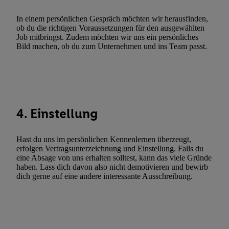
Verwendung genauer Standortdaten. Erstellung von Profilen für 
In einem persönlichen Gespräch möchten wir herausfinden,
Werbung. Speichern von oder Zugriff auf Informationen auf ei
ob du die richtigen Voraussetzungen für den ausgewählten
Job mitbringst. Zudem möchten wir uns ein persönliches
Entwicklung und Verbesserung der Angebote. Analyse von Zie
Bild machen, ob du zum Unternehmen und ins Team passt.
Statistiken oder Kombinationen von Daten aus verschiedenen Q
Verwendung reduzierter Daten zur Auswahl von Werbeanzeige
Werbeleistung. Verwendung von Profilen zur Auswahl personali
Werbung.
Liste der Partner (Lieferanten)
4. Einstellung
Hast du uns im persönlichen Kennenlernen überzeugt,
erfolgen Vertragsunterzeichnung und Einstellung. Falls du
eine Absage von uns erhalten solltest, kann das viele Gründe
haben. Lass dich davon also nicht demotivieren und bewirb
dich gerne auf eine andere interessante Ausschreibung.