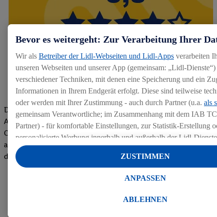
Bevor es weitergeht: Zur Verarbeitung Ihrer Da
Wir als
Betreiber der Lidl-Webseiten und Lidl-Apps
verarbeiten I
unseren Webseiten und unserer App (gemeinsam: „Lidl-Dienste“) 
verschiedener Techniken, mit denen eine Speicherung und ein Zug
Informationen in Ihrem Endgerät erfolgt. Diese sind teilweise te
oder werden mit Ihrer Zustimmung - auch durch Partner (u.a.
als 
Die Bewertungen von aktuellen und ehemaligen Mitarbeitern,
gemeinsam Verantwortliche; im Zusammenhang mit dem IAB TC
Azubis und externen Bewerbern haben uns zu einer Top
Partner) - für komfortable Einstellungen, zur Statistik-Erstellung o
Company gemacht. Wir freuen uns über unseren guten Score
personalisierte Werbung innerhalb und außerhalb der Lidl-Dienst
auf dem Arbeitgeber-Bewertungsportal kununu.Hier geht's zu
Datenverarbeitungen für personalisierte Werbung werden durchge
den Bewertungen
ZUSTIMMEN
Werbung auszusteuern und um Dritten die Ausspielung von Werb
Lidl-Dienste über die Ihnen und Ihren Haushaltsangehörigen zug
ANPASSEN
Endgeräte zu ermöglichen. Sofern Sie Teilnehmer des Lidl Plus-
werden für diese Zwecke auch Daten aus Ihrem Filial-Kaufverhalte
ABLEHNEN
Zudem werden einem der o.g. Partner Daten über Ihr Kaufverhalte