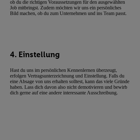
Utiq-Technologie für digitales Marketing, sowie:
ob du die richtigen Voraussetzungen für den ausgewählten
Job mitbringst. Zudem möchten wir uns ein persönliches
Verwendung genauer Standortdaten. Erstellung von Profilen für 
Bild machen, ob du zum Unternehmen und ins Team passt.
Werbung. Speichern von oder Zugriff auf Informationen auf ei
Entwicklung und Verbesserung der Angebote. Analyse von Zie
Statistiken oder Kombinationen von Daten aus verschiedenen Q
Verwendung reduzierter Daten zur Auswahl von Werbeanzeige
Werbeleistung. Verwendung von Profilen zur Auswahl personali
4. Einstellung
Werbung.
Liste der Partner (Lieferanten)
Hast du uns im persönlichen Kennenlernen überzeugt,
erfolgen Vertragsunterzeichnung und Einstellung. Falls du
eine Absage von uns erhalten solltest, kann das viele Gründe
haben. Lass dich davon also nicht demotivieren und bewirb
dich gerne auf eine andere interessante Ausschreibung.