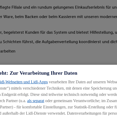
legte Filiale und ein rundum gelungenes Einkaufserlebnis für 
r Ware, beim Backen oder beim Kassieren mit unseren modernen 
r, begeisterst Kunden für das System und bietest Hilfestellung, 
 du Schichten führst, die Aufgabenverteilung koordinierst und d
arbeiten
eht: Zur Verarbeitung Ihrer Daten
Lidl-Webseiten und Lidl-Apps
verarbeiten Ihre Daten auf unseren Webs
ste“) mittels verschiedener Techniken, mit denen eine Speicherung und
Branche mit idealerweise erster Führungserfahrung z. B. in der S
 Endgerät erfolgt. Diese sind teilweise technisch notwendig oder werde
 daran, andere zu begeistern und zu motivieren
ch Partner (u.a.
als separat
oder gemeinsam Verantwortliche; im Zus
Partner) - für komfortable Einstellungen, zur Statistik-Erstellung oder fü
igkeit an wechselnde Aufgaben
 außerhalb der Lidl-Dienste verwendet. Datenverarbeitungen für perso