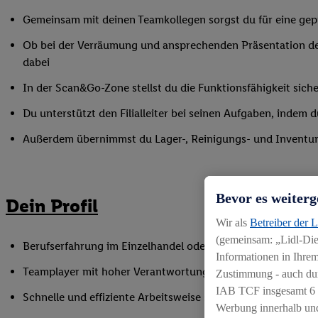
Gemeinsam mit deinen Teamkollegen sorgst du für eine gepf
Ob bei der Verräumung und ansprechenden Präsentation de
dabei
In der Scan&Go-Zone stellst du die Funktionsfähigkeit siche
Du unterstützt den Filialleiter bei seinen Aufgaben, indem
Außerdem übernimmst du Lager-, Reinigungs- und Inventur
Bevor es weiterg
Dein Profil
Wir als
Betreiber der 
(gemeinsam: „Lidl-Dien
Berufserfahrung im Einzelhandel oder einer vergleichbaren 
Informationen in Ihrem
Teamplayer mit hoher Verantwortungsbereitschaft und Spaß
Zustimmung - auch dur
IAB TCF insgesamt
6
Schnelle und effiziente Arbeitsweise sowie Anpassungsfäh
Werbung innerhalb und