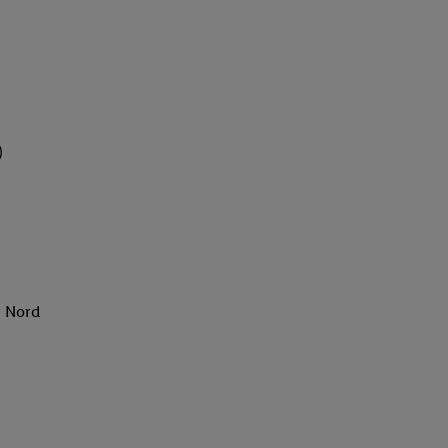
)
g Nord