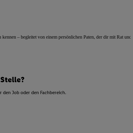
elne
ig benannten Zwecke
g, Bereitstellung und
dlichen Quellen,
telter Informationen,
ennen – begleitet von einem persönlichen Paten, der dir mit Rat und Ta
-basierten Utiq-
 Speichern von
ngebote. Analyse
ellen. Verwendung
Stelle?
ung von Profilen
er den Job oder den Fachbereich.