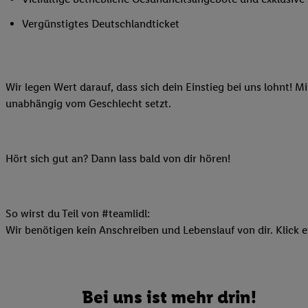
Ihnen personalisierte
Vergünstigtes Deutschlandticket
auch Ihre in einen Ha
Zudem erlauben Sie u
Technologie in den Lid
Sie verfügbar ist. Wenn
Wir legen Wert darauf, dass sich dein Einstieg bei uns lohnt! M
Adresse und einer Kun
unabhängig vom Geschlecht setzt.
werden diese Kennung 
Lidl-Diensten zu erfas
werden, die von Dritte
Hört sich gut an? Dann lass bald von dir hören!
können Ihre Einwilligu
Möglichkeit, Ihre Einw
(„consenthub“)
oder üb
Marketing“ am unteren 
So wirst du Teil von #teamlidl:
finden Sie in den
Date
Wir benötigen kein Anschreiben und Lebenslauf von dir. Klick e
Durch einen Klick auf
Klick auf „Zustimmen“
sämtlicher genannten P
Bei uns ist mehr drin!
Ihre Einwilligung jede