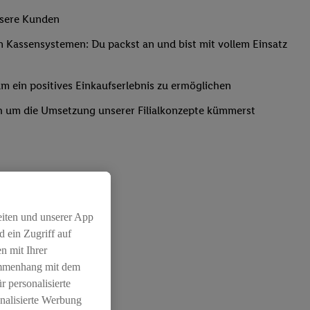
unsere Kunden
Kassensystemen: Du packst an und bist mit vollem Einsatz
um ein positives Einkaufserlebnis zu ermöglichen
ich um die Umsetzung unserer Filialkonzepte kümmerst
eiten und unserer App
 ein Zugriff auf
chichtleitung
n mit Ihrer
ammenhang mit dem
r personalisierte
nalisierte Werbung