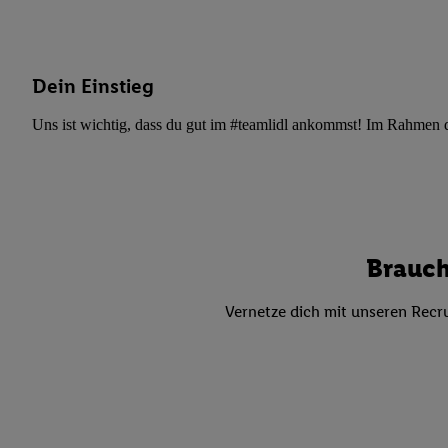
Datenschutzbestimmu
Verwendungszwecke ode
und Funktionen im Ra
Gewährleistung der Si
Dein Einstieg
Anzeige von Werbung u
Verknüpfung verschiede
Uns ist wichtig, dass du gut im #teamlidl ankommst! Im Rahmen dei
Messung des Erfolgs 
Technologie für digita
Verwendung genauer
oder Zugriff auf I
von Zielgruppen d
Brauch
reduzierter Daten
zur Auswahl person
Vernetze dich mit unseren Recru
Liste der Partn