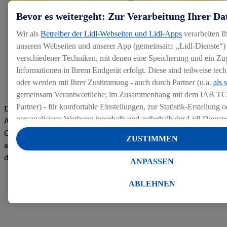
Bevor es weitergeht: Zur Verarbeitung Ihrer Da
Wir als
Betreiber der Lidl-Webseiten und Lidl-Apps
verarbeiten I
unseren Webseiten und unserer App (gemeinsam: „Lidl-Dienste“) 
verschiedener Techniken, mit denen eine Speicherung und ein Zug
Informationen in Ihrem Endgerät erfolgt. Diese sind teilweise te
oder werden mit Ihrer Zustimmung - auch durch Partner (u.a.
als 
gemeinsam Verantwortliche; im Zusammenhang mit dem IAB TC
Partner) - für komfortable Einstellungen, zur Statistik-Erstellung o
Die Bewertungen von aktuellen und ehemaligen Mitarbeitern,
personalisierte Werbung innerhalb und außerhalb der Lidl-Dienst
Azubis und externen Bewerbern haben uns zu einer Top
Datenverarbeitungen für personalisierte Werbung werden durchge
Company gemacht. Wir freuen uns über unseren guten Score
ZUSTIMMEN
Werbung auszusteuern und um Dritten die Ausspielung von Werb
auf dem Arbeitgeber-Bewertungsportal kununu.Hier geht's zu
Lidl-Dienste über die Ihnen und Ihren Haushaltsangehörigen zug
den Bewertungen
ANPASSEN
Endgeräte zu ermöglichen. Sofern Sie Teilnehmer des Lidl Plus-
werden für diese Zwecke auch Daten aus Ihrem Filial-Kaufverhalte
ABLEHNEN
Zudem werden einem der o.g. Partner Daten über Ihr Kaufverhalte
Diensten zur Verfügung gestellt, damit dieser als
eigenständig Ver
Erfolg von Werbekampagnen seiner Auftraggeber messen kann.