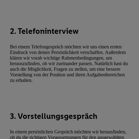
Durch einen Klick auf „Ablehnen“ können Sie nur den Einsatz n
Techniken zulassen. Durch einen Klick auf „Zustimmen“ stimmen 
Verarbeitungen zu sämtlichen vorgenannten Zwecken unter Einbi
genannten Partner zu. Weitere Informationen, auch zur Speicherd
2. Telefoninterview
und zu Ihrem Recht, Ihre Einwilligung jederzeit mit Wirkung für 
widerrufen, finden Sie in unseren
Datenschutzbestimmungen
.
Die
Bei einem Telefongespräch möchten wir uns einen ersten
Sie hier.
Unter „Anpassen“ können Sie einzelne Verwendungszwe
Eindruck von deiner Persönlichkeit verschaffen. Außerdem
zulassen; das gilt auch für die nachfolgend schlagwortartig bena
klären wir vorab wichtige Rahmenbedingungen, um
herauszufinden, ob wir zueinander passen. Natürlich hast du
Funktionen im Rahmen des Einsatzes des IAB TCF für Werbung
auch die Möglichkeit, Fragen zu stellen, um eine bessere
Erfolgsmessung:
Vorstellung von der Position und ihren Aufgabenbereichen
Gewährleistung der Sicherheit, Verhinderung und Aufdeckung v
zu erhalten.
Fehlerbehebung, Bereitstellung und Anzeige von Werbung und In
Abgleichung und Kombination von Daten aus unterschiedlichen 
Verknüpfung verschiedener Endgeräte, Identifikation von Geräte
automatisch übermittelter Informationen, Messung des Erfolgs vo
3. Vorstellungsgespräch
Werbekampagnen durch TTD und Nutzung der Telekommunikatio
Utiq-Technologie für digitales Marketing, sowie:
In einem persönlichen Gespräch möchten wir herausfinden,
Verwendung genauer Standortdaten. Erstellung von Profilen für 
ob du die richtigen Voraussetzungen für den ausgewählten