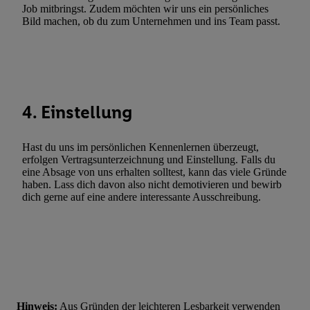
Werbung. Speichern von oder Zugriff auf Informationen auf ei
Job mitbringst. Zudem möchten wir uns ein persönliches
Bild machen, ob du zum Unternehmen und ins Team passt.
Entwicklung und Verbesserung der Angebote. Analyse von Zie
Statistiken oder Kombinationen von Daten aus verschiedenen Q
Verwendung reduzierter Daten zur Auswahl von Werbeanzeige
Werbeleistung. Verwendung von Profilen zur Auswahl personali
Werbung.
4. Einstellung
Liste der Partner (Lieferanten)
Hast du uns im persönlichen Kennenlernen überzeugt,
erfolgen Vertragsunterzeichnung und Einstellung. Falls du
eine Absage von uns erhalten solltest, kann das viele Gründe
haben. Lass dich davon also nicht demotivieren und bewirb
dich gerne auf eine andere interessante Ausschreibung.
Hinweis:
Aus Gründen der leichteren Lesbarkeit verwenden