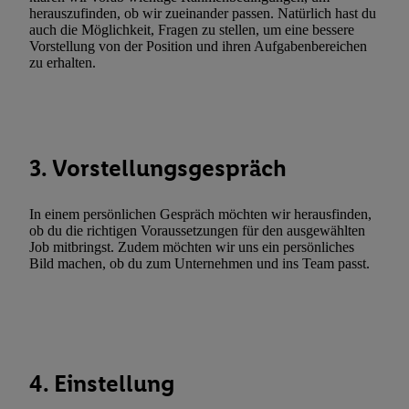
Erfolgsmessung:
herauszufinden, ob wir zueinander passen. Natürlich hast du
Gewährleistung der Sicherheit, Verhinderung und Aufdeckung v
auch die Möglichkeit, Fragen zu stellen, um eine bessere
Fehlerbehebung, Bereitstellung und Anzeige von Werbung und In
Vorstellung von der Position und ihren Aufgabenbereichen
zu erhalten.
Abgleichung und Kombination von Daten aus unterschiedlichen 
Verknüpfung verschiedener Endgeräte, Identifikation von Geräte
automatisch übermittelter Informationen, Messung des Erfolgs vo
Werbekampagnen durch TTD und Nutzung der Telekommunikatio
Utiq-Technologie für digitales Marketing, sowie:
3. Vorstellungsgespräch
Verwendung genauer Standortdaten. Erstellung von Profilen für 
Werbung. Speichern von oder Zugriff auf Informationen auf ei
In einem persönlichen Gespräch möchten wir herausfinden,
Entwicklung und Verbesserung der Angebote. Analyse von Zie
ob du die richtigen Voraussetzungen für den ausgewählten
Job mitbringst. Zudem möchten wir uns ein persönliches
Statistiken oder Kombinationen von Daten aus verschiedenen Q
Bild machen, ob du zum Unternehmen und ins Team passt.
Verwendung reduzierter Daten zur Auswahl von Werbeanzeige
Werbeleistung. Verwendung von Profilen zur Auswahl personali
Werbung.
Liste der Partner (Lieferanten)
4. Einstellung