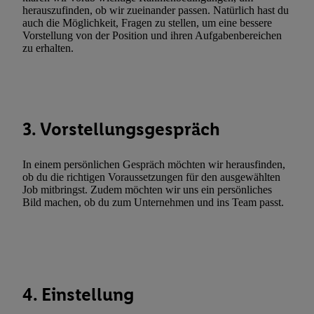
Erfolgsmessung:
herauszufinden, ob wir zueinander passen. Natürlich hast du
Gewährleistung der Sicherheit, Verhinderung und Aufdeckung v
auch die Möglichkeit, Fragen zu stellen, um eine bessere
Fehlerbehebung, Bereitstellung und Anzeige von Werbung und In
Vorstellung von der Position und ihren Aufgabenbereichen
zu erhalten.
Abgleichung und Kombination von Daten aus unterschiedlichen 
Verknüpfung verschiedener Endgeräte, Identifikation von Geräte
automatisch übermittelter Informationen, Messung des Erfolgs vo
Werbekampagnen durch TTD und Nutzung der Telekommunikatio
Utiq-Technologie für digitales Marketing, sowie:
3. Vorstellungsgespräch
Verwendung genauer Standortdaten. Erstellung von Profilen für 
Werbung. Speichern von oder Zugriff auf Informationen auf ei
In einem persönlichen Gespräch möchten wir herausfinden,
Entwicklung und Verbesserung der Angebote. Analyse von Zie
ob du die richtigen Voraussetzungen für den ausgewählten
Job mitbringst. Zudem möchten wir uns ein persönliches
Statistiken oder Kombinationen von Daten aus verschiedenen Q
Bild machen, ob du zum Unternehmen und ins Team passt.
Verwendung reduzierter Daten zur Auswahl von Werbeanzeige
Werbeleistung. Verwendung von Profilen zur Auswahl personali
Werbung.
Liste der Partner (Lieferanten)
4. Einstellung