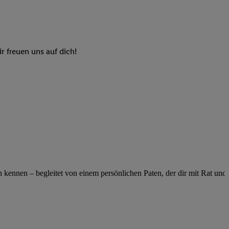
elne
ig benannten Zwecke
g, Bereitstellung und
dlichen Quellen,
r freuen uns auf dich!
telter Informationen,
-basierten Utiq-
 Speichern von
ngebote. Analyse
ellen. Verwendung
ung von Profilen
ennen – begleitet von einem persönlichen Paten, der dir mit Rat und Ta