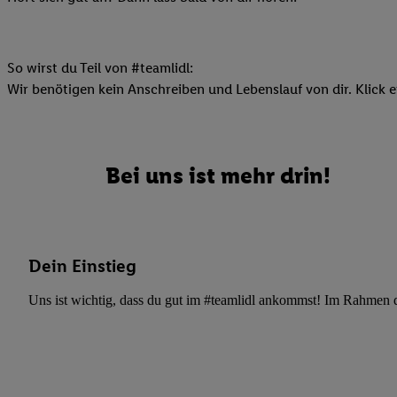
Datenschutzbestimmu
Verwendungszwecke ode
und Funktionen im Ra
Gewährleistung der Si
So wirst du Teil von #teamlidl:
Anzeige von Werbung u
Wir benötigen kein Anschreiben und Lebenslauf von dir. Klick e
Verknüpfung verschiede
Messung des Erfolgs 
Technologie für digita
Bei uns ist mehr drin!
Verwendung genauer
oder Zugriff auf I
von Zielgruppen d
reduzierter Daten
Dein Einstieg
zur Auswahl person
Liste der Partn
Uns ist wichtig, dass du gut im #teamlidl ankommst! Im Rahmen dei