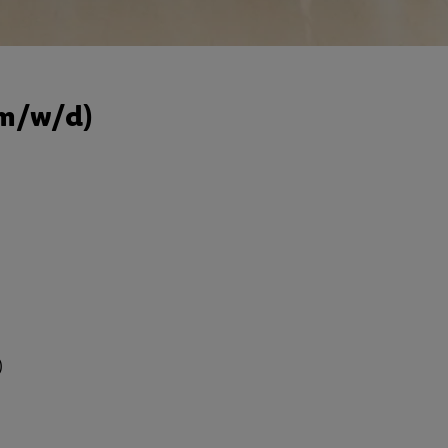
(m/w/d)
)