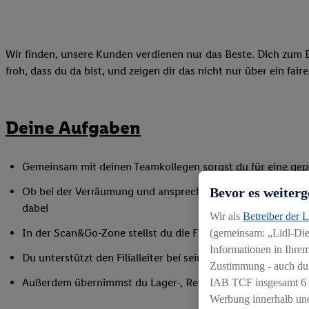
Wir finden, unsere Kunden verdienen nur das Beste. Dich zum B
froh, dass du da bist, und zeigen dir das nicht nur über ein fai
Deine Aufgaben
Gemeinsam mit deinen Teamkollegen sorgst du für eine gepf
Bevor es weiterg
Ob bei der Verräumung und ansprechenden Präsentation de
dabei
Wir als
Betreiber der 
In der Scan&Go-Zone stellst du die Funktionsfähigkeit siche
(gemeinsam: „Lidl-Dien
Informationen in Ihrem
Du unterstützt den Filialleiter bei seinen Aufgaben, indem
Zustimmung - auch dur
Außerdem übernimmst du Lager-, Reinigungs- und Inventur
IAB TCF insgesamt
6
Werbung innerhalb und