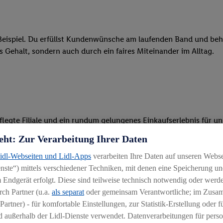
eispiel. Du erfüllst Kundenwünsche am laufenden Band und behäl
res Gehalt, sondern auch durch ein faires Miteinander im Alltag.
legte Filiale und ein rundum gelungenes Einkaufserlebnis für 
eht: Zur Verarbeitung Ihrer Daten
r Ware, beim Backen oder beim Kassieren mit unseren modernen 
Lidl-Webseiten und Lidl-Apps
verarbeiten Ihre Daten auf unseren Webs
r, begeisterst Kunden für das System und bietest Hilfestellung, 
ste“) mittels verschiedener Techniken, mit denen eine Speicherung und
 Endgerät erfolgt. Diese sind teilweise technisch notwendig oder werde
 du Schichten führst, die Aufgabenverteilung koordinierst und d
ch Partner (u.a.
als separat
oder gemeinsam Verantwortliche; im Zus
arbeiten
Partner) - für komfortable Einstellungen, zur Statistik-Erstellung oder fü
 außerhalb der Lidl-Dienste verwendet. Datenverarbeitungen für perso