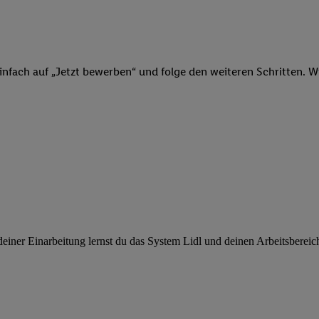
ngen
.
Die Impressen finden Sie hier.
Unter „Anpassen“ können Sie einz
r Partner zulassen; das gilt auch für die nachfolgend schlagwortart
hmen des Einsatzes des IAB TCF für Werbung und Erfolgsmessung:
cherheit, Verhinderung und Aufdeckung von Betrug und Fehlerbehebun
nd Inhalten, Abgleichung und Kombination von Daten aus unterschie
infach auf „Jetzt bewerben“ und folge den weiteren Schritten. Wi
ner Endgeräte, Identifikation von Geräten anhand automatisch übermit
von Werbekampagnen durch TTD und Nutzung der Telekommunikations
les Marketing, sowie:
 Standortdaten. Erstellung von Profilen für personalisierte Werbung.
nformationen auf einem Endgerät. Entwicklung und Verbesserung der A
urch Statistiken oder Kombinationen von Daten aus verschiedenen Qu
 zur Auswahl von Werbeanzeigen. Messung der Werbeleistung. Verwend
alisierter Werbung.
er (Lieferanten)
ner Einarbeitung lernst du das System Lidl und deinen Arbeitsbereich k