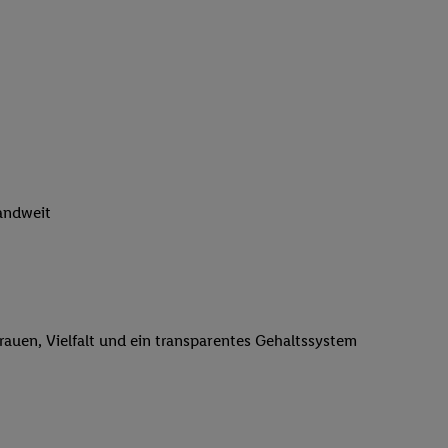
n genannten Partner
 verarbeitet.
er
, die Utiq-
b die Technologie für
er, der anhand der IP-
Utiq erstellt. Wir
ungsverhalten in den
sten wiedererkannt
pielen können. Sie
landweit
ten erläuterten
rtal von Utiq
logie für digitales
re Informationen
trauen, Vielfalt und ein transparentes Gehaltssystem
sen. Durch einen
en unter Einbindung
nd zu Ihrem Recht,