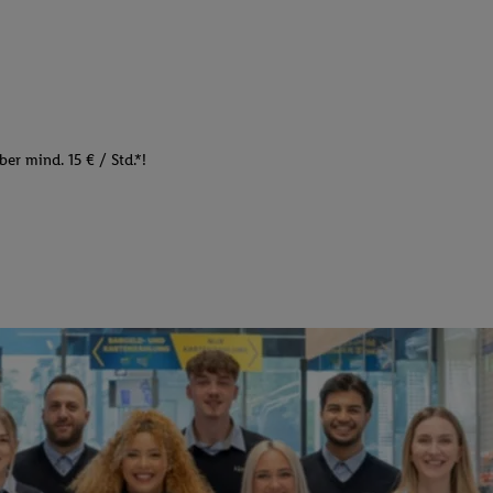
er mind. 15 € / Std.*!