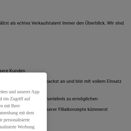
tst als echtes Verkaufstalent immer den Überblick. Wir sind
unsere Kunden
Kassensystemen: Du packst an und bist mit vollem Einsatz
eiten und unserer App
um ein positives Einkaufserlebnis zu ermöglichen
 ein Zugriff auf
n mit Ihrer
ich um die Umsetzung unserer Filialkonzepte kümmerst
ammenhang mit dem
r personalisierte
nalisierte Werbung