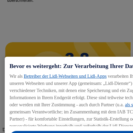
überschreiten.
Bevor es weitergeht: Zur Verarbeitung Ihrer Da
Wir als
Betreiber der Lidl-Webseiten und Lidl-Apps
verarbeiten I
unseren Webseiten und unserer App (gemeinsam: „Lidl-Dienste“) 
verschiedener Techniken, mit denen eine Speicherung und ein Zug
Informationen in Ihrem Endgerät erfolgt. Diese sind teilweise te
oder werden mit Ihrer Zustimmung - auch durch Partner (u.a.
als 
gemeinsam Verantwortliche; im Zusammenhang mit dem IAB TC
Partner) - für komfortable Einstellungen, zur Statistik-Erstellung o
personalisierte Werbung innerhalb und außerhalb der Lidl-Dienst
Die Bewertungen von aktuellen und ehemaligen Mitarbeitern,