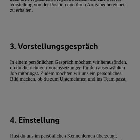
Gewährleistung der Sicherheit, Verhinderung und Aufdeckung v
Vorstellung von der Position und ihren Aufgabenbereichen
Fehlerbehebung, Bereitstellung und Anzeige von Werbung und In
zu erhalten.
Abgleichung und Kombination von Daten aus unterschiedlichen 
Verknüpfung verschiedener Endgeräte, Identifikation von Geräte
automatisch übermittelter Informationen, Messung des Erfolgs vo
Werbekampagnen durch TTD und Nutzung der Telekommunikatio
3. Vorstellungsgespräch
Utiq-Technologie für digitales Marketing, sowie:
Verwendung genauer Standortdaten. Erstellung von Profilen für 
In einem persönlichen Gespräch möchten wir herausfinden,
Werbung. Speichern von oder Zugriff auf Informationen auf ei
ob du die richtigen Voraussetzungen für den ausgewählten
Entwicklung und Verbesserung der Angebote. Analyse von Zie
Job mitbringst. Zudem möchten wir uns ein persönliches
Statistiken oder Kombinationen von Daten aus verschiedenen Q
Bild machen, ob du zum Unternehmen und ins Team passt.
Verwendung reduzierter Daten zur Auswahl von Werbeanzeige
Werbeleistung. Verwendung von Profilen zur Auswahl personali
Werbung.
Liste der Partner (Lieferanten)
4. Einstellung
Hast du uns im persönlichen Kennenlernen überzeugt,