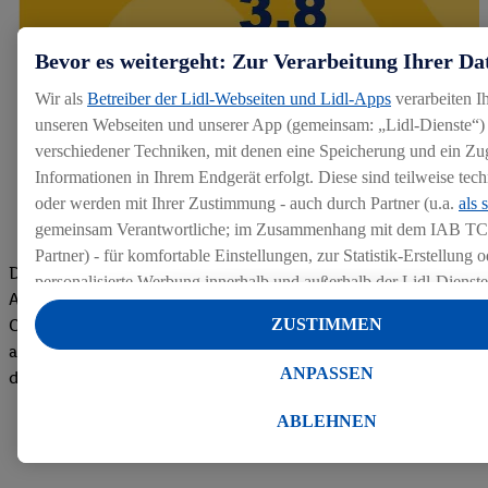
Bevor es weitergeht: Zur Verarbeitung Ihrer Da
Wir als
Betreiber der Lidl-Webseiten und Lidl-Apps
verarbeiten I
unseren Webseiten und unserer App (gemeinsam: „Lidl-Dienste“) 
verschiedener Techniken, mit denen eine Speicherung und ein Zug
Informationen in Ihrem Endgerät erfolgt. Diese sind teilweise te
oder werden mit Ihrer Zustimmung - auch durch Partner (u.a.
als 
gemeinsam Verantwortliche; im Zusammenhang mit dem IAB TC
Partner) - für komfortable Einstellungen, zur Statistik-Erstellung o
Die Bewertungen von aktuellen und ehemaligen Mitarbeitern,
personalisierte Werbung innerhalb und außerhalb der Lidl-Dienst
Azubis und externen Bewerbern haben uns zu einer Top
Datenverarbeitungen für personalisierte Werbung werden durchge
Company gemacht. Wir freuen uns über unseren guten Score
ZUSTIMMEN
Werbung auszusteuern und um Dritten die Ausspielung von Werb
auf dem Arbeitgeber-Bewertungsportal kununu.Hier geht's zu
Lidl-Dienste über die Ihnen und Ihren Haushaltsangehörigen zug
ANPASSEN
den Bewertungen
Endgeräte zu ermöglichen. Sofern Sie Teilnehmer des Lidl Plus-
werden für diese Zwecke auch Daten aus Ihrem Filial-Kaufverhalte
ABLEHNEN
Zudem werden einem der o.g. Partner Daten über Ihr Kaufverhalte
Diensten zur Verfügung gestellt, damit dieser als
eigenständig Ver