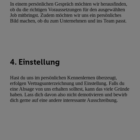
Verwendung genauer Standortdaten. Erstellung von Profilen für 
In einem persönlichen Gespräch möchten wir herausfinden,
ob du die richtigen Voraussetzungen für den ausgewählten
Werbung. Speichern von oder Zugriff auf Informationen auf ei
Job mitbringst. Zudem möchten wir uns ein persönliches
Entwicklung und Verbesserung der Angebote. Analyse von Zie
Bild machen, ob du zum Unternehmen und ins Team passt.
Statistiken oder Kombinationen von Daten aus verschiedenen Q
Verwendung reduzierter Daten zur Auswahl von Werbeanzeige
Werbeleistung. Verwendung von Profilen zur Auswahl personali
Werbung.
Liste der Partner (Lieferanten)
4. Einstellung
Hast du uns im persönlichen Kennenlernen überzeugt,
erfolgen Vertragsunterzeichnung und Einstellung. Falls du
eine Absage von uns erhalten solltest, kann das viele Gründe
haben. Lass dich davon also nicht demotivieren und bewirb
dich gerne auf eine andere interessante Ausschreibung.