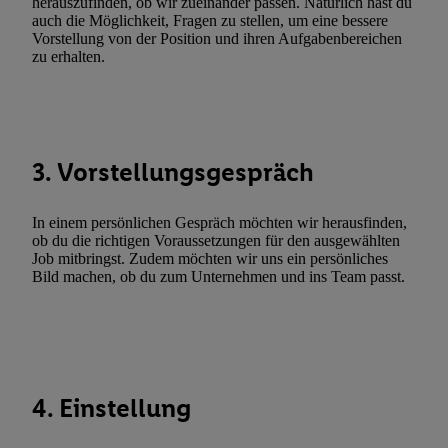
herauszufinden, ob wir zueinander passen. Natürlich hast du
Gewährleistung der Sicherheit, Verhinderung und Aufdeckung v
auch die Möglichkeit, Fragen zu stellen, um eine bessere
Vorstellung von der Position und ihren Aufgabenbereichen
Fehlerbehebung, Bereitstellung und Anzeige von Werbung und In
zu erhalten.
Abgleichung und Kombination von Daten aus unterschiedlichen 
Verknüpfung verschiedener Endgeräte, Identifikation von Geräte
automatisch übermittelter Informationen, Messung des Erfolgs vo
Werbekampagnen durch TTD und Nutzung der Telekommunikatio
Utiq-Technologie für digitales Marketing, sowie:
3. Vorstellungsgespräch
Verwendung genauer Standortdaten. Erstellung von Profilen für 
Werbung. Speichern von oder Zugriff auf Informationen auf ei
In einem persönlichen Gespräch möchten wir herausfinden,
ob du die richtigen Voraussetzungen für den ausgewählten
Entwicklung und Verbesserung der Angebote. Analyse von Zie
Job mitbringst. Zudem möchten wir uns ein persönliches
Statistiken oder Kombinationen von Daten aus verschiedenen Q
Bild machen, ob du zum Unternehmen und ins Team passt.
Verwendung reduzierter Daten zur Auswahl von Werbeanzeige
Werbeleistung. Verwendung von Profilen zur Auswahl personali
Werbung.
Liste der Partner (Lieferanten)
4. Einstellung