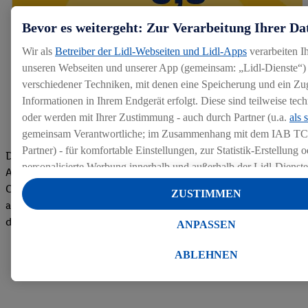
Bevor es weitergeht: Zur Verarbeitung Ihrer Da
Wir als
Betreiber der Lidl-Webseiten und Lidl-Apps
verarbeiten I
unseren Webseiten und unserer App (gemeinsam: „Lidl-Dienste“) 
verschiedener Techniken, mit denen eine Speicherung und ein Zug
Informationen in Ihrem Endgerät erfolgt. Diese sind teilweise te
oder werden mit Ihrer Zustimmung - auch durch Partner (u.a.
als 
gemeinsam Verantwortliche; im Zusammenhang mit dem IAB TC
Partner) - für komfortable Einstellungen, zur Statistik-Erstellung o
Die Bewertungen von aktuellen und ehemaligen Mitarbeitern,
personalisierte Werbung innerhalb und außerhalb der Lidl-Dienst
Azubis und externen Bewerbern haben uns zu einer Top
Datenverarbeitungen für personalisierte Werbung werden durchge
Company gemacht. Wir freuen uns über unseren guten Score
ZUSTIMMEN
Werbung auszusteuern und um Dritten die Ausspielung von Werb
auf dem Arbeitgeber-Bewertungsportal kununu.Hier geht's zu
Lidl-Dienste über die Ihnen und Ihren Haushaltsangehörigen zug
den Bewertungen
ANPASSEN
Endgeräte zu ermöglichen. Sofern Sie Teilnehmer des Lidl Plus-
werden für diese Zwecke auch Daten aus Ihrem Filial-Kaufverhalte
ABLEHNEN
Zudem werden einem der o.g. Partner Daten über Ihr Kaufverhalte
Diensten zur Verfügung gestellt, damit dieser als
eigenständig Ver
Erfolg von Werbekampagnen seiner Auftraggeber messen kann.