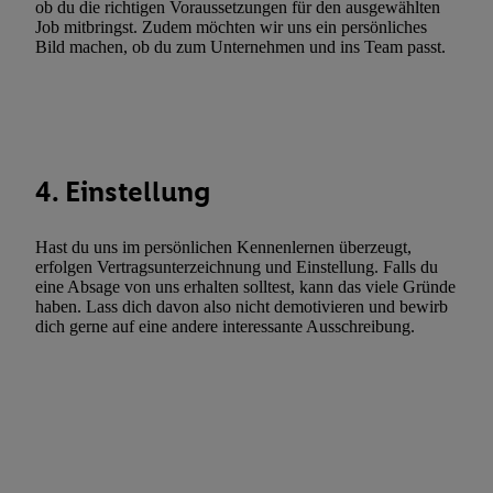
ob du die richtigen Voraussetzungen für den ausgewählten
Werbung. Speichern von oder Zugriff auf Informationen auf ei
Job mitbringst. Zudem möchten wir uns ein persönliches
Bild machen, ob du zum Unternehmen und ins Team passt.
Entwicklung und Verbesserung der Angebote. Analyse von Zie
Statistiken oder Kombinationen von Daten aus verschiedenen Q
Verwendung reduzierter Daten zur Auswahl von Werbeanzeige
Werbeleistung. Verwendung von Profilen zur Auswahl personali
Werbung.
4. Einstellung
Liste der Partner (Lieferanten)
Hast du uns im persönlichen Kennenlernen überzeugt,
erfolgen Vertragsunterzeichnung und Einstellung. Falls du
eine Absage von uns erhalten solltest, kann das viele Gründe
haben. Lass dich davon also nicht demotivieren und bewirb
dich gerne auf eine andere interessante Ausschreibung.