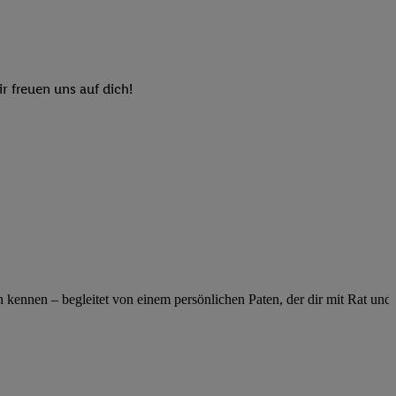
elne
ig benannten Zwecke
g, Bereitstellung und
dlichen Quellen,
r freuen uns auf dich!
telter Informationen,
-basierten Utiq-
 Speichern von
ngebote. Analyse
ellen. Verwendung
ung von Profilen
ennen – begleitet von einem persönlichen Paten, der dir mit Rat und Ta