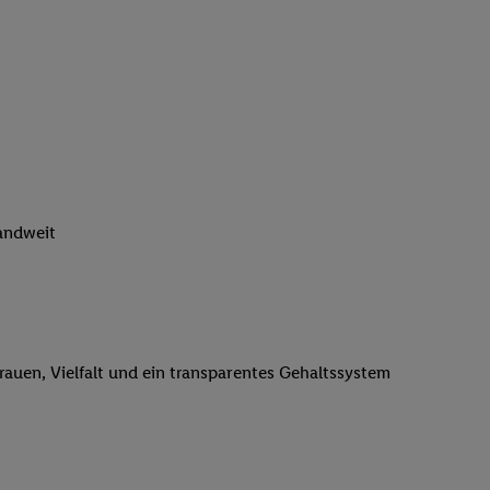
n genannten Partner
 verarbeitet.
er
, die Utiq-
b die Technologie für
er, der anhand der IP-
Utiq erstellt. Wir
ungsverhalten in den
sten wiedererkannt
pielen können. Sie
landweit
ten erläuterten
rtal von Utiq
logie für digitales
re Informationen
trauen, Vielfalt und ein transparentes Gehaltssystem
sen. Durch einen
en unter Einbindung
nd zu Ihrem Recht,