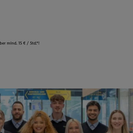
er mind. 15 € / Std.*!