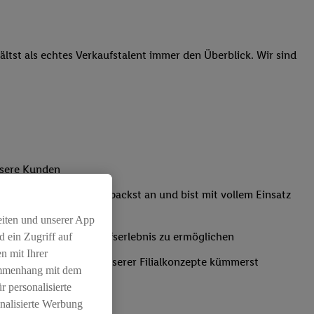
tst als echtes Verkaufstalent immer den Überblick. Wir sind
nsere Kunden
Kassensystemen: Du packst an und bist mit vollem Einsatz
eiten und unserer App
um ein positives Einkaufserlebnis zu ermöglichen
 ein Zugriff auf
n mit Ihrer
ich um die Umsetzung unserer Filialkonzepte kümmerst
ammenhang mit dem
r personalisierte
nalisierte Werbung