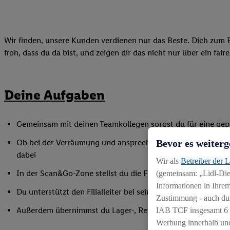
Wir finden, unsere Kunden verdienen nur das Beste. Dich zum B
froh, dass du da bist, und zeigen dir das nicht nur über ein fai
Deine Aufgaben
Gemeinsam mit deinen Teamkollegen sorgst du für eine gepf
Bevor es weiterg
Ob bei der Verräumung und ansprechenden Präsentation de
dabei
Wir als
Betreiber der 
In der Scan&Go-Zone stellst du die Funktionsfähigkeit siche
(gemeinsam: „Lidl-Dien
Informationen in Ihrem
Du unterstützt den Filialleiter bei seinen Aufgaben, indem
Zustimmung - auch dur
Außerdem übernimmst du Lager-, Reinigungs- und Inventur
IAB TCF insgesamt
6
Werbung innerhalb und