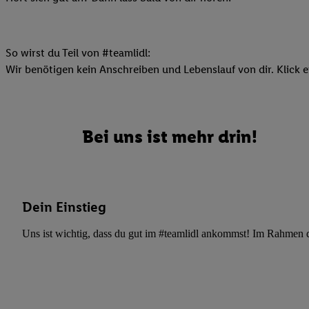
Datenschutzbestimmu
Verwendungszwecke ode
und Funktionen im Ra
Gewährleistung der Si
So wirst du Teil von #teamlidl:
Anzeige von Werbung u
Wir benötigen kein Anschreiben und Lebenslauf von dir. Klick e
Verknüpfung verschiede
Messung des Erfolgs 
Technologie für digita
Bei uns ist mehr drin!
Verwendung genauer
oder Zugriff auf I
von Zielgruppen d
reduzierter Daten
Dein Einstieg
zur Auswahl person
Liste der Partn
Uns ist wichtig, dass du gut im #teamlidl ankommst! Im Rahmen dei