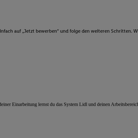
ngen
.
Die Impressen finden Sie hier.
Unter „Anpassen“ können Sie einz
r Partner zulassen; das gilt auch für die nachfolgend schlagwortart
hmen des Einsatzes des IAB TCF für Werbung und Erfolgsmessung:
cherheit, Verhinderung und Aufdeckung von Betrug und Fehlerbehebun
nd Inhalten, Abgleichung und Kombination von Daten aus unterschie
infach auf „Jetzt bewerben“ und folge den weiteren Schritten. Wi
ner Endgeräte, Identifikation von Geräten anhand automatisch übermit
von Werbekampagnen durch TTD und Nutzung der Telekommunikations
les Marketing, sowie:
 Standortdaten. Erstellung von Profilen für personalisierte Werbung.
nformationen auf einem Endgerät. Entwicklung und Verbesserung der A
urch Statistiken oder Kombinationen von Daten aus verschiedenen Qu
 zur Auswahl von Werbeanzeigen. Messung der Werbeleistung. Verwend
alisierter Werbung.
er (Lieferanten)
ner Einarbeitung lernst du das System Lidl und deinen Arbeitsbereich k