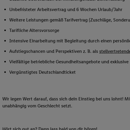
Ihnen personalisierte
Unbefristeter Arbeitsvertrag und 6 Wochen Urlaub/Jahr
auch Ihre in einen Ha
Zudem erlauben Sie u
Weitere Leistungen gemäß Tarifvertrag (Zuschläge, Sonderur
Technologie in den Lid
Tarifliche Altersvorsorge
Sie verfügbar ist. Wenn
Adresse und einer Kun
Intensive Einarbeitung mit Begleitung durch einen persönl
werden diese Kennung 
Aufstiegschancen und Perspektiven z. B. als
stellvertretende
Lidl-Diensten zu erfas
werden, die von Dritte
Vielfältige betriebliche Gesundheitsangebote und exklusiv
können Ihre Einwilligu
Vergünstigtes Deutschlandticket
Möglichkeit, Ihre Einw
(„consenthub“)
oder üb
Marketing“ am unteren 
finden Sie in den
Date
Wir legen Wert darauf, dass sich dein Einstieg bei uns lohnt! M
Durch einen Klick auf
unabhängig vom Geschlecht setzt.
Klick auf „Zustimmen“
sämtlicher genannten P
Ihre Einwilligung jede
Hört sich gut an? Dann lass bald von dir hören!