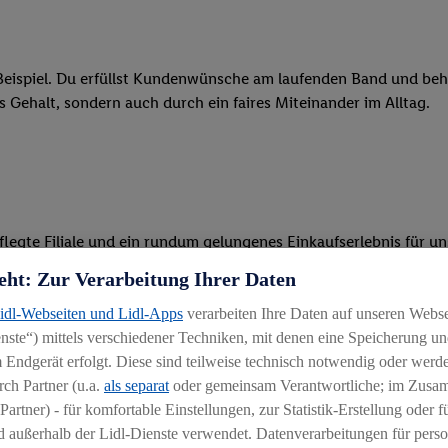
eispiel. Du erfüllst Kundenwünsche am laufenden Band und behäl
res Gehalt, sondern auch durch ein faires Miteinander im Alltag.
legte Filiale und ein rundum gelungenes Einkaufserlebnis für u
eht: Zur Verarbeitung Ihrer Daten
r Ware, beim Backen oder beim Kassieren mit unseren modernen 
Lidl-Webseiten und Lidl-Apps
verarbeiten Ihre Daten auf unseren Webs
r, begeisterst Kunden für das System und bietest Hilfestellung, 
ste“) mittels verschiedener Techniken, mit denen eine Speicherung und
 Endgerät erfolgt. Diese sind teilweise technisch notwendig oder werde
 du Schichten führst, die Aufgabenverteilung koordinierst und d
ch Partner (u.a.
als separat
oder gemeinsam Verantwortliche; im Zus
arbeiten
Partner) - für komfortable Einstellungen, zur Statistik-Erstellung oder fü
 außerhalb der Lidl-Dienste verwendet. Datenverarbeitungen für perso