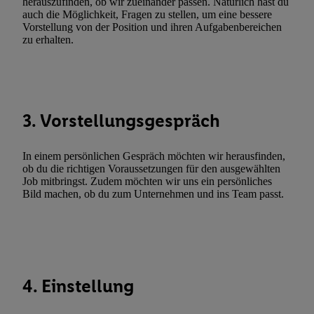
herauszufinden, ob wir zueinander passen. Natürlich hast du
Gewährleistung der Sicherheit, Verhinderung und Aufdeckung v
auch die Möglichkeit, Fragen zu stellen, um eine bessere
Vorstellung von der Position und ihren Aufgabenbereichen
Fehlerbehebung, Bereitstellung und Anzeige von Werbung und In
zu erhalten.
Abgleichung und Kombination von Daten aus unterschiedlichen 
Verknüpfung verschiedener Endgeräte, Identifikation von Geräte
automatisch übermittelter Informationen, Messung des Erfolgs vo
Werbekampagnen durch TTD und Nutzung der Telekommunikatio
Utiq-Technologie für digitales Marketing, sowie:
3. Vorstellungsgespräch
Verwendung genauer Standortdaten. Erstellung von Profilen für 
Werbung. Speichern von oder Zugriff auf Informationen auf ei
In einem persönlichen Gespräch möchten wir herausfinden,
ob du die richtigen Voraussetzungen für den ausgewählten
Entwicklung und Verbesserung der Angebote. Analyse von Zie
Job mitbringst. Zudem möchten wir uns ein persönliches
Statistiken oder Kombinationen von Daten aus verschiedenen Q
Bild machen, ob du zum Unternehmen und ins Team passt.
Verwendung reduzierter Daten zur Auswahl von Werbeanzeige
Werbeleistung. Verwendung von Profilen zur Auswahl personali
Werbung.
Liste der Partner (Lieferanten)
4. Einstellung