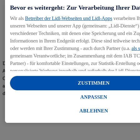
Bevor es weitergeht: Zur Verarbeitung Ihrer Da
Wir als
Betreiber der Lidl-Webseiten und Lidl-Apps
verarbeiten I
unseren Webseiten und unserer App (gemeinsam: „Lidl-Dienste“) 
verschiedener Techniken, mit denen eine Speicherung und ein Zug
Informationen in Ihrem Endgerät erfolgt. Diese sind teilweise te
oder werden mit Ihrer Zustimmung - auch durch Partner (u.a.
als 
gemeinsam Verantwortliche; im Zusammenhang mit dem IAB TC
Die Bewertungen von aktuellen und ehemaligen Mitarbeitern,
Partner) - für komfortable Einstellungen, zur Statistik-Erstellung o
Azubis und externen Bewerbern haben uns zu einer Top
personalisierte Werbung innerhalb und außerhalb der Lidl-Dienst
Company gemacht. Wir freuen uns über unseren guten Score
Datenverarbeitungen für personalisierte Werbung werden durchge
ZUSTIMMEN
auf dem Arbeitgeber-Bewertungsportal kununu.Hier geht's zu
Werbung auszusteuern und um Dritten die Ausspielung von Werb
den Bewertungen
Lidl-Dienste über die Ihnen und Ihren Haushaltsangehörigen zug
ANPASSEN
Endgeräte zu ermöglichen. Sofern Sie Teilnehmer des Lidl Plus-
werden für diese Zwecke auch Daten aus Ihrem Filial-Kaufverhalte
ABLEHNEN
Zudem werden einem der o.g. Partner Daten über Ihr Kaufverhalte
Diensten zur Verfügung gestellt, damit dieser als
eigenständig Ver
Erfolg von Werbekampagnen seiner Auftraggeber messen kann.
Die Erstellung personalisierter Werbung basiert auf der Generier