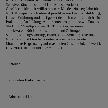
wir im Textverlauf die männliche Form der Anrede.
Selbstverständlich sind bei Lidl Menschen jeder
Geschlechtsidentität willkommen. * Mindesteinstiegslohn für
tarifl. Kollegen (auch ohne abgeschlossene Berufsausbildung),
je nach Erfahrung und Tarifgebiet deutlich mehr. Gilt nicht für
Praktikum, Ausbildung, Abiturientenprogramm sowie Duales
Studium. **Gültig ab dem 01.04.26. Ausgenommen
Tabakwaren, Bücher, Zeitschriften und Zeitungen,
Säuglingsanfangsnahrung, Pfand, CO2-Zylinder, Telefon-,
Gutschein- und Geschenkkarten sowie die Rettertüte.
Monatliche Begrenzung auf maximalen Gesamteinkaufswert i.
H. v. 500 € und maximal 25 € Rabatt.
Schüler
Studenten & Absolventen
Arbeiten bei Lidl