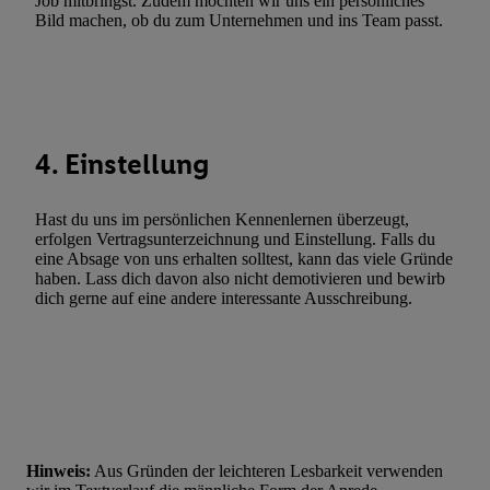
Job mitbringst. Zudem möchten wir uns ein persönliches
Werbung. Speichern von oder Zugriff auf Informationen auf ei
Bild machen, ob du zum Unternehmen und ins Team passt.
Entwicklung und Verbesserung der Angebote. Analyse von Zie
Statistiken oder Kombinationen von Daten aus verschiedenen Q
Verwendung reduzierter Daten zur Auswahl von Werbeanzeige
Werbeleistung. Verwendung von Profilen zur Auswahl personali
Werbung.
4. Einstellung
Liste der Partner (Lieferanten)
Hast du uns im persönlichen Kennenlernen überzeugt,
erfolgen Vertragsunterzeichnung und Einstellung. Falls du
eine Absage von uns erhalten solltest, kann das viele Gründe
haben. Lass dich davon also nicht demotivieren und bewirb
dich gerne auf eine andere interessante Ausschreibung.
Hinweis:
Aus Gründen der leichteren Lesbarkeit verwenden