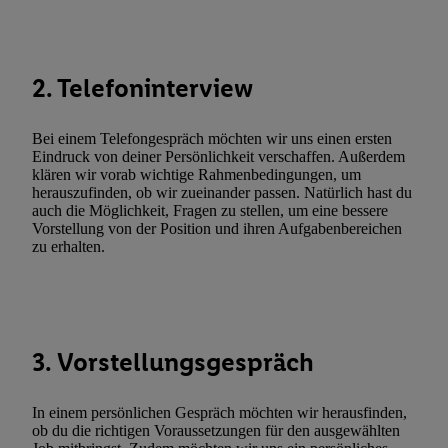
Durch einen Klick auf „Ablehnen“ können Sie nur den Einsatz n
Techniken zulassen. Durch einen Klick auf „Zustimmen“ stimmen 
Verarbeitungen zu sämtlichen vorgenannten Zwecken unter Einbi
2. Telefoninterview
genannten Partner zu. Weitere Informationen, auch zur Speicherd
und zu Ihrem Recht, Ihre Einwilligung jederzeit mit Wirkung für 
widerrufen, finden Sie in unseren
Datenschutzbestimmungen
.
Die
Bei einem Telefongespräch möchten wir uns einen ersten
Sie hier.
Unter „Anpassen“ können Sie einzelne Verwendungszwe
Eindruck von deiner Persönlichkeit verschaffen. Außerdem
klären wir vorab wichtige Rahmenbedingungen, um
zulassen; das gilt auch für die nachfolgend schlagwortartig bena
herauszufinden, ob wir zueinander passen. Natürlich hast du
Funktionen im Rahmen des Einsatzes des IAB TCF für Werbung
auch die Möglichkeit, Fragen zu stellen, um eine bessere
Erfolgsmessung:
Vorstellung von der Position und ihren Aufgabenbereichen
zu erhalten.
Gewährleistung der Sicherheit, Verhinderung und Aufdeckung v
Fehlerbehebung, Bereitstellung und Anzeige von Werbung und In
Abgleichung und Kombination von Daten aus unterschiedlichen 
Verknüpfung verschiedener Endgeräte, Identifikation von Geräte
automatisch übermittelter Informationen, Messung des Erfolgs vo
3. Vorstellungsgespräch
Werbekampagnen durch TTD und Nutzung der Telekommunikatio
Utiq-Technologie für digitales Marketing, sowie:
In einem persönlichen Gespräch möchten wir herausfinden,
Verwendung genauer Standortdaten. Erstellung von Profilen für 
ob du die richtigen Voraussetzungen für den ausgewählten