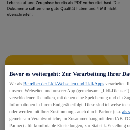
Lebenslauf und Zeugnisse bereits als PDF vorbereitet hast. Die
Dokumente sollten eine gute Qualität haben und 4 MB nicht
überschreiten.
Bevor es weitergeht: Zur Verarbeitung Ihrer Da
Wir als
Betreiber der Lidl-Webseiten und Lidl-Apps
verarbeiten I
unseren Webseiten und unserer App (gemeinsam: „Lidl-Dienste“) 
verschiedener Techniken, mit denen eine Speicherung und ein Zug
Informationen in Ihrem Endgerät erfolgt. Diese sind teilweise te
oder werden mit Ihrer Zustimmung - auch durch Partner (u.a.
als 
gemeinsam Verantwortliche; im Zusammenhang mit dem IAB TC
Partner) - für komfortable Einstellungen, zur Statistik-Erstellung o