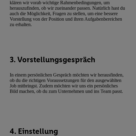
Erfolgsmessung:
klären wir vorab wichtige Rahmenbedingungen, um
herauszufinden, ob wir zueinander passen. Natürlich hast du
Gewährleistung der Sicherheit, Verhinderung und Aufdeckung v
auch die Möglichkeit, Fragen zu stellen, um eine bessere
Fehlerbehebung, Bereitstellung und Anzeige von Werbung und In
Vorstellung von der Position und ihren Aufgabenbereichen
Abgleichung und Kombination von Daten aus unterschiedlichen 
zu erhalten.
Verknüpfung verschiedener Endgeräte, Identifikation von Geräte
automatisch übermittelter Informationen, Messung des Erfolgs vo
Werbekampagnen durch TTD und Nutzung der Telekommunikatio
Utiq-Technologie für digitales Marketing, sowie:
3. Vorstellungsgespräch
Verwendung genauer Standortdaten. Erstellung von Profilen für 
Werbung. Speichern von oder Zugriff auf Informationen auf ei
In einem persönlichen Gespräch möchten wir herausfinden,
Entwicklung und Verbesserung der Angebote. Analyse von Zie
ob du die richtigen Voraussetzungen für den ausgewählten
Statistiken oder Kombinationen von Daten aus verschiedenen Q
Job mitbringst. Zudem möchten wir uns ein persönliches
Bild machen, ob du zum Unternehmen und ins Team passt.
Verwendung reduzierter Daten zur Auswahl von Werbeanzeige
Werbeleistung. Verwendung von Profilen zur Auswahl personali
Werbung.
Liste der Partner (Lieferanten)
4. Einstellung