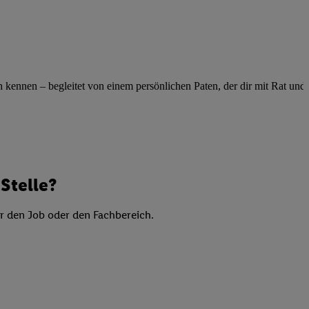
elne
ig benannten Zwecke
g, Bereitstellung und
dlichen Quellen,
telter Informationen,
ennen – begleitet von einem persönlichen Paten, der dir mit Rat und Ta
-basierten Utiq-
 Speichern von
ngebote. Analyse
ellen. Verwendung
Stelle?
ung von Profilen
er den Job oder den Fachbereich.