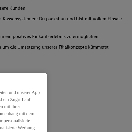
nsere Kunden
Kassensystemen: Du packst an und bist mit vollem Einsatz
um ein positives Einkaufserlebnis zu ermöglichen
ich um die Umsetzung unserer Filialkonzepte kümmerst
eiten und unserer App
 ein Zugriff auf
chichtleitung
n mit Ihrer
ammenhang mit dem
r personalisierte
nalisierte Werbung