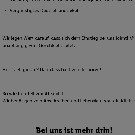
Ihnen personalisierte
Vergünstigtes Deutschlandticket
auch Ihre in einen Ha
Zudem erlauben Sie u
Technologie in den Lid
Sie verfügbar ist. Wenn
Wir legen Wert darauf, dass sich dein Einstieg bei uns lohnt! M
Adresse und einer Kun
unabhängig vom Geschlecht setzt.
werden diese Kennung 
Lidl-Diensten zu erfas
werden, die von Dritte
Hört sich gut an? Dann lass bald von dir hören!
können Ihre Einwilligu
Möglichkeit, Ihre Einw
(„consenthub“)
oder üb
Marketing“ am unteren 
So wirst du Teil von #teamlidl:
finden Sie in den
Date
Wir benötigen kein Anschreiben und Lebenslauf von dir. Klick e
Durch einen Klick auf
Klick auf „Zustimmen“
sämtlicher genannten P
Bei uns ist mehr drin!
Ihre Einwilligung jede