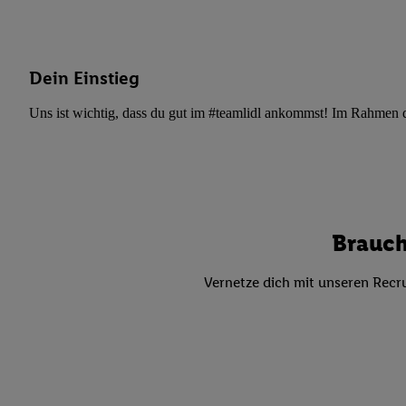
Datenschutzbestimmu
Verwendungszwecke ode
und Funktionen im Ra
Gewährleistung der Si
Dein Einstieg
Anzeige von Werbung u
Verknüpfung verschiede
Uns ist wichtig, dass du gut im #teamlidl ankommst! Im Rahmen dei
Messung des Erfolgs 
Technologie für digita
Verwendung genauer
oder Zugriff auf I
von Zielgruppen d
Brauch
reduzierter Daten
zur Auswahl person
Vernetze dich mit unseren Recru
Liste der Partn