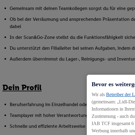
Gemeinsam mit deinen Teamkollegen sorgst du für eine gepf
Ob bei der Verräumung und ansprechenden Präsentation de
dabei
In der Scan&Go-Zone stellst du die Funktionsfähigkeit siche
Du unterstützt den Filialleiter bei seinen Aufgaben, indem
Außerdem übernimmst du Lager-, Reinigungs- und Inventur
Bevor es weiterg
Dein Profil
Wir als
Betreiber der 
(gemeinsam: „Lidl-Dien
Berufserfahrung im Einzelhandel oder einer vergleichbaren 
Informationen in Ihrem
Teamplayer mit hoher Verantwortungsbereitschaft und Spaß
Zustimmung - auch dur
IAB TCF insgesamt
6
Schnelle und effiziente Arbeitsweise sowie Anpassungsfäh
Werbung innerhalb und