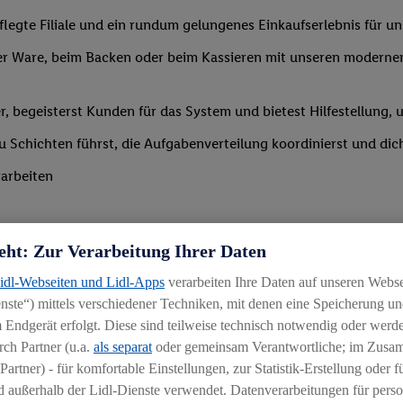
legte Filiale und ein rundum gelungenes Einkaufserlebnis für u
r Ware, beim Backen oder beim Kassieren mit unseren modernen 
r, begeisterst Kunden für das System und bietest Hilfestellung, 
 du Schichten führst, die Aufgabenverteilung koordinierst und d
arbeiten
eht: Zur Verarbeitung Ihrer Daten
Lidl-Webseiten und Lidl-Apps
verarbeiten Ihre Daten auf unseren Webs
ste“) mittels verschiedener Techniken, mit denen eine Speicherung und
Branche mit idealerweise erster Führungserfahrung z. B. in der S
 Endgerät erfolgt. Diese sind teilweise technisch notwendig oder werde
 daran, andere zu begeistern und zu motivieren
ch Partner (u.a.
als separat
oder gemeinsam Verantwortliche; im Zus
Partner) - für komfortable Einstellungen, zur Statistik-Erstellung oder fü
igkeit an wechselnde Aufgaben
 außerhalb der Lidl-Dienste verwendet. Datenverarbeitungen für perso