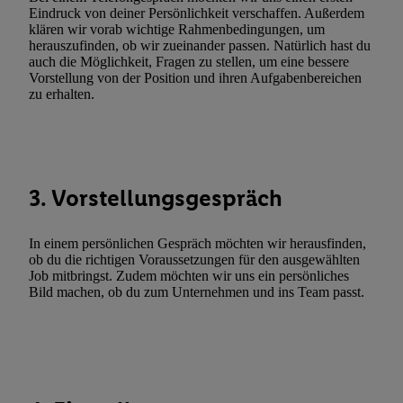
Funktionen im Rahmen des Einsatzes des IAB TCF für Werbung
Eindruck von deiner Persönlichkeit verschaffen. Außerdem
Erfolgsmessung:
klären wir vorab wichtige Rahmenbedingungen, um
Gewährleistung der Sicherheit, Verhinderung und Aufdeckung v
herauszufinden, ob wir zueinander passen. Natürlich hast du
auch die Möglichkeit, Fragen zu stellen, um eine bessere
Fehlerbehebung, Bereitstellung und Anzeige von Werbung und In
Vorstellung von der Position und ihren Aufgabenbereichen
Abgleichung und Kombination von Daten aus unterschiedlichen 
zu erhalten.
Verknüpfung verschiedener Endgeräte, Identifikation von Geräte
automatisch übermittelter Informationen, Messung des Erfolgs vo
Werbekampagnen durch TTD und Nutzung der Telekommunikatio
Utiq-Technologie für digitales Marketing, sowie:
3. Vorstellungsgespräch
Verwendung genauer Standortdaten. Erstellung von Profilen für 
Werbung. Speichern von oder Zugriff auf Informationen auf ei
In einem persönlichen Gespräch möchten wir herausfinden,
Entwicklung und Verbesserung der Angebote. Analyse von Zie
ob du die richtigen Voraussetzungen für den ausgewählten
Statistiken oder Kombinationen von Daten aus verschiedenen Q
Job mitbringst. Zudem möchten wir uns ein persönliches
Verwendung reduzierter Daten zur Auswahl von Werbeanzeige
Bild machen, ob du zum Unternehmen und ins Team passt.
Werbeleistung. Verwendung von Profilen zur Auswahl personali
Werbung.
Liste der Partner (Lieferanten)