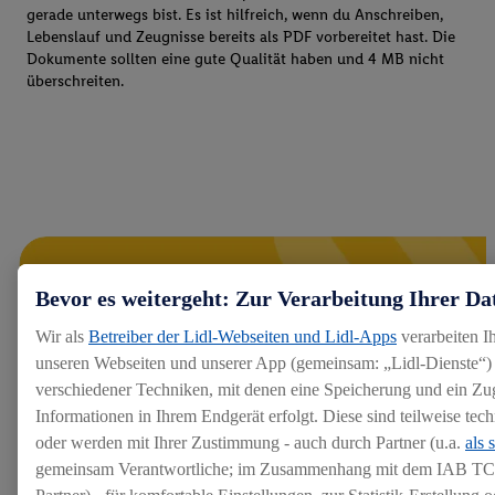
gerade unterwegs bist. Es ist hilfreich, wenn du Anschreiben,
Lebenslauf und Zeugnisse bereits als PDF vorbereitet hast. Die
Dokumente sollten eine gute Qualität haben und 4 MB nicht
überschreiten.
Bevor es weitergeht: Zur Verarbeitung Ihrer Da
Wir als
Betreiber der Lidl-Webseiten und Lidl-Apps
verarbeiten I
unseren Webseiten und unserer App (gemeinsam: „Lidl-Dienste“) 
verschiedener Techniken, mit denen eine Speicherung und ein Zug
Informationen in Ihrem Endgerät erfolgt. Diese sind teilweise te
oder werden mit Ihrer Zustimmung - auch durch Partner (u.a.
als 
gemeinsam Verantwortliche; im Zusammenhang mit dem IAB TC