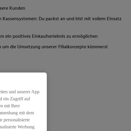
nsere Kunden
Kassensystemen: Du packst an und bist mit vollem Einsatz
um ein positives Einkaufserlebnis zu ermöglichen
ich um die Umsetzung unserer Filialkonzepte kümmerst
eiten und unserer App
 ein Zugriff auf
chichtleitung
n mit Ihrer
ammenhang mit dem
r personalisierte
nalisierte Werbung