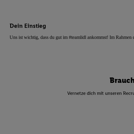
Datenschutzbestimmu
Verwendungszwecke ode
und Funktionen im Ra
Gewährleistung der Si
Dein Einstieg
Anzeige von Werbung u
Verknüpfung verschiede
Uns ist wichtig, dass du gut im #teamlidl ankommst! Im Rahmen dei
Messung des Erfolgs 
Technologie für digita
Verwendung genauer
oder Zugriff auf I
von Zielgruppen d
Brauch
reduzierter Daten
zur Auswahl person
Vernetze dich mit unseren Recru
Liste der Partn