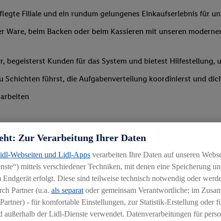
legte Filiale und ein rundum gelungenes Einkaufserlebnis für u
r Ware, beim Backen oder beim Kassieren mit unseren modernen 
r, begeisterst Kunden für das System und bietest Hilfestellung, 
 du Schichten führst, die Aufgabenverteilung koordinierst und d
arbeiten
eht: Zur Verarbeitung Ihrer Daten
Lidl-Webseiten und Lidl-Apps
verarbeiten Ihre Daten auf unseren Webs
ste“) mittels verschiedener Techniken, mit denen eine Speicherung und
Branche mit idealerweise erster Führungserfahrung z. B. in der S
 Endgerät erfolgt. Diese sind teilweise technisch notwendig oder werde
 daran, andere zu begeistern und zu motivieren
ch Partner (u.a.
als separat
oder gemeinsam Verantwortliche; im Zus
Partner) - für komfortable Einstellungen, zur Statistik-Erstellung oder fü
igkeit an wechselnde Aufgaben
 außerhalb der Lidl-Dienste verwendet. Datenverarbeitungen für perso