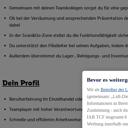
Gemeinsam mit deinen Teamkollegen sorgst du für eine gepf
Ob bei der Verräumung und ansprechenden Präsentation de
dabei
In der Scan&Go-Zone stellst du die Funktionsfähigkeit siche
Du unterstützt den Filialleiter bei seinen Aufgaben, indem
Außerdem übernimmst du Lager-, Reinigungs- und Inventur
Bevor es weiterg
Dein Profil
Wir als
Betreiber der 
(gemeinsam: „Lidl-Dien
Berufserfahrung im Einzelhandel oder einer vergleichbaren 
Informationen in Ihrem
Teamplayer mit hoher Verantwortungsbereitschaft und Spaß
Zustimmung - auch dur
IAB TCF insgesamt
6
Schnelle und effiziente Arbeitsweise sowie Anpassungsfäh
Werbung innerhalb und