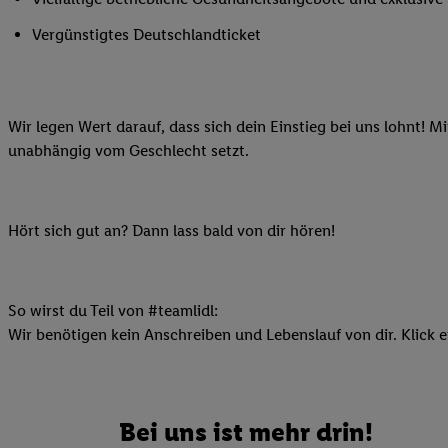
Ihnen personalisierte
Vergünstigtes Deutschlandticket
auch Ihre in einen Ha
Zudem erlauben Sie u
Technologie in den Lid
Sie verfügbar ist. Wenn
Wir legen Wert darauf, dass sich dein Einstieg bei uns lohnt! M
Adresse und einer Kun
unabhängig vom Geschlecht setzt.
werden diese Kennung 
Lidl-Diensten zu erfas
werden, die von Dritte
Hört sich gut an? Dann lass bald von dir hören!
können Ihre Einwilligu
Möglichkeit, Ihre Einw
(„consenthub“)
oder üb
Marketing“ am unteren 
So wirst du Teil von #teamlidl:
finden Sie in den
Date
Wir benötigen kein Anschreiben und Lebenslauf von dir. Klick e
Durch einen Klick auf
Klick auf „Zustimmen“
sämtlicher genannten P
Bei uns ist mehr drin!
Ihre Einwilligung jede