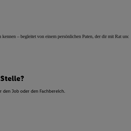
elne
ig benannten Zwecke
g, Bereitstellung und
dlichen Quellen,
telter Informationen,
ennen – begleitet von einem persönlichen Paten, der dir mit Rat und Ta
-basierten Utiq-
 Speichern von
ngebote. Analyse
ellen. Verwendung
Stelle?
ung von Profilen
er den Job oder den Fachbereich.