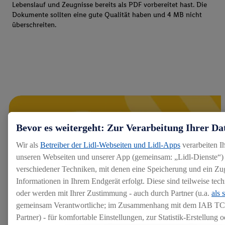
Lebenslauf und Zeugnisse bereits als PDF vorbereitet hast. Die
Dokumente sollten eine gute Qualität haben und 4 MB nicht
überschreiten.
Bevor es weitergeht: Zur Verarbeitung Ihrer Da
Wir als
Betreiber der Lidl-Webseiten und Lidl-Apps
verarbeiten I
unseren Webseiten und unserer App (gemeinsam: „Lidl-Dienste“) 
verschiedener Techniken, mit denen eine Speicherung und ein Zug
Informationen in Ihrem Endgerät erfolgt. Diese sind teilweise te
oder werden mit Ihrer Zustimmung - auch durch Partner (u.a.
als 
gemeinsam Verantwortliche; im Zusammenhang mit dem IAB TC
Partner) - für komfortable Einstellungen, zur Statistik-Erstellung o