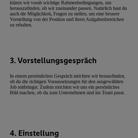
Erfolgsmessung:
klären wir vorab wichtige Rahmenbedingungen, um
herauszufinden, ob wir zueinander passen. Natürlich hast du
Gewährleistung der Sicherheit, Verhinderung und Aufdeckung v
auch die Möglichkeit, Fragen zu stellen, um eine bessere
Fehlerbehebung, Bereitstellung und Anzeige von Werbung und In
Vorstellung von der Position und ihren Aufgabenbereichen
Abgleichung und Kombination von Daten aus unterschiedlichen 
zu erhalten.
Verknüpfung verschiedener Endgeräte, Identifikation von Geräte
automatisch übermittelter Informationen, Messung des Erfolgs vo
Werbekampagnen durch TTD und Nutzung der Telekommunikatio
Utiq-Technologie für digitales Marketing, sowie:
3. Vorstellungsgespräch
Verwendung genauer Standortdaten. Erstellung von Profilen für 
Werbung. Speichern von oder Zugriff auf Informationen auf ei
In einem persönlichen Gespräch möchten wir herausfinden,
Entwicklung und Verbesserung der Angebote. Analyse von Zie
ob du die richtigen Voraussetzungen für den ausgewählten
Statistiken oder Kombinationen von Daten aus verschiedenen Q
Job mitbringst. Zudem möchten wir uns ein persönliches
Bild machen, ob du zum Unternehmen und ins Team passt.
Verwendung reduzierter Daten zur Auswahl von Werbeanzeige
Werbeleistung. Verwendung von Profilen zur Auswahl personali
Werbung.
Liste der Partner (Lieferanten)
4. Einstellung