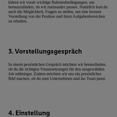
Erfolgsmessung:
klären wir vorab wichtige Rahmenbedingungen, um
herauszufinden, ob wir zueinander passen. Natürlich hast du
Gewährleistung der Sicherheit, Verhinderung und Aufdeckung v
auch die Möglichkeit, Fragen zu stellen, um eine bessere
Fehlerbehebung, Bereitstellung und Anzeige von Werbung und In
Vorstellung von der Position und ihren Aufgabenbereichen
Abgleichung und Kombination von Daten aus unterschiedlichen 
zu erhalten.
Verknüpfung verschiedener Endgeräte, Identifikation von Geräte
automatisch übermittelter Informationen, Messung des Erfolgs vo
Werbekampagnen durch TTD und Nutzung der Telekommunikatio
Utiq-Technologie für digitales Marketing, sowie:
3. Vorstellungsgespräch
Verwendung genauer Standortdaten. Erstellung von Profilen für 
Werbung. Speichern von oder Zugriff auf Informationen auf ei
In einem persönlichen Gespräch möchten wir herausfinden,
Entwicklung und Verbesserung der Angebote. Analyse von Zie
ob du die richtigen Voraussetzungen für den ausgewählten
Statistiken oder Kombinationen von Daten aus verschiedenen Q
Job mitbringst. Zudem möchten wir uns ein persönliches
Bild machen, ob du zum Unternehmen und ins Team passt.
Verwendung reduzierter Daten zur Auswahl von Werbeanzeige
Werbeleistung. Verwendung von Profilen zur Auswahl personali
Werbung.
Liste der Partner (Lieferanten)
4. Einstellung