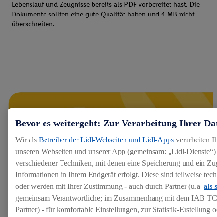
Lebenslauf und Zeugnisse bereits als PDF vorbereitet hast. Die
Dokumente sollten eine gute Qualität haben und 4 MB nicht
überschreiten.
Bevor es weitergeht: Zur Verarbeitung Ihrer Da
Wir als
Betreiber der Lidl-Webseiten und Lidl-Apps
verarbeiten I
unseren Webseiten und unserer App (gemeinsam: „Lidl-Dienste“) 
verschiedener Techniken, mit denen eine Speicherung und ein Zug
Informationen in Ihrem Endgerät erfolgt. Diese sind teilweise te
oder werden mit Ihrer Zustimmung - auch durch Partner (u.a.
als 
gemeinsam Verantwortliche; im Zusammenhang mit dem IAB TC
Partner) - für komfortable Einstellungen, zur Statistik-Erstellung o