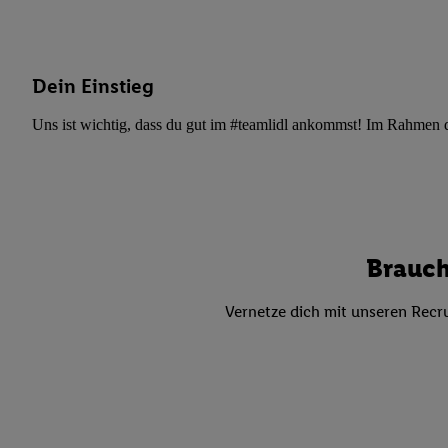
Datenschutzbestimmu
Verwendungszwecke ode
und Funktionen im Ra
Gewährleistung der Si
Dein Einstieg
Anzeige von Werbung u
Verknüpfung verschiede
Uns ist wichtig, dass du gut im #teamlidl ankommst! Im Rahmen dei
Messung des Erfolgs 
Technologie für digita
Verwendung genauer
oder Zugriff auf I
von Zielgruppen d
Brauch
reduzierter Daten
zur Auswahl person
Vernetze dich mit unseren Recru
Liste der Partn