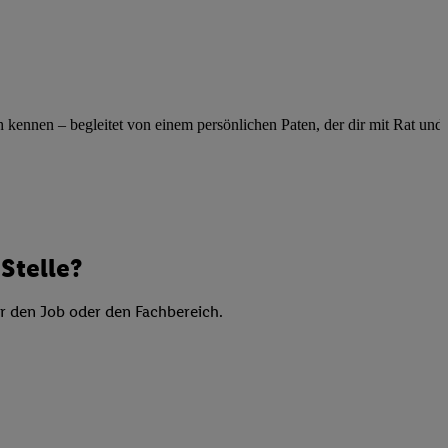
elne
ig benannten Zwecke
g, Bereitstellung und
dlichen Quellen,
telter Informationen,
ennen – begleitet von einem persönlichen Paten, der dir mit Rat und Ta
-basierten Utiq-
 Speichern von
ngebote. Analyse
ellen. Verwendung
Stelle?
ung von Profilen
er den Job oder den Fachbereich.