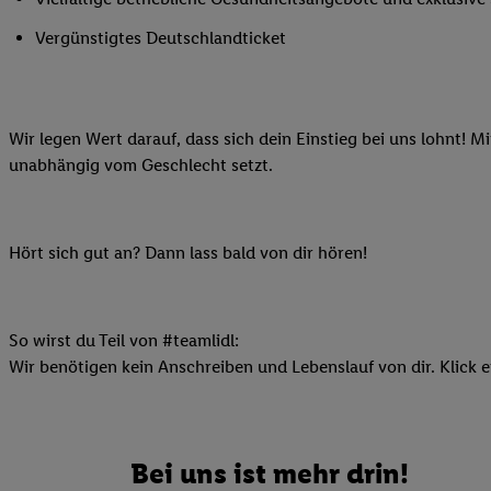
Ihnen personalisierte
Vergünstigtes Deutschlandticket
auch Ihre in einen Ha
Zudem erlauben Sie u
Technologie in den Lid
Sie verfügbar ist. Wenn
Wir legen Wert darauf, dass sich dein Einstieg bei uns lohnt! M
Adresse und einer Kun
unabhängig vom Geschlecht setzt.
werden diese Kennung 
Lidl-Diensten zu erfas
werden, die von Dritte
Hört sich gut an? Dann lass bald von dir hören!
können Ihre Einwilligu
Möglichkeit, Ihre Einw
(„consenthub“)
oder üb
Marketing“ am unteren 
So wirst du Teil von #teamlidl:
finden Sie in den
Date
Wir benötigen kein Anschreiben und Lebenslauf von dir. Klick e
Durch einen Klick auf
Klick auf „Zustimmen“
sämtlicher genannten P
Bei uns ist mehr drin!
Ihre Einwilligung jede