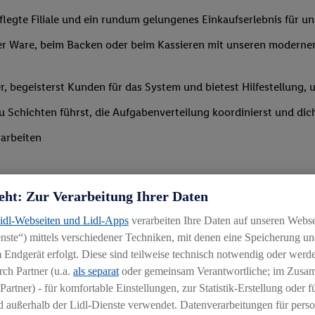
legte Filiale und ein rundum gelungenes Einkaufserlebnis für 
r Ware, beim Backen oder beim Kassieren mit unseren modernen 
r, begeisterst Kunden für das System und bietest Hilfestellung, 
 du Schichten führst, die Aufgabenverteilung koordinierst und d
arbeiten
eht: Zur Verarbeitung Ihrer Daten
Lidl-Webseiten und Lidl-Apps
verarbeiten Ihre Daten auf unseren Webs
ste“) mittels verschiedener Techniken, mit denen eine Speicherung und
Branche mit idealerweise erster Führungserfahrung z. B. in der S
 Endgerät erfolgt. Diese sind teilweise technisch notwendig oder werde
 daran, andere zu begeistern und zu motivieren
ch Partner (u.a.
als separat
oder gemeinsam Verantwortliche; im Zus
Partner) - für komfortable Einstellungen, zur Statistik-Erstellung oder fü
igkeit an wechselnde Aufgaben
 außerhalb der Lidl-Dienste verwendet. Datenverarbeitungen für perso