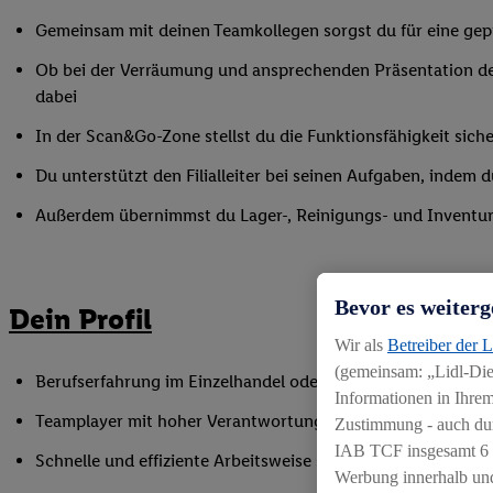
Gemeinsam mit deinen Teamkollegen sorgst du für eine gepf
Ob bei der Verräumung und ansprechenden Präsentation de
dabei
In der Scan&Go-Zone stellst du die Funktionsfähigkeit siche
Du unterstützt den Filialleiter bei seinen Aufgaben, indem
Außerdem übernimmst du Lager-, Reinigungs- und Inventur
Bevor es weiterg
Dein Profil
Wir als
Betreiber der 
(gemeinsam: „Lidl-Dien
Berufserfahrung im Einzelhandel oder einer vergleichbaren 
Informationen in Ihrem
Teamplayer mit hoher Verantwortungsbereitschaft und Spaß
Zustimmung - auch dur
IAB TCF insgesamt
6
Schnelle und effiziente Arbeitsweise sowie Anpassungsfäh
Werbung innerhalb und