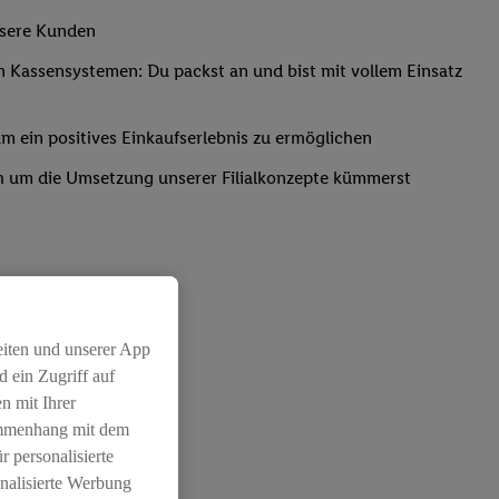
unsere Kunden
Kassensystemen: Du packst an und bist mit vollem Einsatz
um ein positives Einkaufserlebnis zu ermöglichen
ich um die Umsetzung unserer Filialkonzepte kümmerst
eiten und unserer App
 ein Zugriff auf
chichtleitung
n mit Ihrer
ammenhang mit dem
r personalisierte
nalisierte Werbung