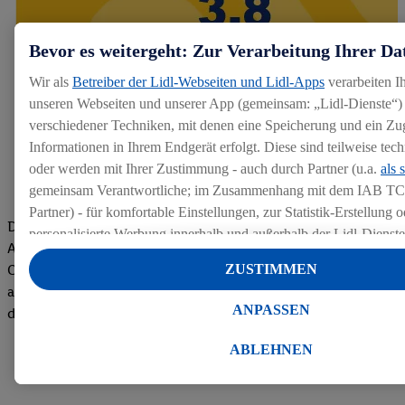
Bevor es weitergeht: Zur Verarbeitung Ihrer Da
Wir als
Betreiber der Lidl-Webseiten und Lidl-Apps
verarbeiten I
unseren Webseiten und unserer App (gemeinsam: „Lidl-Dienste“) 
verschiedener Techniken, mit denen eine Speicherung und ein Zug
Informationen in Ihrem Endgerät erfolgt. Diese sind teilweise te
oder werden mit Ihrer Zustimmung - auch durch Partner (u.a.
als 
gemeinsam Verantwortliche; im Zusammenhang mit dem IAB TC
Partner) - für komfortable Einstellungen, zur Statistik-Erstellung o
Die Bewertungen von aktuellen und ehemaligen Mitarbeitern,
personalisierte Werbung innerhalb und außerhalb der Lidl-Dienst
Azubis und externen Bewerbern haben uns zu einer Top
Datenverarbeitungen für personalisierte Werbung werden durchge
Company gemacht. Wir freuen uns über unseren guten Score
ZUSTIMMEN
Werbung auszusteuern und um Dritten die Ausspielung von Werb
auf dem Arbeitgeber-Bewertungsportal kununu.Hier geht's zu
Lidl-Dienste über die Ihnen und Ihren Haushaltsangehörigen zug
ANPASSEN
den Bewertungen
Endgeräte zu ermöglichen. Sofern Sie Teilnehmer des Lidl Plus-
werden für diese Zwecke auch Daten aus Ihrem Filial-Kaufverhalte
ABLEHNEN
Zudem werden einem der o.g. Partner Daten über Ihr Kaufverhalte
Diensten zur Verfügung gestellt, damit dieser als
eigenständig Ver