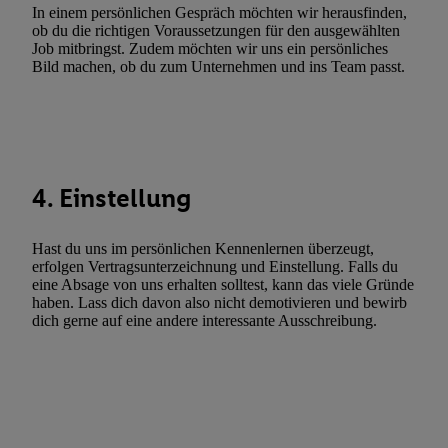
Verwendung genauer Standortdaten. Erstellung von Profilen für 
In einem persönlichen Gespräch möchten wir herausfinden,
ob du die richtigen Voraussetzungen für den ausgewählten
Werbung. Speichern von oder Zugriff auf Informationen auf ei
Job mitbringst. Zudem möchten wir uns ein persönliches
Entwicklung und Verbesserung der Angebote. Analyse von Zie
Bild machen, ob du zum Unternehmen und ins Team passt.
Statistiken oder Kombinationen von Daten aus verschiedenen Q
Verwendung reduzierter Daten zur Auswahl von Werbeanzeige
Werbeleistung. Verwendung von Profilen zur Auswahl personali
Werbung.
Liste der Partner (Lieferanten)
4. Einstellung
Hast du uns im persönlichen Kennenlernen überzeugt,
erfolgen Vertragsunterzeichnung und Einstellung. Falls du
eine Absage von uns erhalten solltest, kann das viele Gründe
haben. Lass dich davon also nicht demotivieren und bewirb
dich gerne auf eine andere interessante Ausschreibung.