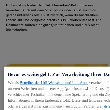
Du kannst dich über den "Jetzt bewerben"-Button bei uns
bewerben. Auch mit dem Smartphone oder Tablet, wenn du
gerade unterwegs bist. Es ist hilfreich, wenn du Anschreiben,
Lebenslauf und Zeugnisse bereits als PDF vorbereitet hast. Die
Dokumente sollten eine gute Qualität haben und 4 MB nicht
überschreiten.
Bevor es weitergeht: Zur Verarbeitung Ihrer Da
Wir als
Betreiber der Lidl-Webseiten und Lidl-Apps
verarbeiten I
unseren Webseiten und unserer App (gemeinsam: „Lidl-Dienste“) 
verschiedener Techniken, mit denen eine Speicherung und ein Zug
Informationen in Ihrem Endgerät erfolgt. Diese sind teilweise te
oder werden mit Ihrer Zustimmung - auch durch Partner (u.a.
als 