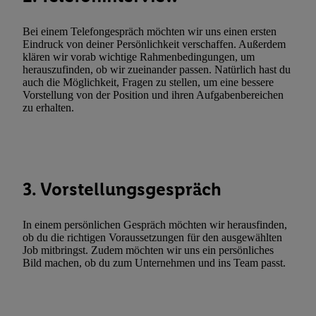
zulassen; das gilt auch für die nachfolgend schlagwortartig bena
Funktionen im Rahmen des Einsatzes des IAB TCF für Werbung
Bei einem Telefongespräch möchten wir uns einen ersten
Erfolgsmessung:
Eindruck von deiner Persönlichkeit verschaffen. Außerdem
Gewährleistung der Sicherheit, Verhinderung und Aufdeckung v
klären wir vorab wichtige Rahmenbedingungen, um
herauszufinden, ob wir zueinander passen. Natürlich hast du
Fehlerbehebung, Bereitstellung und Anzeige von Werbung und In
auch die Möglichkeit, Fragen zu stellen, um eine bessere
Abgleichung und Kombination von Daten aus unterschiedlichen 
Vorstellung von der Position und ihren Aufgabenbereichen
Verknüpfung verschiedener Endgeräte, Identifikation von Geräte
zu erhalten.
automatisch übermittelter Informationen, Messung des Erfolgs vo
Werbekampagnen durch TTD und Nutzung der Telekommunikatio
Utiq-Technologie für digitales Marketing, sowie:
Verwendung genauer Standortdaten. Erstellung von Profilen für 
3. Vorstellungsgespräch
Werbung. Speichern von oder Zugriff auf Informationen auf ei
Entwicklung und Verbesserung der Angebote. Analyse von Zie
In einem persönlichen Gespräch möchten wir herausfinden,
Statistiken oder Kombinationen von Daten aus verschiedenen Q
ob du die richtigen Voraussetzungen für den ausgewählten
Verwendung reduzierter Daten zur Auswahl von Werbeanzeige
Job mitbringst. Zudem möchten wir uns ein persönliches
Bild machen, ob du zum Unternehmen und ins Team passt.
Werbeleistung. Verwendung von Profilen zur Auswahl personali
Werbung.
Liste der Partner (Lieferanten)