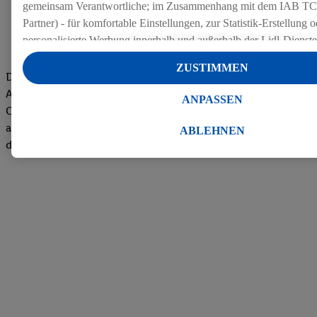
gemeinsam Verantwortliche; im Zusammenhang mit dem IAB TC
Partner) - für komfortable Einstellungen, zur Statistik-Erstellung o
personalisierte Werbung innerhalb und außerhalb der Lidl-Dienst
Datenverarbeitungen für personalisierte Werbung werden durchge
ZUSTIMMEN
Werbung auszusteuern und um Dritten die Ausspielung von Werb
Die Bewertungen von aktuellen und ehemaligen Mitarbeitern,
Lidl-Dienste über die Ihnen und Ihren Haushaltsangehörigen zug
Azubis und externen Bewerbern haben uns zu einer Top
ANPASSEN
Endgeräte zu ermöglichen. Sofern Sie Teilnehmer des Lidl Plus-
Company gemacht. Wir freuen uns über unseren guten Score
werden für diese Zwecke auch Daten aus Ihrem Filial-Kaufverhalte
auf dem Arbeitgeber-Bewertungsportal kununu.Hier geht's zu
ABLEHNEN
Zudem werden einem der o.g. Partner Daten über Ihr Kaufverhalte
den Bewertungen
Diensten zur Verfügung gestellt, damit dieser als
eigenständig Ver
Erfolg von Werbekampagnen seiner Auftraggeber messen kann.
Die Erstellung personalisierter Werbung basiert auf der Generier
Daten von anderen Diensten angereicherten Profilen. Dies umfasst
Zusammenführung von Daten (z.B. über Ihre Nutzung der Lidl-Di
Kaufverhalten in den Lidl-Diensten, Informationen aus Ihrem Ku
Alter oder Geschlecht - sowie Ihre genauen Standortdaten) auch 
Endgeräte und Lidl-Dienste hinweg einschließlich dem Speichern
dem Zugriff auf Informationen auf Ihren Endgeräten zur Erstellu
Zielgruppen (sogenannten Segmenten). Im Zusammenhang mit d