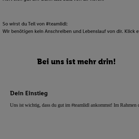
Datenschutzbestimmu
Verwendungszwecke ode
und Funktionen im Ra
Gewährleistung der Si
So wirst du Teil von #teamlidl:
Anzeige von Werbung u
Wir benötigen kein Anschreiben und Lebenslauf von dir. Klick e
Verknüpfung verschiede
Messung des Erfolgs 
Technologie für digita
Bei uns ist mehr drin!
Verwendung genauer
oder Zugriff auf I
von Zielgruppen d
reduzierter Daten
Dein Einstieg
zur Auswahl person
Liste der Partn
Uns ist wichtig, dass du gut im #teamlidl ankommst! Im Rahmen dei