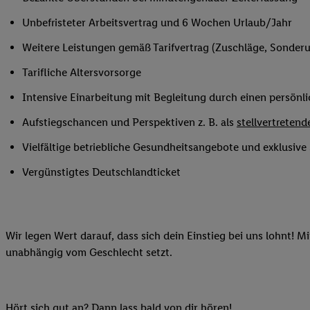
Ihnen personalisierte
Unbefristeter Arbeitsvertrag und 6 Wochen Urlaub/Jahr
auch Ihre in einen Ha
Zudem erlauben Sie u
Weitere Leistungen gemäß Tarifvertrag (Zuschläge, Sonderur
Technologie in den Lid
Tarifliche Altersvorsorge
Sie verfügbar ist. Wenn
Adresse und einer Kun
Intensive Einarbeitung mit Begleitung durch einen persönl
werden diese Kennung 
Aufstiegschancen und Perspektiven z. B. als
stellvertretende
Lidl-Diensten zu erfas
werden, die von Dritte
Vielfältige betriebliche Gesundheitsangebote und exklusiv
können Ihre Einwilligu
Vergünstigtes Deutschlandticket
Möglichkeit, Ihre Einw
(„consenthub“)
oder üb
Marketing“ am unteren 
finden Sie in den
Date
Wir legen Wert darauf, dass sich dein Einstieg bei uns lohnt! M
Durch einen Klick auf
unabhängig vom Geschlecht setzt.
Klick auf „Zustimmen“
sämtlicher genannten P
Ihre Einwilligung jede
Hört sich gut an? Dann lass bald von dir hören!