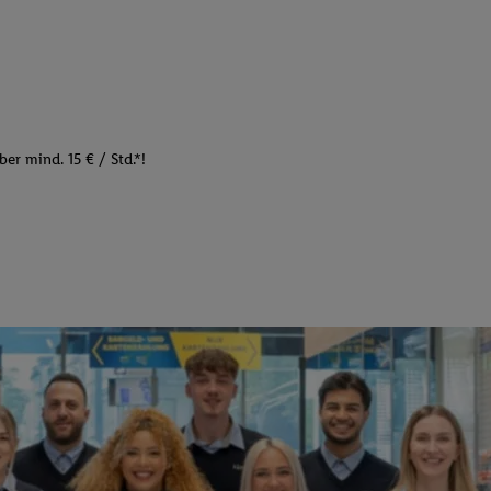
er mind. 15 € / Std.*!