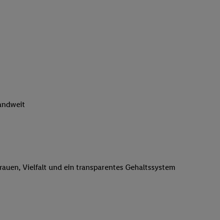
n genannten Partner
 verarbeitet.
er
, die Utiq-
b die Technologie für
er, der anhand der IP-
Utiq erstellt. Wir
ungsverhalten in den
sten wiedererkannt
pielen können. Sie
landweit
ten erläuterten
rtal von Utiq
logie für digitales
re Informationen
trauen, Vielfalt und ein transparentes Gehaltssystem
sen. Durch einen
en unter Einbindung
nd zu Ihrem Recht,