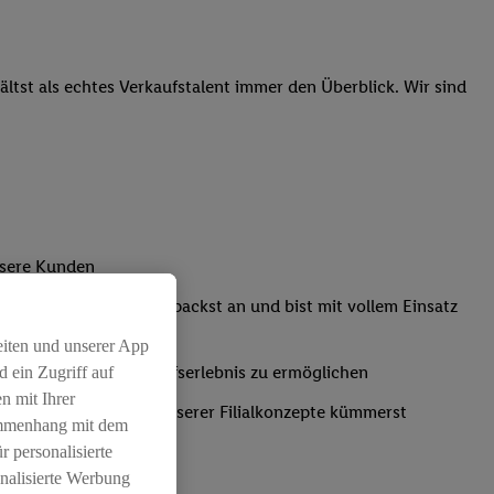
tst als echtes Verkaufstalent immer den Überblick. Wir sind
nsere Kunden
Kassensystemen: Du packst an und bist mit vollem Einsatz
eiten und unserer App
um ein positives Einkaufserlebnis zu ermöglichen
 ein Zugriff auf
n mit Ihrer
ich um die Umsetzung unserer Filialkonzepte kümmerst
ammenhang mit dem
r personalisierte
nalisierte Werbung