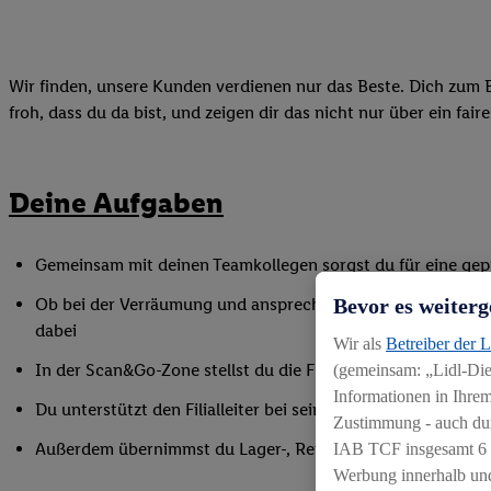
Wir finden, unsere Kunden verdienen nur das Beste. Dich zum B
froh, dass du da bist, und zeigen dir das nicht nur über ein fai
Deine Aufgaben
Gemeinsam mit deinen Teamkollegen sorgst du für eine gepf
Bevor es weiterg
Ob bei der Verräumung und ansprechenden Präsentation de
dabei
Wir als
Betreiber der 
In der Scan&Go-Zone stellst du die Funktionsfähigkeit siche
(gemeinsam: „Lidl-Dien
Informationen in Ihrem
Du unterstützt den Filialleiter bei seinen Aufgaben, indem
Zustimmung - auch dur
Außerdem übernimmst du Lager-, Reinigungs- und Inventur
IAB TCF insgesamt
6
Werbung innerhalb und