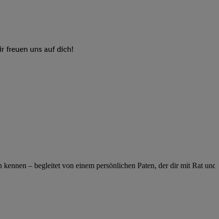
elne
ig benannten Zwecke
g, Bereitstellung und
dlichen Quellen,
r freuen uns auf dich!
telter Informationen,
-basierten Utiq-
 Speichern von
ngebote. Analyse
ellen. Verwendung
ung von Profilen
ennen – begleitet von einem persönlichen Paten, der dir mit Rat und Ta