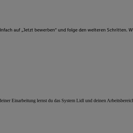
ngen
.
Die Impressen finden Sie hier.
Unter „Anpassen“ können Sie einz
r Partner zulassen; das gilt auch für die nachfolgend schlagwortart
hmen des Einsatzes des IAB TCF für Werbung und Erfolgsmessung:
cherheit, Verhinderung und Aufdeckung von Betrug und Fehlerbehebun
nd Inhalten, Abgleichung und Kombination von Daten aus unterschie
infach auf „Jetzt bewerben“ und folge den weiteren Schritten. Wi
ner Endgeräte, Identifikation von Geräten anhand automatisch übermit
von Werbekampagnen durch TTD und Nutzung der Telekommunikations
les Marketing, sowie:
 Standortdaten. Erstellung von Profilen für personalisierte Werbung.
nformationen auf einem Endgerät. Entwicklung und Verbesserung der A
urch Statistiken oder Kombinationen von Daten aus verschiedenen Qu
 zur Auswahl von Werbeanzeigen. Messung der Werbeleistung. Verwend
alisierter Werbung.
er (Lieferanten)
ner Einarbeitung lernst du das System Lidl und deinen Arbeitsbereich k