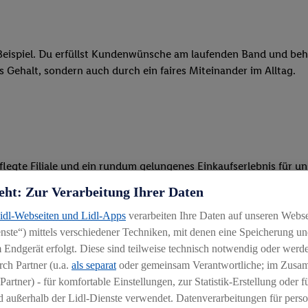
eispiel. Du erfüllst Kundenwünsche am laufenden Band und behäl
res Gehalt, sondern auch durch ein faires Miteinander im Alltag.
legte Filiale und ein rundum gelungenes Einkaufserlebnis für u
eht: Zur Verarbeitung Ihrer Daten
r Ware, beim Backen oder beim Kassieren mit unseren modernen 
Lidl-Webseiten und Lidl-Apps
verarbeiten Ihre Daten auf unseren Webs
r, begeisterst Kunden für das System und bietest Hilfestellung, 
ste“) mittels verschiedener Techniken, mit denen eine Speicherung und
 Endgerät erfolgt. Diese sind teilweise technisch notwendig oder werde
 du Schichten führst, die Aufgabenverteilung koordinierst und d
ch Partner (u.a.
als separat
oder gemeinsam Verantwortliche; im Zus
arbeiten
Partner) - für komfortable Einstellungen, zur Statistik-Erstellung oder fü
 außerhalb der Lidl-Dienste verwendet. Datenverarbeitungen für perso