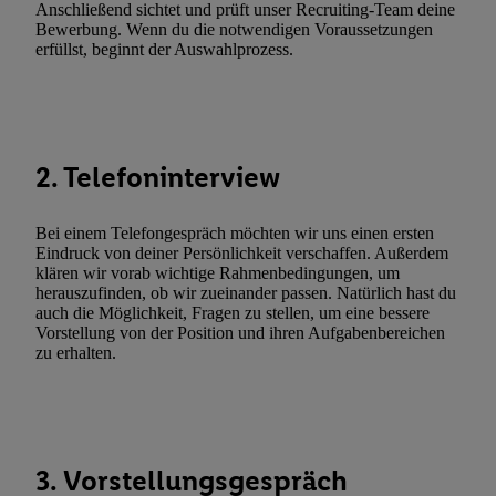
(„consenthub“)
oder über „Anpassen“/„Nutzung der Telekommunik
Anschließend sichtet und prüft unser Recruiting-Team deine
Bewerbung. Wenn du die notwendigen Voraussetzungen
Utiq-Technologie für digitales Marketing“ am unteren Ende diese
erfüllst, beginnt der Auswahlprozess.
(nur für die Lidl-Dienste) widerrufen. Weitere Informationen finde
den
Datenschutzbestimmungen von Utiq
.
Durch einen Klick auf „Ablehnen“ können Sie nur den Einsatz n
Techniken zulassen. Durch einen Klick auf „Zustimmen“ stimmen 
Verarbeitungen zu sämtlichen vorgenannten Zwecken unter Einbi
2. Telefoninterview
genannten Partner zu. Weitere Informationen, auch zur Speicherd
und zu Ihrem Recht, Ihre Einwilligung jederzeit mit Wirkung für 
Bei einem Telefongespräch möchten wir uns einen ersten
widerrufen, finden Sie in unseren
Datenschutzbestimmungen
.
Die
Eindruck von deiner Persönlichkeit verschaffen. Außerdem
Sie hier.
Unter „Anpassen“ können Sie einzelne Verwendungszwe
klären wir vorab wichtige Rahmenbedingungen, um
herauszufinden, ob wir zueinander passen. Natürlich hast du
zulassen; das gilt auch für die nachfolgend schlagwortartig bena
auch die Möglichkeit, Fragen zu stellen, um eine bessere
Funktionen im Rahmen des Einsatzes des IAB TCF für Werbung
Vorstellung von der Position und ihren Aufgabenbereichen
Erfolgsmessung:
zu erhalten.
Gewährleistung der Sicherheit, Verhinderung und Aufdeckung v
Fehlerbehebung, Bereitstellung und Anzeige von Werbung und In
Abgleichung und Kombination von Daten aus unterschiedlichen 
Verknüpfung verschiedener Endgeräte, Identifikation von Geräte
3. Vorstellungsgespräch
automatisch übermittelter Informationen, Messung des Erfolgs vo