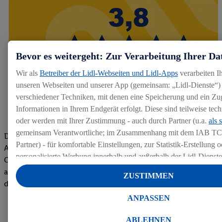
Bevor es weitergeht: Zur Verarbeitung Ihrer Da
Wir als
Betreiber der Lidl-Webseiten und Lidl-Apps
verarbeiten I
unseren Webseiten und unserer App (gemeinsam: „Lidl-Dienste“) 
verschiedener Techniken, mit denen eine Speicherung und ein Zug
Informationen in Ihrem Endgerät erfolgt. Diese sind teilweise te
oder werden mit Ihrer Zustimmung - auch durch Partner (u.a.
als 
gemeinsam Verantwortliche; im Zusammenhang mit dem IAB TC
Die Bewertungen von aktuellen und ehemaligen Mitarbeitern,
Partner) - für komfortable Einstellungen, zur Statistik-Erstellung o
Azubis und externen Bewerbern haben uns zu einer Top
personalisierte Werbung innerhalb und außerhalb der Lidl-Dienst
Company gemacht. Wir freuen uns über unseren guten Score
Datenverarbeitungen für personalisierte Werbung werden durchge
auf dem Arbeitgeber-Bewertungsportal kununu.Hier geht's zu
ZUSTIMMEN
Werbung auszusteuern und um Dritten die Ausspielung von Werb
den Bewertungen
Lidl-Dienste über die Ihnen und Ihren Haushaltsangehörigen zug
ANPASSEN
Endgeräte zu ermöglichen. Sofern Sie Teilnehmer des Lidl Plus-
werden für diese Zwecke auch Daten aus Ihrem Filial-Kaufverhalte
ABLEHNEN