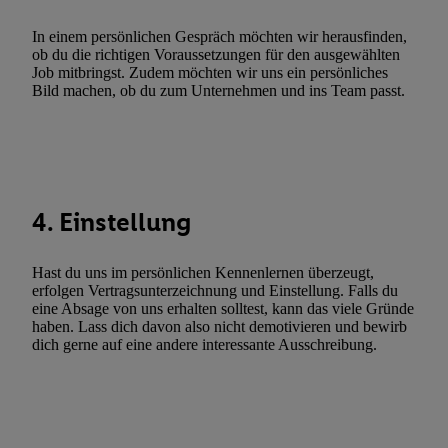
Werbekampagnen durch TTD und Nutzung der Telekommunikatio
Utiq-Technologie für digitales Marketing, sowie:
In einem persönlichen Gespräch möchten wir herausfinden,
ob du die richtigen Voraussetzungen für den ausgewählten
Verwendung genauer Standortdaten. Erstellung von Profilen für 
Job mitbringst. Zudem möchten wir uns ein persönliches
Bild machen, ob du zum Unternehmen und ins Team passt.
Werbung. Speichern von oder Zugriff auf Informationen auf ei
Entwicklung und Verbesserung der Angebote. Analyse von Zie
Statistiken oder Kombinationen von Daten aus verschiedenen Q
Verwendung reduzierter Daten zur Auswahl von Werbeanzeige
Werbeleistung. Verwendung von Profilen zur Auswahl personali
Werbung.
4. Einstellung
Liste der Partner (Lieferanten)
Hast du uns im persönlichen Kennenlernen überzeugt,
erfolgen Vertragsunterzeichnung und Einstellung. Falls du
eine Absage von uns erhalten solltest, kann das viele Gründe
haben. Lass dich davon also nicht demotivieren und bewirb
dich gerne auf eine andere interessante Ausschreibung.