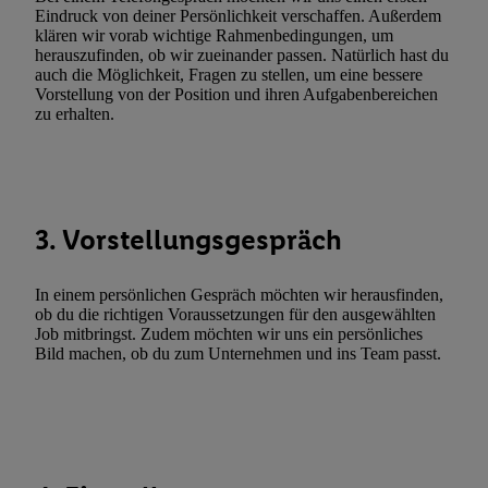
Funktionen im Rahmen des Einsatzes des IAB TCF für Werbung
Eindruck von deiner Persönlichkeit verschaffen. Außerdem
Erfolgsmessung:
klären wir vorab wichtige Rahmenbedingungen, um
Gewährleistung der Sicherheit, Verhinderung und Aufdeckung v
herauszufinden, ob wir zueinander passen. Natürlich hast du
auch die Möglichkeit, Fragen zu stellen, um eine bessere
Fehlerbehebung, Bereitstellung und Anzeige von Werbung und In
Vorstellung von der Position und ihren Aufgabenbereichen
Abgleichung und Kombination von Daten aus unterschiedlichen 
zu erhalten.
Verknüpfung verschiedener Endgeräte, Identifikation von Geräte
automatisch übermittelter Informationen, Messung des Erfolgs vo
Werbekampagnen durch TTD und Nutzung der Telekommunikatio
Utiq-Technologie für digitales Marketing, sowie:
3. Vorstellungsgespräch
Verwendung genauer Standortdaten. Erstellung von Profilen für 
Werbung. Speichern von oder Zugriff auf Informationen auf ei
In einem persönlichen Gespräch möchten wir herausfinden,
Entwicklung und Verbesserung der Angebote. Analyse von Zie
ob du die richtigen Voraussetzungen für den ausgewählten
Statistiken oder Kombinationen von Daten aus verschiedenen Q
Job mitbringst. Zudem möchten wir uns ein persönliches
Verwendung reduzierter Daten zur Auswahl von Werbeanzeige
Bild machen, ob du zum Unternehmen und ins Team passt.
Werbeleistung. Verwendung von Profilen zur Auswahl personali
Werbung.
Liste der Partner (Lieferanten)