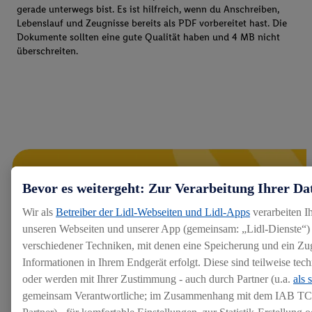
gerade unterwegs bist. Es ist hilfreich, wenn du Anschreiben,
Lebenslauf und Zeugnisse bereits als PDF vorbereitet hast. Die
Dokumente sollten eine gute Qualität haben und 4 MB nicht
überschreiten.
Bevor es weitergeht: Zur Verarbeitung Ihrer Da
Wir als
Betreiber der Lidl-Webseiten und Lidl-Apps
verarbeiten I
unseren Webseiten und unserer App (gemeinsam: „Lidl-Dienste“) 
verschiedener Techniken, mit denen eine Speicherung und ein Zug
Informationen in Ihrem Endgerät erfolgt. Diese sind teilweise te
oder werden mit Ihrer Zustimmung - auch durch Partner (u.a.
als 
gemeinsam Verantwortliche; im Zusammenhang mit dem IAB TC