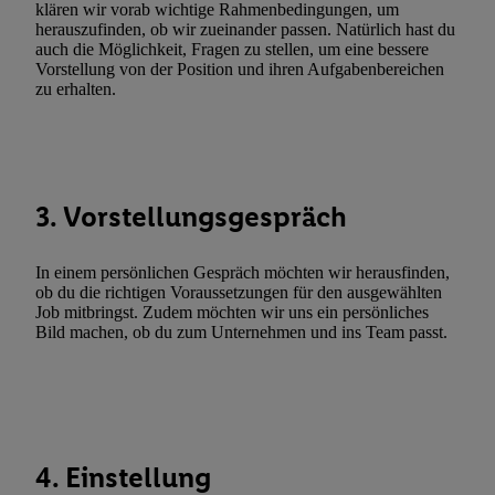
Erfolgsmessung:
klären wir vorab wichtige Rahmenbedingungen, um
herauszufinden, ob wir zueinander passen. Natürlich hast du
Gewährleistung der Sicherheit, Verhinderung und Aufdeckung v
auch die Möglichkeit, Fragen zu stellen, um eine bessere
Fehlerbehebung, Bereitstellung und Anzeige von Werbung und In
Vorstellung von der Position und ihren Aufgabenbereichen
Abgleichung und Kombination von Daten aus unterschiedlichen 
zu erhalten.
Verknüpfung verschiedener Endgeräte, Identifikation von Geräte
automatisch übermittelter Informationen, Messung des Erfolgs vo
Werbekampagnen durch TTD und Nutzung der Telekommunikatio
Utiq-Technologie für digitales Marketing, sowie:
3. Vorstellungsgespräch
Verwendung genauer Standortdaten. Erstellung von Profilen für 
Werbung. Speichern von oder Zugriff auf Informationen auf ei
In einem persönlichen Gespräch möchten wir herausfinden,
Entwicklung und Verbesserung der Angebote. Analyse von Zie
ob du die richtigen Voraussetzungen für den ausgewählten
Statistiken oder Kombinationen von Daten aus verschiedenen Q
Job mitbringst. Zudem möchten wir uns ein persönliches
Bild machen, ob du zum Unternehmen und ins Team passt.
Verwendung reduzierter Daten zur Auswahl von Werbeanzeige
Werbeleistung. Verwendung von Profilen zur Auswahl personali
Werbung.
Liste der Partner (Lieferanten)
4. Einstellung