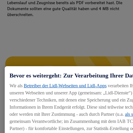
Lebenslauf und Zeugnisse bereits als PDF vorbereitet hast. Die
Dokumente sollten eine gute Qualität haben und 4 MB nicht
überschreiten.
Bevor es weitergeht: Zur Verarbeitung Ihrer Da
Wir als
Betreiber der Lidl-Webseiten und Lidl-Apps
verarbeiten I
unseren Webseiten und unserer App (gemeinsam: „Lidl-Dienste“) 
verschiedener Techniken, mit denen eine Speicherung und ein Zug
Informationen in Ihrem Endgerät erfolgt. Diese sind teilweise te
oder werden mit Ihrer Zustimmung - auch durch Partner (u.a.
als 
gemeinsam Verantwortliche; im Zusammenhang mit dem IAB TC
Partner) - für komfortable Einstellungen, zur Statistik-Erstellung o